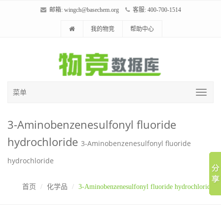
邮箱:
wingch@basechem.org
客服: 400-700-1514
我的物竞
帮助中心
菜单
3-Aminobenzenesulfonyl fluoride
hydrochloride
3-Aminobenzenesulfonyl fluoride
hydrochloride
首页
化学品
3-Aminobenzenesulfonyl fluoride hydrochloride