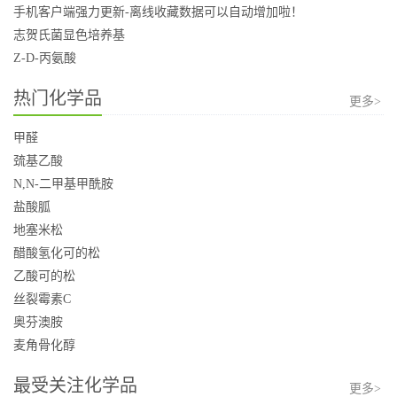
手机客户端强力更新-离线收藏数据可以自动增加啦！
志贺氏菌显色培养基
Z-D-丙氨酸
热门化学品
更多>
甲醛
巯基乙酸
N,N-二甲基甲酰胺
盐酸胍
地塞米松
醋酸氢化可的松
乙酸可的松
丝裂霉素C
奥芬澳胺
麦角骨化醇
最受关注化学品
更多>