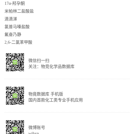
17α-羟孕酮
米帕林二盐酸盐
滴滴涕
氯普马嗪盐酸
氟奋乃静
2,6-二氯苯甲酸
微信扫一扫
关注：物竞化学品数据库
物竟数据库 手机版
国内首款化工类专业手机应用
微博账号
wjhxp