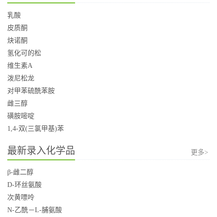
乳酸
皮质酮
炔诺酮
氢化可的松
维生素A
泼尼松龙
对甲苯硫酰苯胺
雌三醇
磺胺嘧啶
1,4-双(三氯甲基)苯
最新录入化学品
更多>
β-雌二醇
D-环丝氨酸
次黄嘌呤
N-乙酰－L-脯氨酸