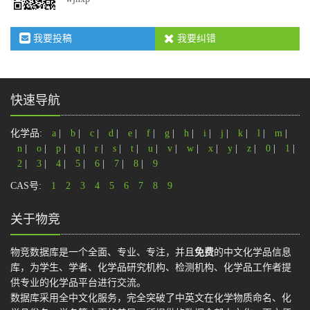
我要投稿
我要纠错
快速导航
化学品:
a
|
b
|
c
|
d
|
e
|
f
|
g
|
h
|
i
|
j
|
k
|
l
|
m
|
n
|
o
|
p
|
q
|
r
|
s
|
t
|
u
|
v
|
w
|
x
|
y
|
z
|
0
|
1
|
2
|
3
|
4
|
5
|
6
|
7
|
8
|
9
CAS号:
1
2
3
4
5
6
7
8
9
关于物竞
物竞数据库是一个全面、专业、专注，并且
免费
的中文化学品信息
库，为学生、学者、化学品研究机构、检测机构、化学品工作者提
供专业的化学品平台进行交流。
数据库采用全中文化服务，完全突破了中英文在化学物质命名、化