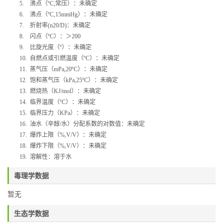
5.
沸点（
ºC,
常压）：未确定
6.
沸点（
ºC,15mmHg
）：未确定
7.
折射率
(n20/D)
：未确定
8.
闪点（
ºC
）：＞
200
9.
比旋光度（
º
）：未确定
10.
自燃点或引燃温度（
ºC
）：未确定
11.
蒸气压（
mPa,20ºC
）：未确定
12.
饱和蒸气压（
kPa,25ºC
）：未确定
13.
燃烧热（
KJ/mol
）：未确定
14.
临界温度（
ºC
）：未确定
15.
临界压力（
KPa
）：未确定
16.
油水（辛醇
/
水）分配系数的对数值：未确定
17.
爆炸上限（
%,V/V
）：未确定
18.
爆炸下限（
%,V/V
）：未确定
19.
溶解性：溶于水
毒理学数据
暂无
生态学数据