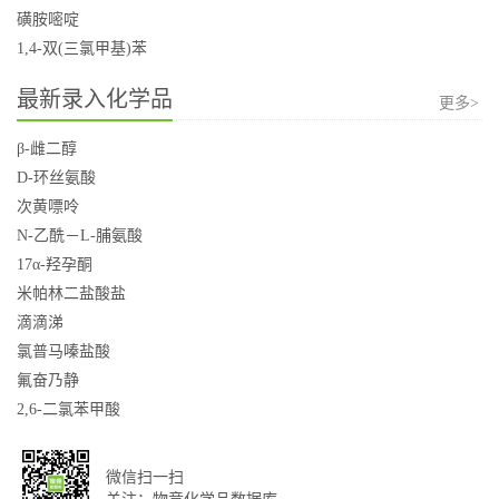
磺胺嘧啶
1,4-双(三氯甲基)苯
最新录入化学品
更多>
β-雌二醇
D-环丝氨酸
次黄嘌呤
N-乙酰－L-脯氨酸
17α-羟孕酮
米帕林二盐酸盐
滴滴涕
氯普马嗪盐酸
氟奋乃静
2,6-二氯苯甲酸
微信扫一扫