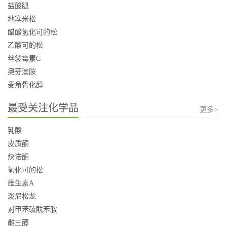
盐酸胍
地塞米松
醋酸氢化可的松
乙酸可的松
丝裂霉素C
奥芬澳胺
麦角骨化醇
最受关注化学品
更多>
乳酸
皮质酮
炔诺酮
氢化可的松
维生素A
泼尼松龙
对甲苯硫酰苯胺
雌三醇