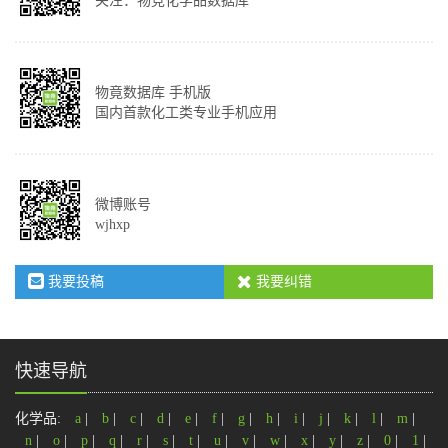
关注：物竞化学品数据库
物竟数据库 手机版
国内首款化工类专业手机应用
微博账号
wjhxp
我要投稿
我要纠错
快速导航
化学品:
a
|
b
|
c
|
d
|
e
|
f
|
g
|
h
|
i
|
j
|
k
|
l
|
m
|
n
|
o
|
p
|
q
|
r
|
s
|
t
|
u
|
v
|
w
|
x
|
y
|
z
|
0
|
1
|