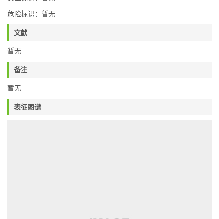
危险标识：暂无
文献
暂无
备注
暂无
表征图谱