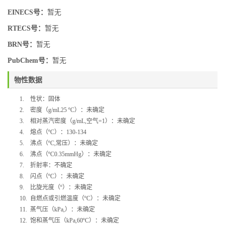
EINECS号：
暂无
RTECS号：
暂无
BRN号：
暂无
PubChem号：
暂无
物性数据
1.
性状：固体
2.
密度（
g/mL25 ºC
）：未确定
3.
相对蒸汽密度（
g/mL,
空气
=1
）：未确定
4.
熔点（
ºC
）：
130-134
5.
沸点（
ºC,
常压）：未确定
6.
沸点（
ºC0.35mmHg
）：未确定
7.
折射率：不确定
8.
闪点（
ºC
）：未确定
9.
比旋光度（
º
）：未确定
10.
自燃点或引燃温度（
ºC
）：未确定
11.
蒸气压（
kPa,
）：未确定
12.
饱和蒸气压（
kPa,60ºC
）：未确定