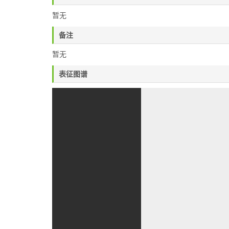
暂无
备注
暂无
表征图谱