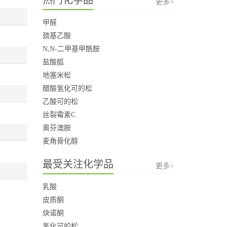
更多>
甲醛
巯基乙酸
N,N-二甲基甲酰胺
盐酸胍
地塞米松
醋酸氢化可的松
乙酸可的松
丝裂霉素C
奥芬澳胺
麦角骨化醇
最受关注化学品
更多>
乳酸
皮质酮
炔诺酮
氢化可的松