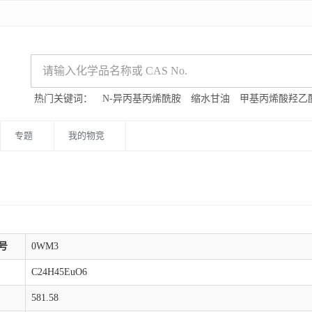
热门关键词：
N-异丙基丙烯酰胺
缩水甘油
甲基丙烯酸羟乙
专题
我的物竞
号
0WM3
C24H45EuO6
581.58