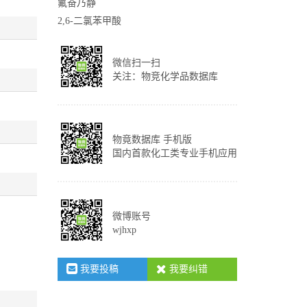
氟奋乃静
2,6-二氯苯甲酸
微信扫一扫
关注：物竞化学品数据库
物竟数据库 手机版
国内首款化工类专业手机应用
微博账号
wjhxp
我要投稿
我要纠错