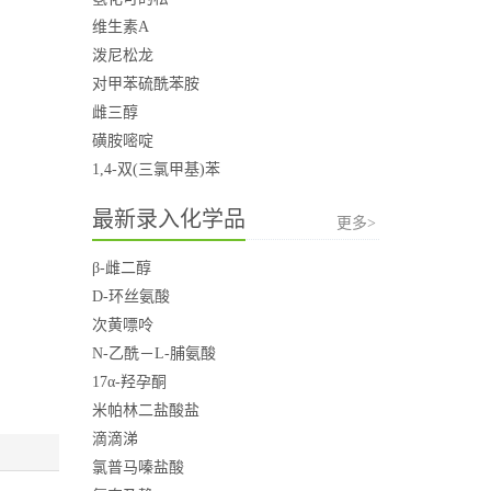
维生素A
泼尼松龙
对甲苯硫酰苯胺
雌三醇
磺胺嘧啶
1,4-双(三氯甲基)苯
最新录入化学品
更多>
β-雌二醇
D-环丝氨酸
次黄嘌呤
N-乙酰－L-脯氨酸
17α-羟孕酮
米帕林二盐酸盐
滴滴涕
氯普马嗪盐酸