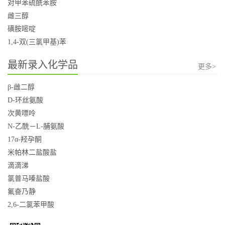
对甲苯硫酰苯胺
雌三醇
磺胺嘧啶
1,4-双(三氯甲基)苯
最新录入化学品
更多>
β-雌二醇
D-环丝氨酸
次黄嘌呤
N-乙酰－L-脯氨酸
17α-羟孕酮
米帕林二盐酸盐
滴滴涕
氯普马嗪盐酸
氟奋乃静
2,6-二氯苯甲酸