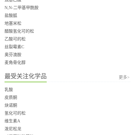
N,N-二甲基甲酰胺
盐酸胍
地塞米松
醋酸氢化可的松
乙酸可的松
丝裂霉素C
奥芬澳胺
麦角骨化醇
最受关注化学品
更多>
乳酸
皮质酮
炔诺酮
氢化可的松
维生素A
泼尼松龙