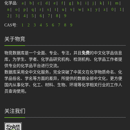
化学品:
a
|
b
|
c
|
d
|
e
|
f
|
g
|
h
|
i
|
j
|
k
|
l
|
m
|
n
|
o
|
p
|
q
|
r
|
s
|
t
|
u
|
v
|
w
|
x
|
y
|
z
|
0
|
1
|
2
|
3
|
4
|
5
|
6
|
7
|
8
|
9
CAS号:
1
2
3
4
5
6
7
8
9
关于物竞
物竞数据库是一个全面、专业、专注，并且
免费
的中文化学品信息
库，为学生、学者、化学品研究机构、检测机构、化学品工作者提
供专业的化学品平台进行交流。
数据库采用全中文化服务，完全突破了中英文在化学物质命名、化
学品俗名、学名等方面的差异，所提供的数据全部中文化，更方便
国内从事化学、化工、材料、生物、环境等化学相关行业的工作人
员查询使用。
关注我们