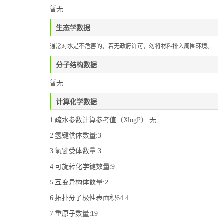
暂无
生态学数据
通常对水是不危害的，若无政府许可，勿将材料排入周围环境。
分子结构数据
暂无
计算化学数据
1.疏水参数计算参考值（XlogP）:无
2.氢键供体数量:3
3.氢键受体数量:3
4.可旋转化学键数量:9
5.互变异构体数量:2
6.拓扑分子极性表面积64.4
7.重原子数量:19