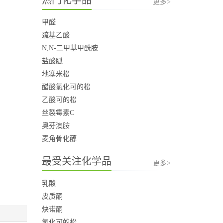
更多>
甲醛
巯基乙酸
N,N-二甲基甲酰胺
盐酸胍
地塞米松
醋酸氢化可的松
乙酸可的松
丝裂霉素C
奥芬澳胺
麦角骨化醇
最受关注化学品
更多>
乳酸
皮质酮
炔诺酮
氢化可的松