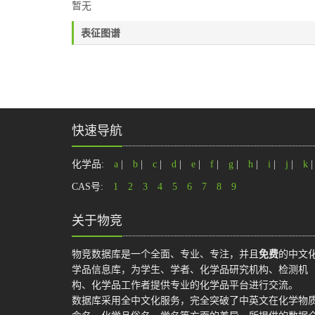
暂无
表征图谱
快速导航
化学品:
a
|
b
|
c
|
d
|
e
|
f
|
g
|
h
|
i
|
j
|
k
CAS号:
1
2
3
4
5
6
7
8
9
关于物竞
物竞数据库是一个全面、专业、专注，并且
免费
的中文
学品信息库，为学生、学者、化学品研究机构、检测机
构、化学品工作者提供专业的化学品平台进行交流。
数据库采用全中文化服务，完全突破了中英文在化学物