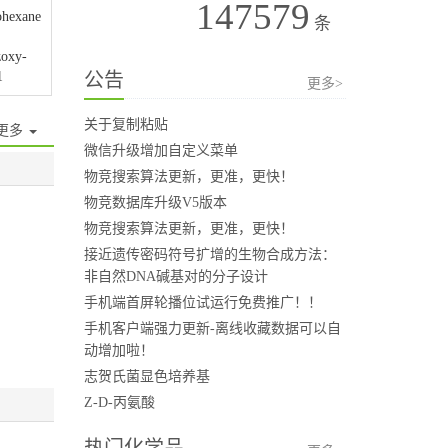
147579
ohexane
条
zoxy-
公告
1
更多>
关于复制粘贴
更多
微信升级增加自定义菜单
物竞搜索算法更新，更准，更快！
物竞数据库升级V5版本
物竞搜索算法更新，更准，更快！
接近遗传密码符号扩增的生物合成方法：
非自然DNA碱基对的分子设计
手机端首屏轮播位试运行免费推广！！
手机客户端强力更新-离线收藏数据可以自
动增加啦！
志贺氏菌显色培养基
Z-D-丙氨酸
热门化学品