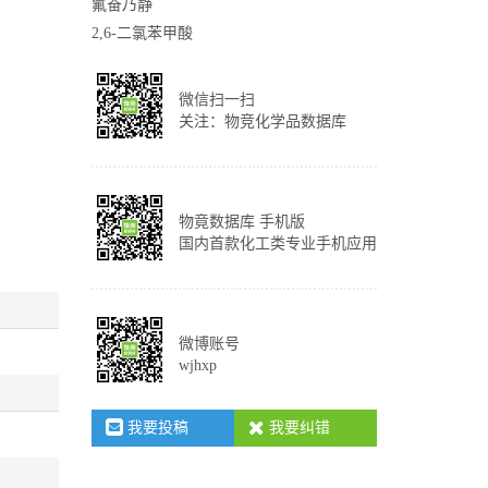
氟奋乃静
2,6-二氯苯甲酸
微信扫一扫
关注：物竞化学品数据库
物竟数据库 手机版
国内首款化工类专业手机应用
微博账号
wjhxp
我要投稿
我要纠错