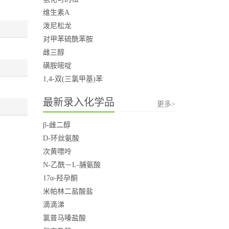
维生素A
泼尼松龙
对甲苯硫酰苯胺
雌三醇
磺胺嘧啶
1,4-双(三氯甲基)苯
最新录入化学品
更多>
β-雌二醇
D-环丝氨酸
次黄嘌呤
N-乙酰－L-脯氨酸
17α-羟孕酮
米帕林二盐酸盐
滴滴涕
氯普马嗪盐酸