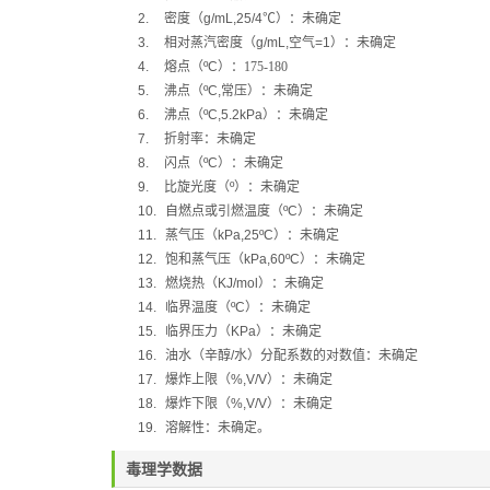
2.
密度（
g/mL,25/4
℃
）：未确定
3.
相对蒸汽密度（
g/mL,
空气
=1
）：未确定
4.
熔点（
ºC
）：175-180
5.
沸点（
ºC,
常压）：未确定
6.
沸点（
ºC,5.2kPa
）：未确定
7.
折射率：未确定
8.
闪点（
ºC
）：未确定
9.
比旋光度（
º
）：未确定
10.
自燃点或引燃温度（
ºC
）：未确定
11.
蒸气压（
kPa,25ºC
）：未确定
12.
饱和蒸气压（
kPa,60ºC
）：未确定
13.
燃烧热（
KJ/mol
）：未确定
14.
临界温度（
ºC
）：未确定
15.
临界压力（
KPa
）：未确定
16.
油水（辛醇
/
水）分配系数的对数值：未确定
17.
爆炸上限（
%,V/V
）：未确定
18.
爆炸下限（
%,V/V
）：未确定
19.
溶解性：未确定
。
毒理学数据