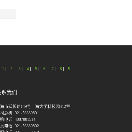
1
|
2
|
3
|
4
|
5
|
6
|
7
|
8
|
9
联系我们
海市延长路149号上海大学科技园412室
司总机: 021-56389801
购电话: 4007001514
真电话: 021-56389802