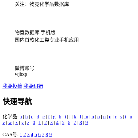
关注：物竞化学品数据库
物竟数据库 手机版
国内首款化工类专业手机应用
微博账号
wjhxp
我要投稿
我要纠错
快速导航
化学品:
a
|
b
|
c
|
d
|
e
|
f
|
g
|
h
|
i
|
j
|
k
|
l
|
m
|
n
|
o
|
p
|
q
|
r
|
s
|
t
|
u
|
v
|
w
|
x
|
y
|
z
|
0
|
1
|
2
|
3
|
4
|
5
|
6
|
7
|
8
|
9
CAS号:
1
2
3
4
5
6
7
8
9