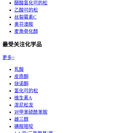
醋酸氢化可的松
乙酸可的松
丝裂霉素C
奥芬澳胺
麦角骨化醇
最受关注化学品
更多>
乳酸
皮质酮
炔诺酮
氢化可的松
维生素A
泼尼松龙
对甲苯硫酰苯胺
雌三醇
磺胺嘧啶