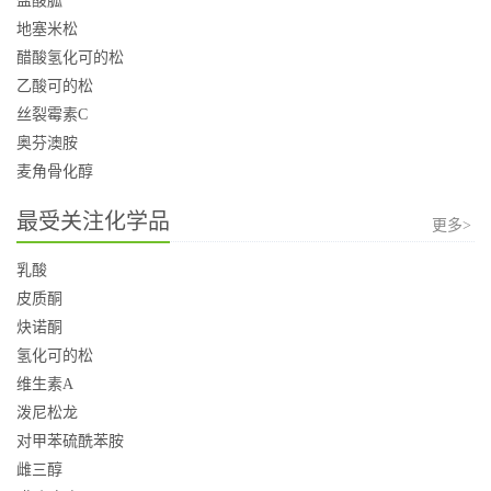
盐酸胍
地塞米松
醋酸氢化可的松
乙酸可的松
丝裂霉素C
奥芬澳胺
麦角骨化醇
最受关注化学品
更多>
乳酸
皮质酮
炔诺酮
氢化可的松
维生素A
泼尼松龙
对甲苯硫酰苯胺
雌三醇