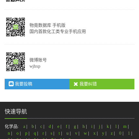
物竟数据库 手机版
国内首款化工类专业手机应用
微博账号
wjhxp
我要投稿
我要纠错
快速导航
化学品:
a
|
b
|
c
|
d
|
e
|
f
|
g
|
h
|
i
|
j
|
k
|
l
|
m
|
n
|
o
|
p
|
q
|
r
|
s
|
t
|
u
|
v
|
w
|
x
|
y
|
z
|
0
|
1
|