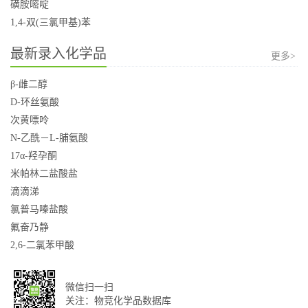
磺胺嘧啶
1,4-双(三氯甲基)苯
最新录入化学品
更多>
β-雌二醇
D-环丝氨酸
次黄嘌呤
N-乙酰－L-脯氨酸
17α-羟孕酮
米帕林二盐酸盐
滴滴涕
氯普马嗪盐酸
氟奋乃静
2,6-二氯苯甲酸
微信扫一扫
关注：物竞化学品数据库