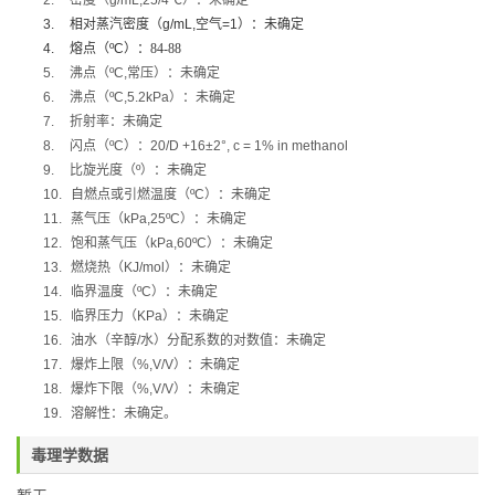
2.
密度（
g/mL,25/4
℃
）：未确定
3.
相对蒸汽密度（
g/mL,
空气
=1
）：未确定
4.
熔点（
ºC
）：84-88
5.
沸点（
ºC,
常压）：未确定
6.
沸点（
ºC,5.2kPa
）：未确定
7.
折射率：未确定
8.
闪点（
ºC
）：
20/D +16±2°, c = 1% in methanol
9.
比旋光度（
º
）：未确定
10.
自燃点或引燃温度（
ºC
）：未确定
11.
蒸气压（
kPa,25ºC
）：未确定
12.
饱和蒸气压（
kPa,60ºC
）：未确定
13.
燃烧热（
KJ/mol
）：未确定
14.
临界温度（
ºC
）：未确定
15.
临界压力（
KPa
）：未确定
16.
油水（辛醇
/
水）分配系数的对数值：未确定
17.
爆炸上限（
%,V/V
）：未确定
18.
爆炸下限（
%,V/V
）：未确定
19.
溶解性：未确定
。
毒理学数据