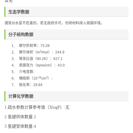
暂无
生态学数据
通常对水是不危害的，若无政府许可，勿将材料排入周围环境。
分子结构数据
1、
摩尔折射率：
75.28
3
2、
摩尔体积
（
m
/mol
）
：
244.9
3、
等张比容
（
90.2K
）
：
627.1
4、
表面张力
（
dyne/cm
）
：
43.0
5、
介电常数：
-24
3
6、
偶极距
（
10
cm
）
：
7、
极化率：
29.84
计算化学数据
1.疏水参数计算参考值（XlogP）:无
2.氢键供体数量:2
3.氢键受体数量:4