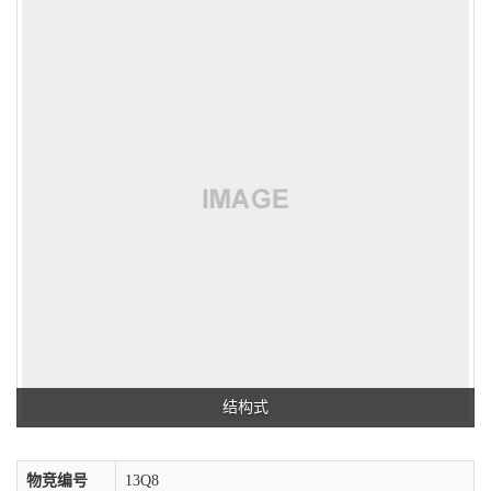
结构式
物竞编号
13Q8