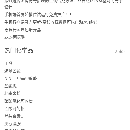
接近遗传密码符号扩增的生物合成方法：非自然DNA碱基对的分子
设计
手机端首屏轮播位试运行免费推广！！
手机客户端强力更新-离线收藏数据可以自动增加啦！
志贺氏菌显色培养基
Z-D-丙氨酸
热门化学品
更多>
甲醛
巯基乙酸
N,N-二甲基甲酰胺
盐酸胍
地塞米松
醋酸氢化可的松
乙酸可的松
丝裂霉素C
奥芬澳胺