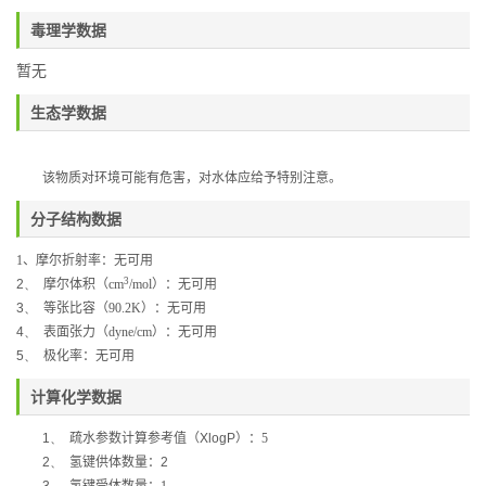
毒理学数据
暂无
生态学数据
该物质对环境可能有危害，对水体应给予特别注意。
分子结构数据
1
、
摩尔折射率：无可用
3
2、
摩尔体积（
cm
/mol
）：无可用
3、
等张比容（
90.2K
）：无可用
4、
表面张力（
dyne/cm
）：无可用
5、
极化率：无可用
计算化学数据
1、
疏水参数计算参考值（
XlogP
）：5
2、
氢键供体数量：
2