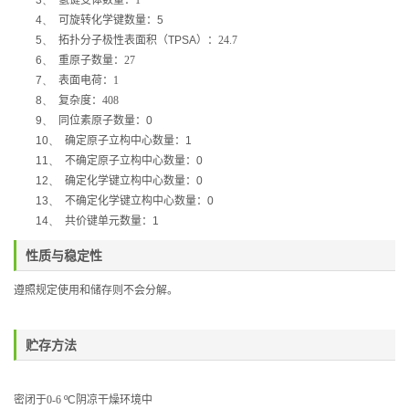
3、
氢键受体数量：1
4、
可旋转化学键数量：
5
5、
拓扑分子极性表面积（
TPSA
）：24.7
6、
重原子数量：27
7、
表面电荷：1
8、
复杂度：408
9、
同位素原子数量：
0
10、
确定原子立构中心数量：
1
11、
不确定原子立构中心数量：
0
12、
确定化学键立构中心数量：
0
13、
不确定化学键立构中心数量：
0
14、
共价键单元数量：
1
性质与稳定性
遵照规定使用和储存则不会分解。
贮存方法
密闭于
0-6
ºC
阴凉干燥环境中