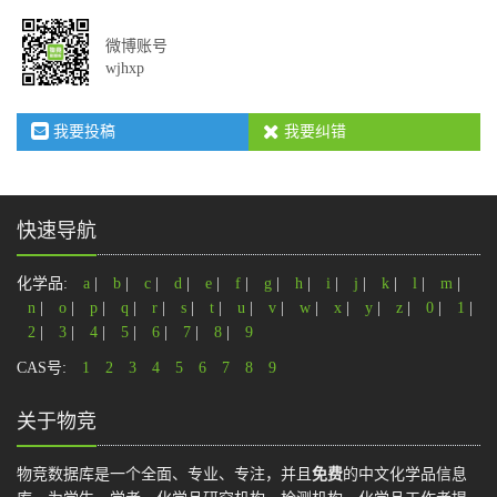
微博账号
wjhxp
我要投稿
我要纠错
快速导航
化学品:
a
|
b
|
c
|
d
|
e
|
f
|
g
|
h
|
i
|
j
|
k
|
l
|
m
|
n
|
o
|
p
|
q
|
r
|
s
|
t
|
u
|
v
|
w
|
x
|
y
|
z
|
0
|
1
|
2
|
3
|
4
|
5
|
6
|
7
|
8
|
9
CAS号:
1
2
3
4
5
6
7
8
9
关于物竞
物竞数据库是一个全面、专业、专注，并且
免费
的中文化学品信息