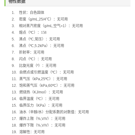
物性数据
1.
性状：白色固体
2.
密度（
g/mL,25/4
℃
）：无可用
3.
相对蒸汽密度（
g/mL,
空气
=1
）：无可用
4.
熔点（
ºC
）：158
5.
沸点（
ºC,
常压）：无可用
6.
沸点（
ºC,5.2kPa
）：无可用
7.
折射率：无可用
8.
闪点（
ºC
）：无可用
9.
比旋光度（
º
）：无可用
10.
自燃点或引燃温度（
ºC
）：无可用
11.
蒸气压（
kPa,25ºC
）：无可用
12.
饱和蒸气压（
kPa,60ºC
）：无可用
13.
燃烧热（
KJ/mol
）：无可用
14.
临界温度（
ºC
）：无可用
15.
临界压力（
KPa
）：无可用
16.
油水（辛醇
/
水）分配系数的对数值：无可用
17.
爆炸上限（
%,V/V
）：无可用
18.
爆炸下限（
%,V/V
）：无可用
19.
溶解性：无可用