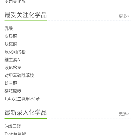
麦角骨化醇
最受关注化学品
更多>
乳酸
皮质酮
炔诺酮
氢化可的松
维生素A
泼尼松龙
对甲苯硫酰苯胺
雌三醇
磺胺嘧啶
1,4-双(三氯甲基)苯
最新录入化学品
更多>
β-雌二醇
D-环丝氨酸