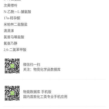
次黄嘌呤
N-乙酰－L-脯氨酸
17α-羟孕酮
米帕林二盐酸盐
滴滴涕
氯普马嗪盐酸
氟奋乃静
2,6-二氯苯甲酸
微信扫一扫
关注：物竞化学品数据库
物竟数据库 手机版
国内首款化工类专业手机应用