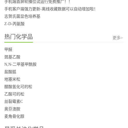
手机端首屏轮播位试运行免费推广！！
手机客户端强力更新-离线收藏数据可以自动增加啦！
志贺氏菌显色培养基
Z-D-丙氨酸
热门化学品
更多>
甲醛
巯基乙酸
N,N-二甲基甲酰胺
盐酸胍
地塞米松
醋酸氢化可的松
乙酸可的松
丝裂霉素C
奥芬澳胺
麦角骨化醇