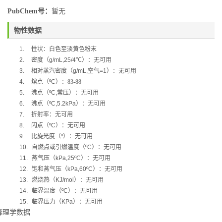
PubChem号：
暂无
物性数据
1.
性状：白色至淡黄色粉末
2.
密度（
g/mL,25/4
℃
）：无可用
3.
相对蒸汽密度（
g/mL,
空气
=1
）：无可用
4.
熔点（
ºC
）：83-88
5.
沸点（
ºC,
常压）：无可用
6.
沸点（
ºC,5.2kPa
）：无可用
7.
折射率：无可用
8.
闪点（
ºC
）：无可用
9.
比旋光度（
º
）：无可用
10.
自燃点或引燃温度（
ºC
）：无可用
11.
蒸气压（
kPa,25ºC
）：无可用
12.
饱和蒸气压（
kPa,60ºC
）：无可用
13.
燃烧热（
KJ/mol
）：无可用
14.
临界温度（
ºC
）：无可用
15.
临界压力（
KPa
）：无可用
毒理学数据