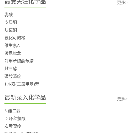
最受关注化学品
更多>
乳酸
皮质酮
炔诺酮
氢化可的松
维生素A
泼尼松龙
对甲苯硫酰苯胺
雌三醇
磺胺嘧啶
1,4-双(三氯甲基)苯
最新录入化学品
更多>
β-雌二醇
D-环丝氨酸
次黄嘌呤