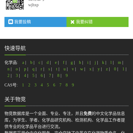
wjhxp
我要投稿
我要纠错
快速导航
化学品:
a
|
b
|
c
|
d
|
e
|
f
|
g
|
h
|
i
|
j
|
k
|
l
|
m
|
n
|
o
|
p
|
q
|
r
|
s
|
t
|
u
|
v
|
w
|
x
|
y
|
z
|
0
|
1
|
2
|
3
|
4
|
5
|
6
|
7
|
8
|
9
CAS号:
1
2
3
4
5
6
7
8
9
关于物竞
物竞数据库是一个全面、专业、专注，并且
免费
的中文化学品信息
库，为学生、学者、化学品研究机构、检测机构、化学品工作者提
供专业的化学品平台进行交流。