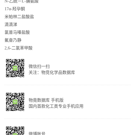
N-乙酰－L-脯氨酸
17α-羟孕酮
米帕林二盐酸盐
滴滴涕
氯普马嗪盐酸
氟奋乃静
2,6-二氯苯甲酸
微信扫一扫
关注：物竞化学品数据库
物竟数据库 手机版
国内首款化工类专业手机应用
微博账号