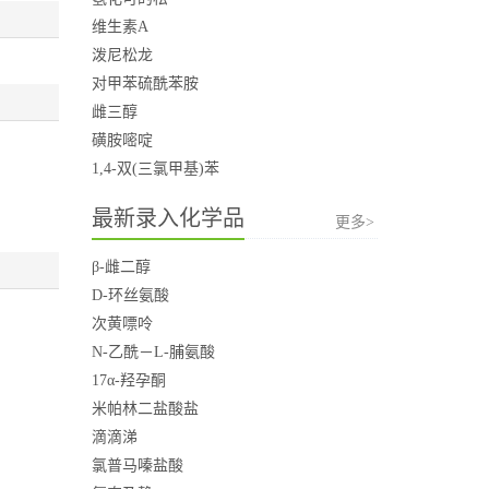
维生素A
泼尼松龙
对甲苯硫酰苯胺
雌三醇
磺胺嘧啶
1,4-双(三氯甲基)苯
最新录入化学品
更多>
β-雌二醇
D-环丝氨酸
次黄嘌呤
N-乙酰－L-脯氨酸
17α-羟孕酮
米帕林二盐酸盐
滴滴涕
氯普马嗪盐酸