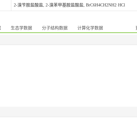
2-溴苄胺盐酸盐, 2-溴苯甲基胺盐酸盐, BrC6H4CH2NH2·HCl
据
生态学数据
分子结构数据
计算化学数据