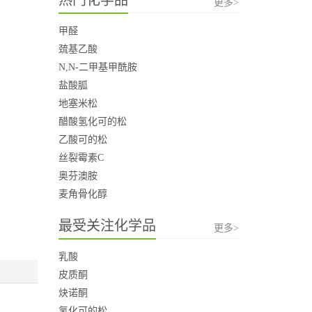
更多>
甲醛
巯基乙酸
N,N-二甲基甲酰胺
盐酸胍
地塞米松
醋酸氢化可的松
乙酸可的松
丝裂霉素C
奥芬澳胺
麦角骨化醇
最受关注化学品
更多>
乳酸
皮质酮
炔诺酮
氢化可的松