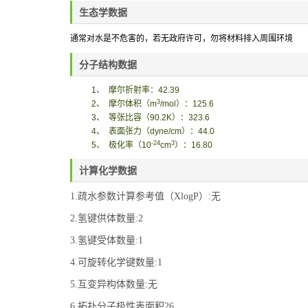
生态学数据
通常对水是不危害的，若无政府许可，勿将材料排入周围环境
分子结构数据
1
、
摩尔折射率：
42.39
3
2
、
摩尔体积
（
m
/mol
）
：
125.6
3
、
等张比容（
90.2K
）：
323.6
4
、
表面张力
（
dyne/cm
）
：
44.0
-24
3
5
、
极化率
（
10
cm
）
：
16.80
计算化学数据
1.疏水参数计算参考值（XlogP）:无
2.氢键供体数量:2
3.氢键受体数量:1
4.可旋转化学键数量:1
5.互变异构体数量:无
6.拓扑分子极性表面积26