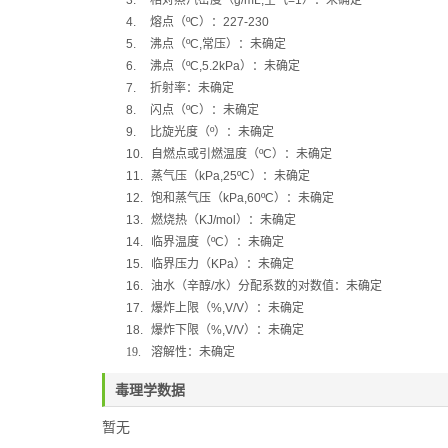
3.
相对蒸汽密度（
g/mL,
空气
=1
）：
未确定
4.
熔点（
ºC
）：
227-230
5.
沸点（
ºC,
常压）：
未确定
6.
沸点（
ºC,5.2kPa
）：未确定
7.
折射率：
未确定
8.
闪点（
ºC
）：
未确定
9.
比旋光度（
º
）：未确定
10.
自燃点或引燃温度（
ºC
）：未确定
11.
蒸气压（
kPa,25ºC
）：
未确定
12.
饱和蒸气压（
kPa,60ºC
）：未确定
13.
燃烧热（
KJ/mol
）：未确定
14.
临界温度（
ºC
）：未确定
15.
临界压力（
KPa
）：未确定
16.
油水（辛醇
/
水）分配系数的对数值：未确定
17.
爆炸上限（
%,V/V
）：未确定
18.
爆炸下限（
%,V/V
）：未确定
19.
溶解性：未确定
毒理学数据
暂无