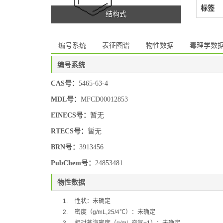
标签
结构式
编号系统
表征图谱
物性数据
毒理学数
编号系统
CAS号：
5465-63-4
MDL号：
MFCD00012853
EINECS号：
暂无
RTECS号：
暂无
BRN号：
3913456
PubChem号：
24853481
物性数据
1.
性状：未确定
2.
密度（
g/mL,25/4
℃
）：
未确定