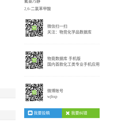
氟奋乃静
2,6-二氯苯甲酸
微信扫一扫
关注：物竞化学品数据库
物竟数据库 手机版
国内首款化工类专业手机应用
微博账号
wjhxp
我要投稿
我要纠错