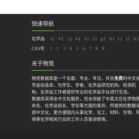
快速导航
化学品:
a
|
b
|
c
|
d
|
e
|
f
|
g
|
h
|
i
|
j
|
k
CAS号:
1
2
3
4
5
6
7
8
9
关于物竞
物竞数据库是一个全面、专业、专注，并且
免费
的中文
学品信息库，为学生、学者、化学品研究机构、检测机
构、化学品工作者提供专业的化学品平台进行交流。
数据库采用全中文化服务，完全突破了中英文在化学物
命名、化学品俗名、学名等方面的差异，所提供的数据
部中文化，更方便国内从事化学、化工、材料、生物、
境等化学相关行业的工作人员查询使用。