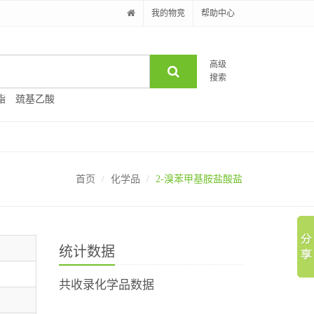
我的物竞
帮助中心
高级
搜索
酯
巯基乙酸
首页
化学品
2-溴苯甲基胺盐酸盐
统计数据
共收录化学品数据