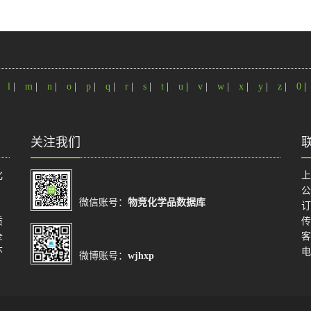
|
l
|
m
|
n
|
o
|
p
|
q
|
r
|
s
|
t
|
u
|
v
|
w
|
x
|
y
|
z
|
0
|
关注我们
化
上
公
微信账号：
物竞化学品数据库
订
质
传
全
客
环
电
微博账号：
wjhxp