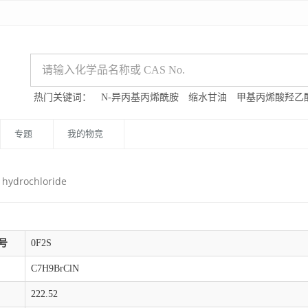
热门关键词：
N-异丙基丙烯酰胺
缩水甘油
甲基丙烯酸羟乙
专题
我的物竞
hydrochloride
号
0F2S
C7H9BrClN
222.52