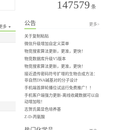
147579
条
公告
更多>
更多
关于复制粘贴
微信升级增加自定义菜单
物竞搜索算法更新，更准，更快！
物竞数据库升级V5版本
物竞搜索算法更新，更准，更快！
接近遗传密码符号扩增的生物合成方法：
非自然DNA碱基对的分子设计
手机端首屏轮播位试运行免费推广！！
手机客户端强力更新-离线收藏数据可以自
动增加啦！
志贺氏菌显色培养基
Z-D-丙氨酸
热门化学品