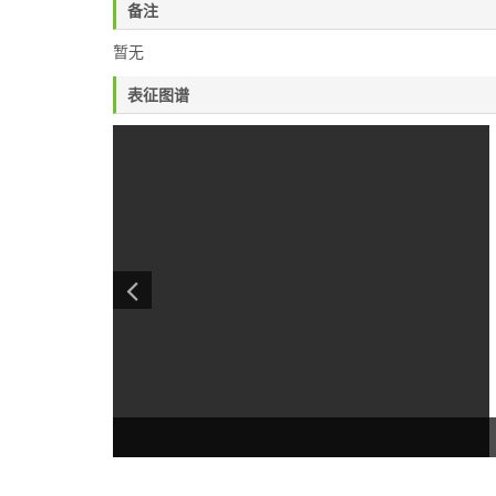
备注
暂无
表征图谱