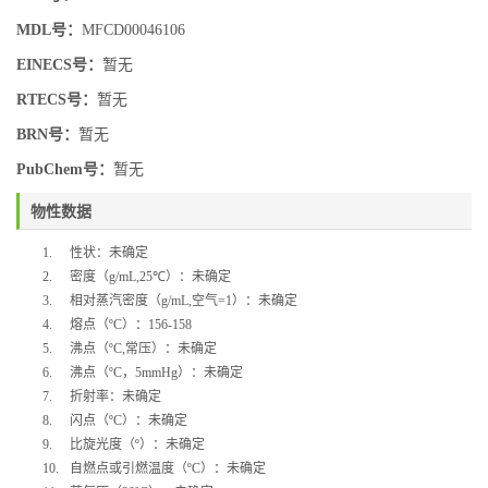
MDL号：
MFCD00046106
EINECS号：
暂无
RTECS号：
暂无
BRN号：
暂无
PubChem号：
暂无
物性数据
1.
性状：未确定
2.
密度（
g/mL,
25
℃
）：未确定
3.
相对蒸汽密度（
g/mL,
空气
=1
）：未确定
4.
熔点（
ºC
）：
156-158
5.
沸点（
ºC,
常压）：未确定
6.
沸点（
ºC
，
5mmHg
）：未确定
7.
折射率：未确定
8.
闪点（
ºC
）：未确定
9.
比旋光度（
º
）：未确定
10.
自燃点或引燃温度（
ºC
）：未确定