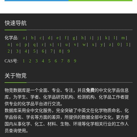
快速导航
化学品:
a
|
b
|
c
|
d
|
e
|
f
|
g
|
h
|
i
|
j
|
k
|
l
|
m
|
n
|
o
|
p
|
q
|
r
|
s
|
t
|
u
|
v
|
w
|
x
|
y
|
z
|
0
|
1
|
2
|
3
|
4
|
5
|
6
|
7
|
8
|
9
CAS号:
1
2
3
4
5
6
7
8
9
关于物竞
物竞数据库是一个全面、专业、专注，并且
免费
的中文化学品信息
库，为学生、学者、化学品研究机构、检测机构、化学品工作者提
供专业的化学品平台进行交流。
数据库采用全中文化服务，完全突破了中英文在化学物质命名、化
学品俗名、学名等方面的差异，所提供的数据全部中文化，更方便
国内从事化学、化工、材料、生物、环境等化学相关行业的工作人
员查询使用。