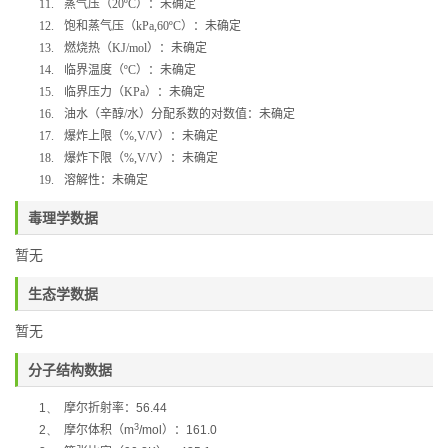
11.
蒸气压（
20ºC
）：未确定
12.
饱和蒸气压（
kPa,60ºC
）：未确定
13.
燃烧热（
KJ/mol
）：未确定
14.
临界温度（
ºC
）：未确定
15.
临界压力（
KPa
）：未确定
16.
油水（辛醇
/
水）分配系数的对数值：未确定
17.
爆炸上限（
%,V/V
）：未确定
18.
爆炸下限（
%,V/V
）：未确定
19.
溶解性：未确定
毒理学数据
暂无
生态学数据
暂无
分子结构数据
1、
摩尔折射率：
56.44
3
2、
摩尔体积（
m
/mol
）：
161.0