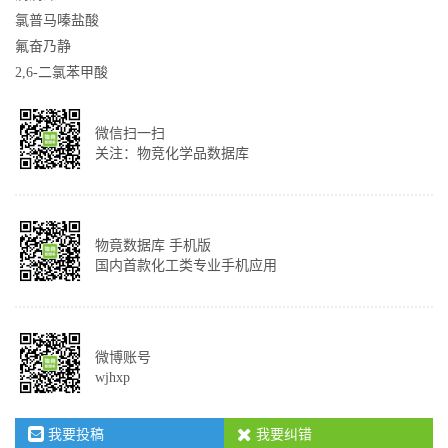
氯普马嗪盐酸
氟奋乃静
2,6-二氯苯甲酸
微信扫一扫
关注：物竞化学品数据库
物竟数据库 手机版
国内首款化工类专业手机应用
微博账号
wjhxp
我要投稿
我要纠错