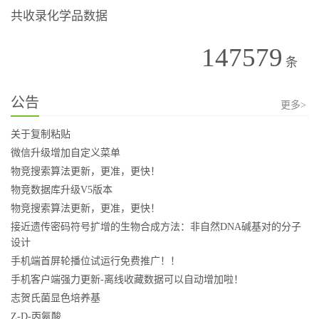
共收录化学品数据
147579
条
公告
更多>
关于复制粘贴
微信升级增加自定义菜单
物竞搜索算法更新，更准，更快！
物竞数据库升级V5版本
物竞搜索算法更新，更准，更快！
接近遗传密码符号扩增的生物合成方法：非自然DNA碱基对的分子
设计
手机端首屏轮播位试运行免费推广！！
手机客户端强力更新-离线收藏数据可以自动增加啦！
志贺氏菌显色培养基
Z-D-丙氨酸