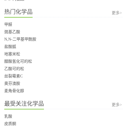
热门化学品
更多>
甲醛
巯基乙酸
N,N-二甲基甲酰胺
盐酸胍
地塞米松
醋酸氢化可的松
乙酸可的松
丝裂霉素C
奥芬澳胺
麦角骨化醇
最受关注化学品
更多>
乳酸
皮质酮