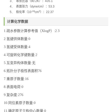
3、
等张比容（
90.2K
）：
435.1
4、
表面张力（
dyne/cm
）：
53.3
-24
3
5、
极化率
（
10
cm
）：
22.37
计算化学数据
1.疏水参数计算参考值（XlogP）:2.3
2.氢键供体数量:0
3.氢键受体数量:4
4.可旋转化学键数量:2
5.互变异构体数量:无
6.拓扑分子极性表面积76
7.重原子数量:16
8.表面电荷:0
9.复杂度:276
10.同位素原子数量:0
11.确定原子立构中心数量:0