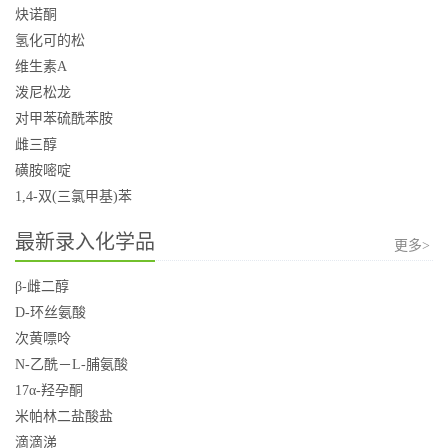
炔诺酮
氢化可的松
维生素A
泼尼松龙
对甲苯硫酰苯胺
雌三醇
磺胺嘧啶
1,4-双(三氯甲基)苯
最新录入化学品
更多>
β-雌二醇
D-环丝氨酸
次黄嘌呤
N-乙酰－L-脯氨酸
17α-羟孕酮
米帕林二盐酸盐
滴滴涕