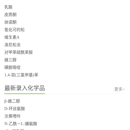
乳酸
皮质酮
炔诺酮
氢化可的松
维生素A
泼尼松龙
对甲苯硫酰苯胺
雌三醇
磺胺嘧啶
1,4-双(三氯甲基)苯
最新录入化学品
更多>
β-雌二醇
D-环丝氨酸
次黄嘌呤
N-乙酰－L-脯氨酸