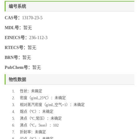
编号系统
CAS号：
13170-23-5
MDL号：
暂无
EINECS号：
236-112-3
RTECS号：
暂无
BRN号：
暂无
PubChem号：
暂无
物性数据
1.
性状：未确定
2.
密度（
g/mL,
25
℃
）：未确定
3.
相对蒸汽密度（
g/mL,
空气
=1
）：未确定
4.
熔点（
ºC
）：未确定
5.
沸点（
ºC,
常压）：未确定
6.
沸点（
ºC
，
5torr
）：
102
7.
折射率：未确定