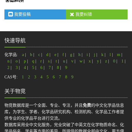
我要投稿
我要纠错
快速导航
化学品:
a
|
b
|
c
|
d
|
e
|
f
|
g
|
h
|
i
|
j
|
k
|
l
|
m
|
n
|
o
|
p
|
q
|
r
|
s
|
t
|
u
|
v
|
w
|
x
|
y
|
z
|
0
|
1
|
2
|
3
|
4
|
5
|
6
|
7
|
8
|
9
CAS号:
1
2
3
4
5
6
7
8
9
关于物竞
物竞数据库是一个全面、专业、专注，并且
免费
的中文化学品信息
库，为学生、学者、化学品研究机构、检测机构、化学品工作者提
供专业的化学品平台进行交流。
数据库采用全中文化服务，完全突破了中英文在化学物质命名、化
学品俗名、学名等方面的差异，所提供的数据全部中文化，更方便