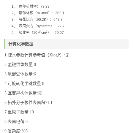
1、
摩尔折射率：
73.33
3
2、
摩尔体积（
m
/mol
）：
282.1
3、
等张比容（
90.2K
）：
647.7
4、
表面张力（
dyne/cm
）：
27.7
-24
3
5、
极化率
（
10
cm
）：
29.07
计算化学数据
1.疏水参数计算参考值（XlogP）:无
2.氢键供体数量:0
3.氢键受体数量:6
4.可旋转化学键数量:8
5.互变异构体数量:无
6.拓扑分子极性表面积71.1
7.重原子数量:19
8.表面电荷:0
9.复杂度:305