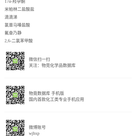
17α-羟孕酮
米帕林二盐酸盐
滴滴涕
氯普马嗪盐酸
氟奋乃静
2,6-二氯苯甲酸
微信扫一扫
关注：物竞化学品数据库
物竟数据库 手机版
国内首款化工类专业手机应用
微博账号
wjhxp