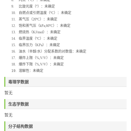
8.
闪点（
ºC
）：未确定
9.
比旋光度（
º
）：未确定
10.
自燃点或引燃温度（
ºC
）：未确定
11.
蒸气压（
20ºC
）：未确定
12.
饱和蒸气压（
kPa,60ºC
）：未确定
13.
燃烧热（
KJ/mol
）：未确定
14.
临界温度（
ºC
）：未确定
15.
临界压力（
KPa
）：未确定
16.
油水（辛醇
/
水）分配系数的对数值：未确定
17.
爆炸上限（
%,V/V
）：未确定
18.
爆炸下限（
%,V/V
）：未确定
19.
溶解性：未确定
毒理学数据
暂无
生态学数据
暂无
分子结构数据