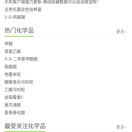
手机客户端强力更新-离线收藏数据可以自动增加啦！
志贺氏菌显色培养基
Z-D-丙氨酸
热门化学品
更多>
甲醛
巯基乙酸
N,N-二甲基甲酰胺
盐酸胍
地塞米松
醋酸氢化可的松
乙酸可的松
丝裂霉素C
奥芬澳胺
麦角骨化醇
最受关注化学品
更多>