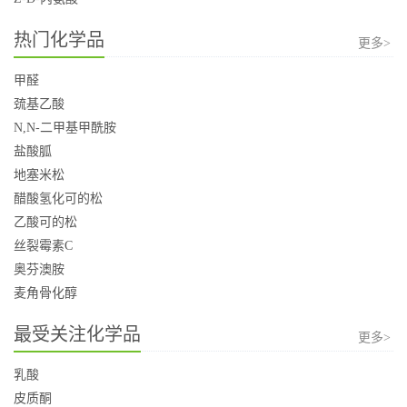
热门化学品
更多>
甲醛
巯基乙酸
N,N-二甲基甲酰胺
盐酸胍
地塞米松
醋酸氢化可的松
乙酸可的松
丝裂霉素C
奥芬澳胺
麦角骨化醇
最受关注化学品
更多>
乳酸
皮质酮