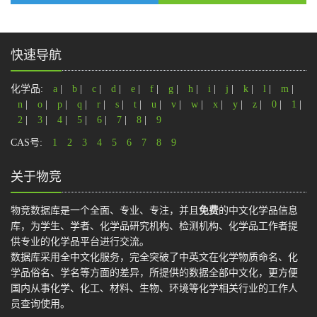
快速导航
化学品:
a
|
b
|
c
|
d
|
e
|
f
|
g
|
h
|
i
|
j
|
k
|
l
|
m
|
n
|
o
|
p
|
q
|
r
|
s
|
t
|
u
|
v
|
w
|
x
|
y
|
z
|
0
|
1
|
2
|
3
|
4
|
5
|
6
|
7
|
8
|
9
CAS号:
1
2
3
4
5
6
7
8
9
关于物竞
物竞数据库是一个全面、专业、专注，并且
免费
的中文化学品信息
库，为学生、学者、化学品研究机构、检测机构、化学品工作者提
供专业的化学品平台进行交流。
数据库采用全中文化服务，完全突破了中英文在化学物质命名、化
学品俗名、学名等方面的差异，所提供的数据全部中文化，更方便
国内从事化学、化工、材料、生物、环境等化学相关行业的工作人
员查询使用。