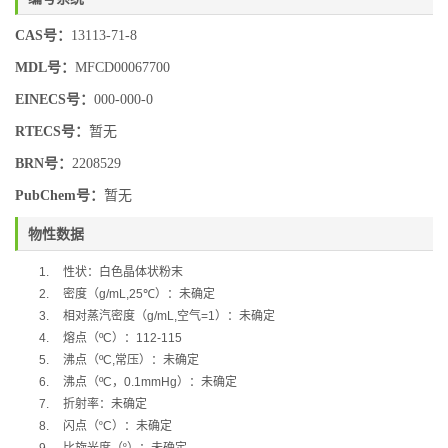
CAS号：
13113-71-8
MDL号：
MFCD00067700
EINECS号：
000-000-0
RTECS号：
暂无
BRN号：
2208529
PubChem号：
暂无
物性数据
1.
性状：白色晶体状粉末
2.
密度（
g/mL,
25
℃
）：未确定
3.
相对蒸汽密度（
g/mL,
空气
=1
）：未确定
4.
熔点（
ºC
）：
112-115
5.
沸点（
ºC,
常压）：未确定
6.
沸点（
ºC
，
0.1mmHg
）：未确定
7.
折射率：未确定
8.
闪点（
º
C
）：未确定