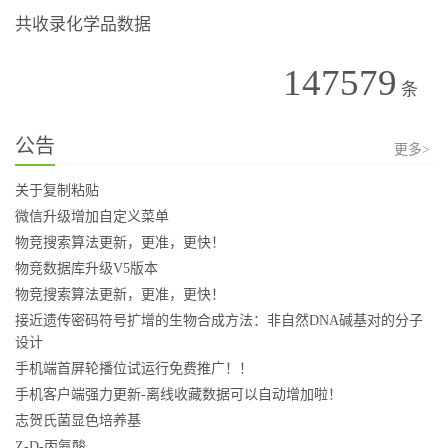
共收录化学品数据
147579
条
公告
更多>
关于复制粘贴
微信升级增加自定义菜单
物竞搜索算法更新，更准，更快！
物竞数据库升级V5版本
物竞搜索算法更新，更准，更快！
接近遗传密码符号扩增的生物合成方法：非自然DNA碱基对的分子
设计
手机端首屏轮播位试运行免费推广！！
手机客户端强力更新-离线收藏数据可以自动增加啦！
志贺氏菌显色培养基
Z-D-丙氨酸