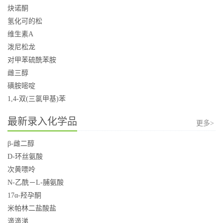
炔诺酮
氢化可的松
维生素A
泼尼松龙
对甲苯硫酰苯胺
雌三醇
磺胺嘧啶
1,4-双(三氯甲基)苯
最新录入化学品
更多>
β-雌二醇
D-环丝氨酸
次黄嘌呤
N-乙酰－L-脯氨酸
17α-羟孕酮
米帕林二盐酸盐
滴滴涕