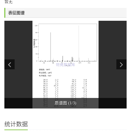
暂无
表征图谱
质谱图 (1/3)
统计数据