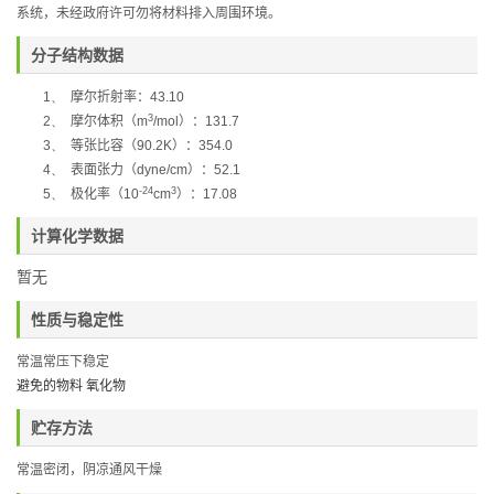
系统，未经政府许可勿将材料排入周围环境。
分子结构数据
1、
摩尔折射率：
43.10
3
2、
摩尔体积（
m
/mol
）：
131.7
3、
等张比容（
90.2K
）：
354.0
4、
表面张力（
dyne/cm
）：
52.1
-24
3
5、
极化率
（
10
cm
）：
17.08
计算化学数据
暂无
性质与稳定性
常温常压下稳定
避免的物料 氧化物
贮存方法
常温密闭，阴凉通风干燥