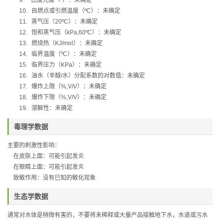
9.
比旋光度
（
º
）：
未确定
10.
自燃点或引燃温度（
ºC
）：未确定
11.
蒸气压（
20ºC
）：未确定
12.
饱和蒸气压（
kPa,60ºC
）：未确定
13.
燃烧热（
KJ/mol
）：未确定
14.
临界温度（
ºC
）：未确定
15.
临界压力（
KPa
）：未确定
16.
油水（辛醇
/
水）分配系数的对数值：未确定
17.
爆炸上限（
%,V/V
）：未确定
18.
爆炸下限（
%,V/V
）：未确定
19.
溶解性：未确定
毒理学数据
主要的刺激性影响：
在皮肤上面：可能引起发炎
在眼睛上面：可能引起发炎
致敏作用：没有已知的敏化现象
生态学数据
通常对水体是稍微有害的，不要将未稀释或大量产品接触地下水，水道或污水