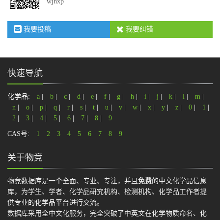
wjhxp
我要投稿
我要纠错
快速导航
化学品:
a
|
b
|
c
|
d
|
e
|
f
|
g
|
h
|
i
|
j
|
k
|
l
|
m
|
n
|
o
|
p
|
q
|
r
|
s
|
t
|
u
|
v
|
w
|
x
|
y
|
z
|
0
|
1
|
2
|
3
|
4
|
5
|
6
|
7
|
8
|
9
CAS号:
1
2
3
4
5
6
7
8
9
关于物竞
物竞数据库是一个全面、专业、专注，并且
免费
的中文化学品信息
库，为学生、学者、化学品研究机构、检测机构、化学品工作者提
供专业的化学品平台进行交流。
数据库采用全中文化服务，完全突破了中英文在化学物质命名、化