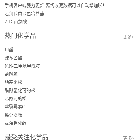
手机客户端强力更新-离线收藏数据可以自动增加啦！
志贺氏菌显色培养基
Z-D-丙氨酸
热门化学品
更多>
甲醛
巯基乙酸
N,N-二甲基甲酰胺
盐酸胍
地塞米松
醋酸氢化可的松
乙酸可的松
丝裂霉素C
奥芬澳胺
麦角骨化醇
最受关注化学品
更多>