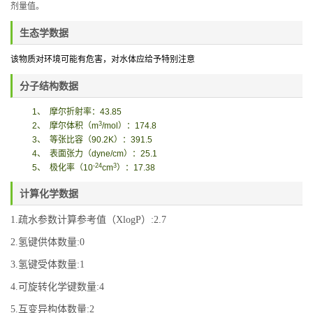
剂量值。
生态学数据
该物质对环境可能有危害，对水体应给予特别注意
分子结构数据
1
、
摩尔折射率：
43.85
3
2
、
摩尔体积
（
m
/mol
）
：
174.8
3
、
等张比容（
90.2K
）：
391.5
4
、
表面张力
（
dyne/cm
）
：
25.1
-24
3
5
、
极化率
（
10
cm
）
：
17.38
计算化学数据
1.疏水参数计算参考值（XlogP）:2.7
2.氢键供体数量:0
3.氢键受体数量:1
4.可旋转化学键数量:4
5.互变异构体数量:2