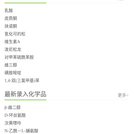
乳酸
皮质酮
炔诺酮
氢化可的松
维生素A
泼尼松龙
对甲苯硫酰苯胺
雌三醇
磺胺嘧啶
1,4-双(三氯甲基)苯
最新录入化学品
更多>
β-雌二醇
D-环丝氨酸
次黄嘌呤
N-乙酰－L-脯氨酸