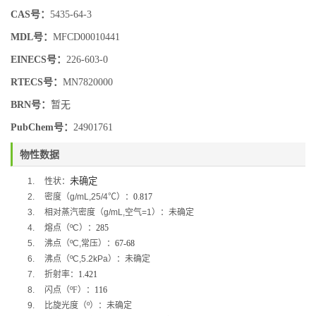
CAS号：
5435-64-3
MDL号：
MFCD00010441
EINECS号：
226-603-0
RTECS号：
MN7820000
BRN号：
暂无
PubChem号：
24901761
物性数据
未确定
1.
性状：
2.
密度（
g/mL,25/4
℃
）：
0.817
3.
相对蒸汽密度（
g/mL,
空气
=1
）：未确定
4.
熔点（
ºC
）：
285
5.
沸点（
ºC,
常压）：
67-68
6.
沸点（
ºC,5.2kPa
）：未确定
7.
折射率：
1.421
8.
闪点（
º
F
）：
116
9.
比旋光度（
º
）：未确定