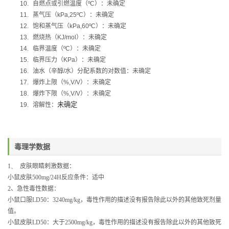
10.
自燃点或引燃温度（
ºC
）：未确定
11.
蒸气压（
kPa,25ºC
）：未确定
12.
饱和蒸气压（
kPa,60ºC
）：未确定
13.
燃烧热（
KJ/mol
）：未确定
14.
临界温度（
ºC
）：未确定
15.
临界压力（
KPa
）：未确定
16.
油水（辛醇
/
水）分配系数的对数值：未确定
17.
爆炸上限（
%,V/V
）：未确定
18.
爆炸下限（
%,V/V
）：未确定
未确定
19.
溶解性：
毒理学数据
1、
皮肤眼睛刺激数据：
小鼠皮肤
500mg/24H
反应条件：适中
2
、急性毒性数据：
小鼠口服
LD50
：
3240mg/kg
，毒性作用的描述没有报告除此以外的其他致死剂量
值。
小鼠皮肤
LD50
：大于
250
0mg/kg
，毒性作用的描述没有报告除此以外的其他致死