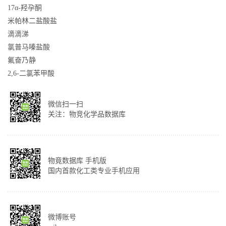
17α-羟孕酮
米帕林二盐酸盐
滴滴涕
氯普马嗪盐酸
氟奋乃静
2,6-二氯苯甲酸
微信扫一扫
关注：物竞化学品数据库
物竟数据库 手机版
国内首款化工类专业手机应用
微博账号