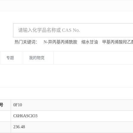
热门关键词：
N-异丙基丙烯酰胺
缩水甘油
甲基丙烯酸羟乙
专题
我的物竞
号
0F10
C6H6ASClO3
236.48