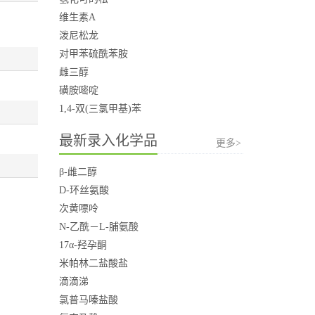
维生素A
泼尼松龙
对甲苯硫酰苯胺
雌三醇
磺胺嘧啶
1,4-双(三氯甲基)苯
最新录入化学品
更多>
β-雌二醇
D-环丝氨酸
次黄嘌呤
N-乙酰－L-脯氨酸
17α-羟孕酮
米帕林二盐酸盐
滴滴涕
氯普马嗪盐酸