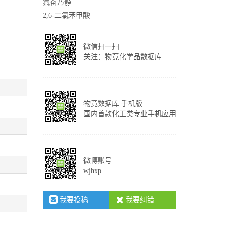
氟奋乃静
2,6-二氯苯甲酸
微信扫一扫
关注：物竞化学品数据库
物竟数据库 手机版
国内首款化工类专业手机应用
微博账号
wjhxp
我要投稿
我要纠错