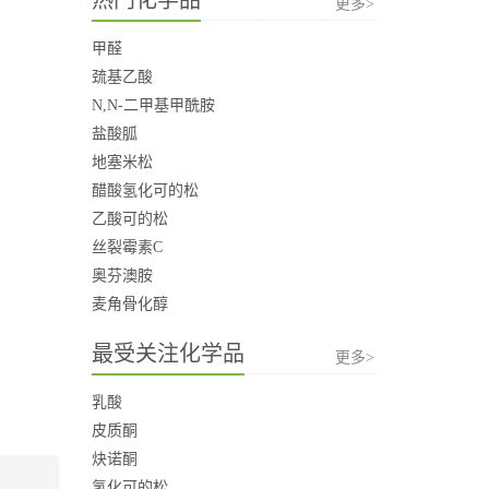
更多>
甲醛
巯基乙酸
N,N-二甲基甲酰胺
盐酸胍
地塞米松
醋酸氢化可的松
乙酸可的松
丝裂霉素C
奥芬澳胺
麦角骨化醇
最受关注化学品
更多>
乳酸
皮质酮
炔诺酮
氢化可的松