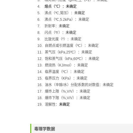
3.
相对蒸汽密度（
g/mL,
空气
=1
）：未确定
4.
熔点（
℃
）：未确定
5.
沸点（
ºC,
常压）：
未确定
6.
沸点（
ºC,5.2kPa
）：未确定
7.
折射率：
未确定
8.
闪点（
º
F
）：
未确定
9.
比旋光度（
º
）：未确定
10.
自燃点或引燃温度（
ºC
）：未确定
11.
蒸气压（
kPa,25ºC
）：未确定
12.
饱和蒸气压（
kPa,60ºC
）：未确定
13.
燃烧热（
KJ/mol
）：未确定
14.
临界温度（
ºC
）：未确定
15.
临界压力（
KPa
）：未确定
16.
油水（辛醇
/
水）分配系数的对数值：未确定
17.
爆炸上限（
%,V/V
）：未确定
18.
爆炸下限（
%,V/V
）：未确定
19.
溶解性：
未确定
毒理学数据