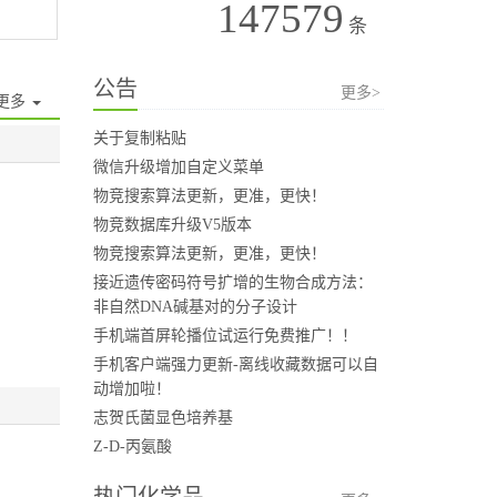
147579
条
公告
更多>
更多
关于复制粘贴
微信升级增加自定义菜单
物竞搜索算法更新，更准，更快！
物竞数据库升级V5版本
物竞搜索算法更新，更准，更快！
接近遗传密码符号扩增的生物合成方法：
非自然DNA碱基对的分子设计
手机端首屏轮播位试运行免费推广！！
手机客户端强力更新-离线收藏数据可以自
动增加啦！
志贺氏菌显色培养基
Z-D-丙氨酸
热门化学品