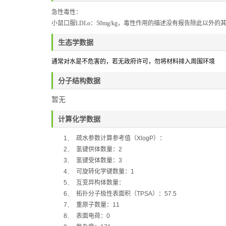
急性毒性：
小鼠口服
LDLo
：
50mg/kg
，毒性作用的描述没有报告除此以外的
生态学数据
通常对水是不危害的，若无政府许可，勿将材料排入周围环境
分子结构数据
暂无
计算化学数据
1、
疏水参数计算参考值（
XlogP
）：
2、
氢键供体数量：
2
3、
氢键受体数量：
3
4、
可旋转化学键数量：
1
5、
互变异构体数量：
6、
拓扑分子极性表面积（
TPSA
）：
57.5
7、
重原子数量：
11
8、
表面电荷：
0