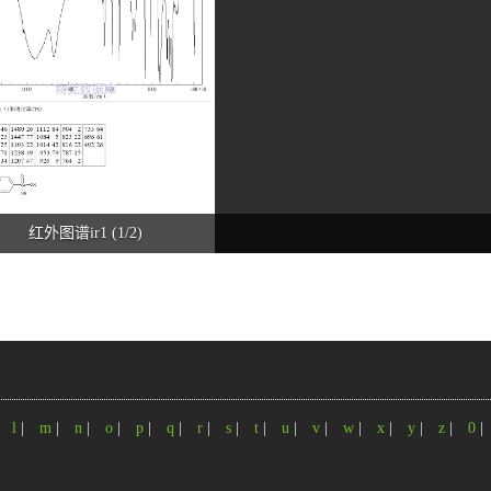
红外图谱ir1 (1/2)
|
l
|
m
|
n
|
o
|
p
|
q
|
r
|
s
|
t
|
u
|
v
|
w
|
x
|
y
|
z
|
0
|