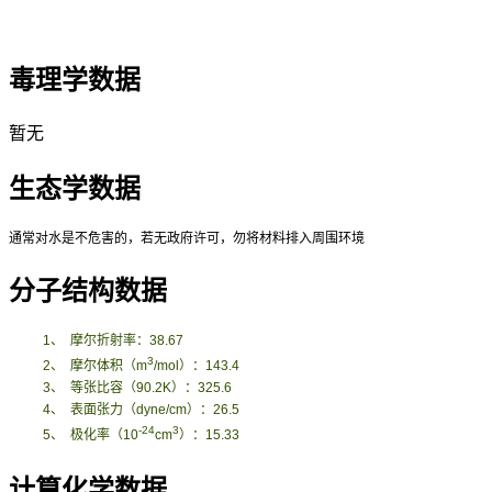
毒理学数据
暂无
生态学数据
通常对水是不危害的，若无政府许可，勿将材料排入周围环境
分子结构数据
1
、
摩尔折射率：
38.67
3
2
、
摩尔体积
（
m
/mol
）
：
143.4
3
、
等张比容（
90.2K
）：
325.6
4
、
表面张力
（
dyne/cm
）
：
26.5
-24
3
5
、
极化率
（
10
cm
）
：
15.33
计算化学数据