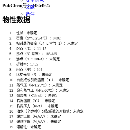
安全信息
PubChem号：
24864925
文献
备注
物性数据
1.
性状：
未确定
2.
密度（
g/mL,25/4
℃
）：
0.892
3.
相对蒸汽密度（
g/mL,
空气
=1
）：未确定
4.
熔点（
℃
）：
11-12
5.
沸点（
ºC,
常压）：
185-185
6.
沸点（
ºC,5.2kPa
）：未确定
7.
折射率：
1.455
8.
闪点（
º
F
）：
164
9.
比旋光度（
º
）：未确定
10.
自燃点或引燃温度（
ºC
）：未确定
11.
蒸气压（
kPa,25ºC
）：未确定
12.
饱和蒸气压（
kPa,60ºC
）：未确定
13.
燃烧热（
KJ/mol
）：未确定
14.
临界温度（
ºC
）：未确定
15.
临界压力（
KPa
）：未确定
16.
油水（辛醇
/
水）分配系数的对数值：未确定
17.
爆炸上限（
%,V/V
）：未确定
18.
爆炸下限（
%,V/V
）：未确定
19.
溶解性：
未确定