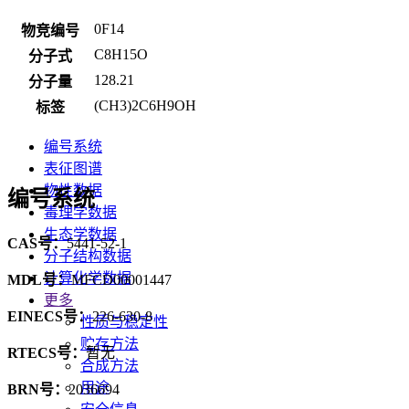
0F14
物竞编号
C8H15O
分子式
128.21
分子量
(CH3)2C6H9OH
标签
编号系统
表征图谱
物性数据
编号系统
毒理学数据
生态学数据
CAS号：
5441-52-1
分子结构数据
计算化学数据
MDL号：
MFCD00001447
更多
EINECS号：
226-630-8
性质与稳定性
贮存方法
RTECS号：
暂无
合成方法
用途
BRN号：
2036694