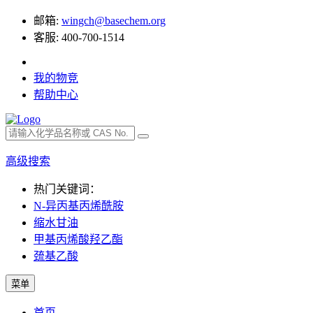
邮箱:
wingch@basechem.org
客服: 400-700-1514
我的物竞
帮助中心
高级搜索
热门关键词：
N-异丙基丙烯酰胺
缩水甘油
甲基丙烯酸羟乙酯
巯基乙酸
菜单
首页