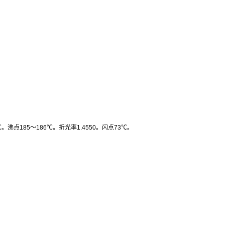
℃
。沸点
185
～
186
℃
。折光率
1.4550
。闪点
73
℃
。