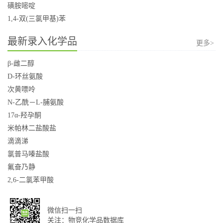
磺胺嘧啶
1,4-双(三氯甲基)苯
最新录入化学品
更多>
β-雌二醇
D-环丝氨酸
次黄嘌呤
N-乙酰－L-脯氨酸
17α-羟孕酮
米帕林二盐酸盐
滴滴涕
氯普马嗪盐酸
氟奋乃静
2,6-二氯苯甲酸
微信扫一扫
关注：物竞化学品数据库