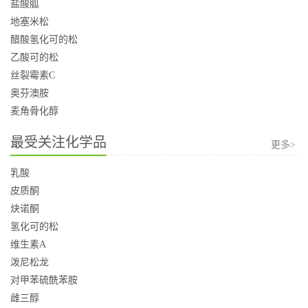
盐酸胍
地塞米松
醋酸氢化可的松
乙酸可的松
丝裂霉素C
奥芬澳胺
麦角骨化醇
最受关注化学品
更多>
乳酸
皮质酮
炔诺酮
氢化可的松
维生素A
泼尼松龙
对甲苯硫酰苯胺
雌三醇