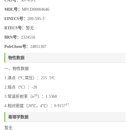
CAS号：
587-03-1
MDL号：
MFCD00004646
EINECS号：
209-595-3
RTECS号：
暂无
BRN号：
2324516
PubChem号：
24851307
物性数据
一、物性数据
1.沸点（ºC,常压）：215 .5ºC
2.熔点（ºC）：-20
20
3.常温折射率（n
）：1.5368
17
4.相对密度（20℃，4℃）：0.9157
毒理学数据
暂无