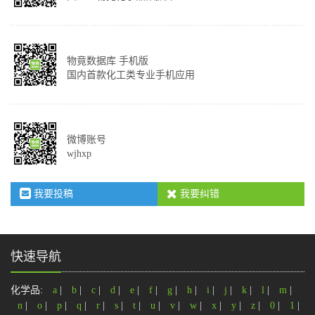
物竟数据库 手机版
国内首款化工类专业手机应用
微博账号
wjhxp
我要投稿
我要纠错
快速导航
化学品:
a
|
b
|
c
|
d
|
e
|
f
|
g
|
h
|
i
|
j
|
k
|
l
|
m
|
n
|
o
|
p
|
q
|
r
|
s
|
t
|
u
|
v
|
w
|
x
|
y
|
z
|
0
|
1
|