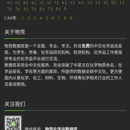
n
|
o
|
p
|
q
|
r
|
s
|
t
|
u
|
v
|
w
|
x
|
y
|
z
|
0
|
1
|
2
|
3
|
4
|
5
|
6
|
7
|
8
|
9
CAS号:
1
2
3
4
5
6
7
8
9
关于物竞
物竞数据库是一个全面、专业、专注，并且
免费
的中文化学品信息
库，为学生、学者、化学品研究机构、检测机构、化学品工作者提
供专业的化学品平台进行交流。
数据库采用全中文化服务，完全突破了中英文在化学物质命名、化
学品俗名、学名等方面的差异，所提供的数据全部中文化，更方便
国内从事化学、化工、材料、生物、环境等化学相关行业的工作人
员查询使用。
关注我们
微信账号：
物竞化学品数据库