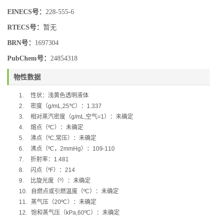
EINECS号：
228-555-6
RTECS号：
暂无
BRN号：
1697304
PubChem号：
24854318
物性数据
1.
性状：浅黄色透明液体
2.
密度（
g/mL,
25
℃
）：
1.337
3.
相对蒸汽密度（
g/mL,
空气
=1
）：未确定
4.
熔点（
ºC
）：未确定
5.
沸点（
ºC,
常压）：未确定
6.
沸点（
ºC
，
2mmHg
）：
109-110
7.
折射率：
1.481
8.
闪点（
ºF
）：
214
9.
比旋光度（
º
）：未确定
10.
自燃点或引燃温度（
ºC
）：未确定
11.
蒸气压（
20ºC
）：未确定
12.
饱和蒸气压（
kPa,60ºC
）：未确定