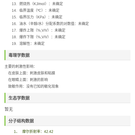
13.
燃烧热（
KJ/mol
）：未确定
14.
临界温度（
ºC
）：未确定
15.
临界压力（
KPa
）：未确定
16.
油水（辛醇
/
水）分配系数的对数值：未确定
17.
爆炸上限（
%,V/V
）：未确定
18.
爆炸下限（
%,V/V
）：未确定
19.
溶解性：未确定
毒理学数据
主要的刺激性影响：
在皮肤上面：刺激皮肤和粘膜
在眼睛上面：刺激的影响
致敏作用：没有已知的敏化现象
生态学数据
暂无
分子结构数据
1
、
摩尔折射率：
42.42