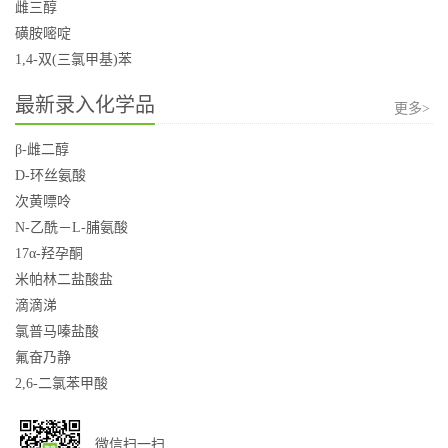
雌三醇
磺胺嘧啶
1,4-双(三氯甲基)苯
最新录入化学品
更多>
β-雌二醇
D-环丝氨酸
次黄嘌呤
N-乙酰－L-脯氨酸
17α-羟孕酮
米帕林二盐酸盐
滴滴涕
氯普马嗪盐酸
氟奋乃静
2,6-二氯苯甲酸
微信扫一扫