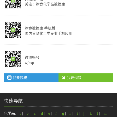
关注：物竞化学品数据库
物竟数据库 手机版
国内首款化工类专业手机应用
微博账号
wjhxp
我要投稿
我要纠错
快速导航
化学品:
a
|
b
|
c
|
d
|
e
|
f
|
g
|
h
|
i
|
j
|
k
|
l
|
m
|