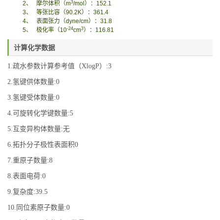
3
2
、
摩尔体积
（
m
/mol
）
：
152.1
3
、
等张比容（
90.2K
）：
361.4
4
、
表面张力
（
dyne/cm
）
：
31.8
-24
3
5
、
极化率
（
10
cm
）
：
116.81
计算化学数据
1.疏水参数计算参考值（XlogP）:3
2.氢键供体数量:0
3.氢键受体数量:0
4.可旋转化学键数量:5
5.互变异构体数量:无
6.拓扑分子极性表面积0
7.重原子数量:8
8.表面电荷:0
9.复杂度:39.5
10.同位素原子数量:0