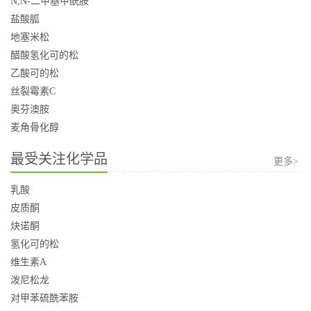
N,N-二甲基甲酰胺
盐酸胍
地塞米松
醋酸氢化可的松
乙酸可的松
丝裂霉素C
奥芬澳胺
麦角骨化醇
最受关注化学品
更多>
乳酸
皮质酮
炔诺酮
氢化可的松
维生素A
泼尼松龙
对甲苯硫酰苯胺