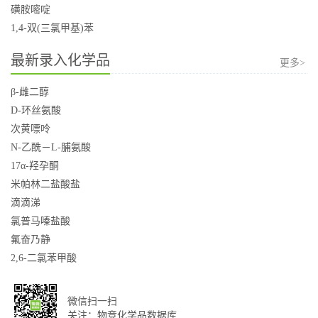
磺胺嘧啶
1,4-双(三氯甲基)苯
最新录入化学品
更多>
β-雌二醇
D-环丝氨酸
次黄嘌呤
N-乙酰－L-脯氨酸
17α-羟孕酮
米帕林二盐酸盐
滴滴涕
氯普马嗪盐酸
氟奋乃静
2,6-二氯苯甲酸
微信扫一扫
关注：物竞化学品数据库