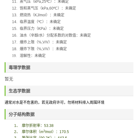
11.
蒸气压（
kPa,25ºC
）：
未确定
12.
饱和蒸气压（
kPa,60ºC
）：未确定
13.
燃烧热（
KJ/mol
）：未确定
14.
临界温度（
ºC
）：未确定
15.
临界压力（
KPa
）：未确定
16.
油水（辛醇
/
水）分配系数的对数值：未确定
17.
爆炸上限（
%,V/V
）：未确定
18.
爆炸下限（
%,V/V
）：未确定
19.
溶解性：
未确定
毒理学数据
暂无
生态学数据
通常对水是不危害的，若无政府许可，勿将材料排入周围环境
分子结构数据
1
、
摩尔折射率：
53.38
3
2
、
摩尔体积
（
m
/mol
）
：
170.5