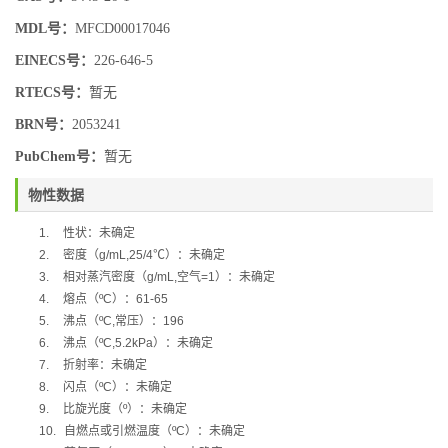
MDL号：
MFCD00017046
EINECS号：
226-646-5
RTECS号：
暂无
BRN号：
2053241
PubChem号：
暂无
物性数据
1.
性状：
未确定
2.
密度（
g/mL,25/4
℃
）：
未确定
3.
相对蒸汽密度（
g/mL,
空气
=1
）：
未确定
4.
熔点（
ºC
）：
61-65
5.
沸点（
ºC,
常压）：
196
6.
沸点（
ºC,5.2kPa
）：
未确定
7.
折射率：
未确定
8.
闪点（
ºC
）：
未确定
9.
比旋光度（
º
）：未确定
10.
自燃点或引燃温度（
ºC
）：未确定