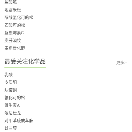
盐酸胍
地塞米松
醋酸氢化可的松
乙酸可的松
丝裂霉素C
奥芬澳胺
麦角骨化醇
最受关注化学品
更多>
乳酸
皮质酮
炔诺酮
氢化可的松
维生素A
泼尼松龙
对甲苯硫酰苯胺
雌三醇