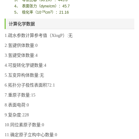
3
、
等张比容（
90.2K
）：
443.6
4
、
表面张力
（
dyne/cm
）
：
45.7
-24
3
5
、
极化率
（
10
cm
）
：
21.16
计算化学数据
1.疏水参数计算参考值（XlogP）:无
2.氢键供体数量:0
3.氢键受体数量:4
4.可旋转化学键数量:4
5.互变异构体数量:无
6.拓扑分子极性表面积72.1
7.重原子数量:15
8.表面电荷:0
9.复杂度:228
10.同位素原子数量:0
11.确定原子立构中心数量:0