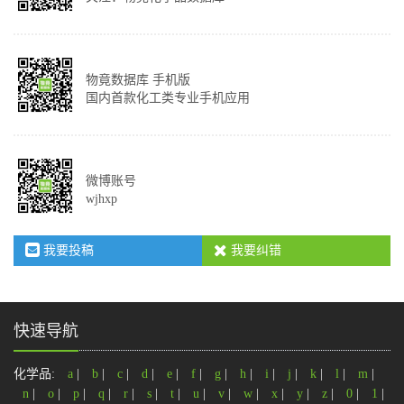
物竟数据库 手机版
国内首款化工类专业手机应用
微博账号
wjhxp
我要投稿
我要纠错
快速导航
化学品:
a
|
b
|
c
|
d
|
e
|
f
|
g
|
h
|
i
|
j
|
k
|
l
|
m
|
n
|
o
|
p
|
q
|
r
|
s
|
t
|
u
|
v
|
w
|
x
|
y
|
z
|
0
|
1
|