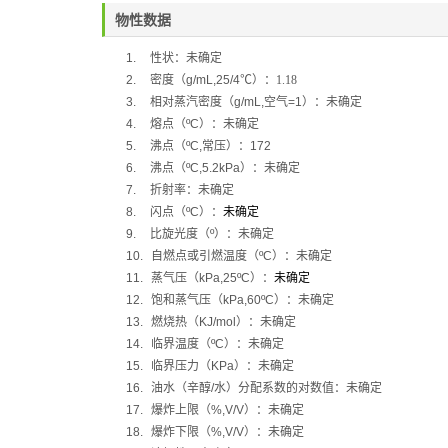
物性数据
1.
性状：
未确定
2.
密度（
g/mL,25/4
℃
）：
1.18
3.
相对蒸汽密度（
g/mL,
空气
=1
）：
未确定
4.
熔点（
ºC
）：
未确定
5.
沸点（
ºC,
常压）：
172
6.
沸点（
ºC,5.2kPa
）：未确定
7.
折射率：未确定
8.
闪点（
ºC
）：
未确定
9.
比旋光度（
º
）：未确定
10.
自燃点或引燃温度（
ºC
）：未确定
11.
蒸气压（
kPa,25ºC
）：
未确定
12.
饱和蒸气压（
kPa,60ºC
）：未确定
13.
燃烧热（
KJ/mol
）：未确定
14.
临界温度（
ºC
）：未确定
15.
临界压力（
KPa
）：未确定
16.
油水（辛醇
/
水）分配系数的对数值：未确定
17.
爆炸上限（
%,V/V
）：未确定
18.
爆炸下限（
%,V/V
）：未确定