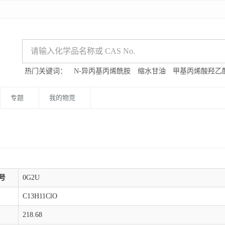
热门关键词：
N-异丙基丙烯酰胺
缩水甘油
甲基丙烯酸羟乙
专题
我的物竞
号
0G2U
C13H11ClO
218.68