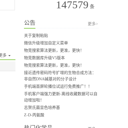
147579
条
公告
更多>
关于复制粘贴
微信升级增加自定义菜单
物竞搜索算法更新，更准，更快！
更多
物竞数据库升级V5版本
物竞搜索算法更新，更准，更快！
接近遗传密码符号扩增的生物合成方法：
非自然DNA碱基对的分子设计
手机端首屏轮播位试运行免费推广！！
手机客户端强力更新-离线收藏数据可以自
动增加啦！
志贺氏菌显色培养基
Z-D-丙氨酸
热门化学品