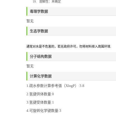
19.
溶解性：
未确定
毒理学数据
暂无
生态学数据
通常对水是不危害的，若无政府许可，勿将材料排入周围环境
.
分子结构数据
暂无
计算化学数据
1.疏水参数计算参考值（XlogP）:3.8
2.氢键供体数量:0
3.氢键受体数量:1
4.可旋转化学键数量:3