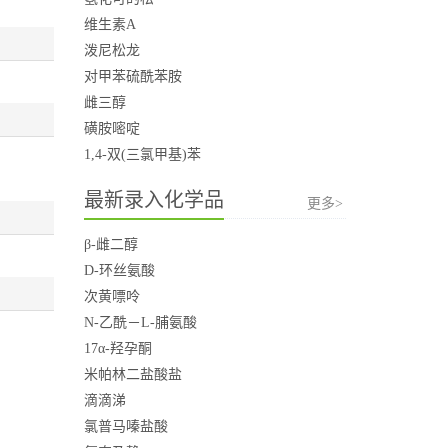
维生素A
泼尼松龙
对甲苯硫酰苯胺
雌三醇
磺胺嘧啶
1,4-双(三氯甲基)苯
最新录入化学品
更多>
β-雌二醇
D-环丝氨酸
次黄嘌呤
N-乙酰－L-脯氨酸
17α-羟孕酮
米帕林二盐酸盐
滴滴涕
氯普马嗪盐酸