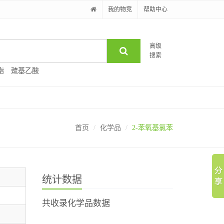
我的物竞
帮助中心
高级
搜索
酯
巯基乙酸
首页
化学品
2-苯氧基氯苯
统计数据
共收录化学品数据