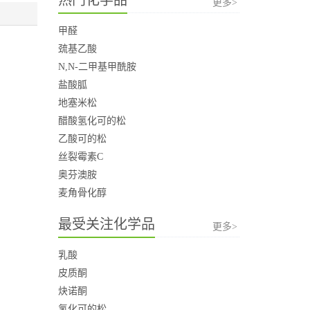
更多>
甲醛
巯基乙酸
N,N-二甲基甲酰胺
盐酸胍
地塞米松
醋酸氢化可的松
乙酸可的松
丝裂霉素C
奥芬澳胺
麦角骨化醇
最受关注化学品
更多>
乳酸
皮质酮
炔诺酮
氢化可的松