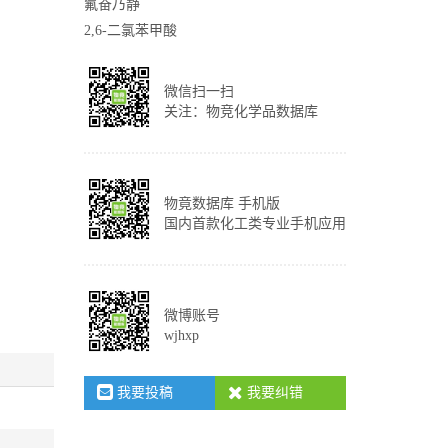
氟奋乃静
2,6-二氯苯甲酸
微信扫一扫
关注：物竞化学品数据库
物竟数据库 手机版
国内首款化工类专业手机应用
微博账号
wjhxp
我要投稿
我要纠错