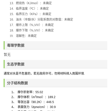
13.
燃烧热（
KJ/mol
）：未确定
14.
临界温度（
ºC
）：未确定
15.
临界压力（
KPa
）：未确定
16.
油水（辛醇
/
水）分配系数的对数值：未确定
17.
爆炸上限（
%,V/V
）：未确定
18.
爆炸下限（
%,V/V
）：未确定
19.
溶解性：
未确定
毒理学数据
暂无
生态学数据
通常对水是不危害的，若无政府许可，勿将材料排入周围环境
.
分子结构数据
1
、
摩尔折射率：
55.02
3
2
、
摩尔体积
（
m
/mol
）
：
189.2
3
、
等张比容（
90.2K
）：
446.5
4
、
表面张力
（
dyne/cm
）
：
30.9