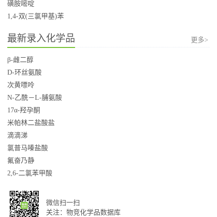
磺胺嘧啶
1,4-双(三氯甲基)苯
最新录入化学品
更多>
β-雌二醇
D-环丝氨酸
次黄嘌呤
N-乙酰－L-脯氨酸
17α-羟孕酮
米帕林二盐酸盐
滴滴涕
氯普马嗪盐酸
氟奋乃静
2,6-二氯苯甲酸
微信扫一扫
关注：物竞化学品数据库