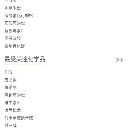
盐酸胍
地塞米松
醋酸氢化可的松
乙酸可的松
丝裂霉素C
奥芬澳胺
麦角骨化醇
最受关注化学品
更多>
乳酸
皮质酮
炔诺酮
氢化可的松
维生素A
泼尼松龙
对甲苯硫酰苯胺
雌三醇