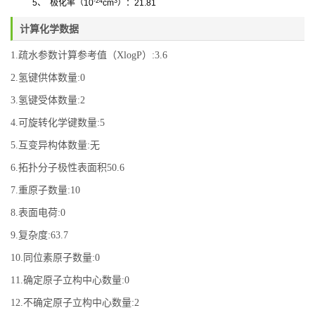
-24
3
5
、
极化率
（
10
cm
）
：
21.81
计算化学数据
1.疏水参数计算参考值（XlogP）:3.6
2.氢键供体数量:0
3.氢键受体数量:2
4.可旋转化学键数量:5
5.互变异构体数量:无
6.拓扑分子极性表面积50.6
7.重原子数量:10
8.表面电荷:0
9.复杂度:63.7
10.同位素原子数量:0
11.确定原子立构中心数量:0
12.不确定原子立构中心数量:2