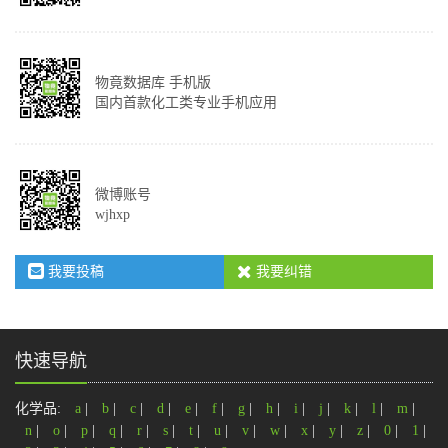
物竟数据库 手机版
国内首款化工类专业手机应用
微博账号
wjhxp
我要投稿
我要纠错
快速导航
化学品:
a
|
b
|
c
|
d
|
e
|
f
|
g
|
h
|
i
|
j
|
k
|
l
|
m
|
n
|
o
|
p
|
q
|
r
|
s
|
t
|
u
|
v
|
w
|
x
|
y
|
z
|
0
|
1
|