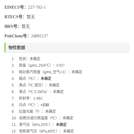
EINECS号：
227-702-1
RTECS号：
暂无
BRN号：
暂无
PubChem号：
24892137
物性数据
1.
性状：
未确定
2.
密度（
g/mL,25/4
℃
）：
0.957
3.
相对蒸汽密度（
g/mL,
空气
=1
）：
未确定
4.
熔点（
ºC
）：
未确定
5.
沸点（
ºC,
常压）：未确定
6.
沸点（
ºC,5.2kPa
）：未确定
7.
折射率：
1.492
8.
闪点（
ºC
）：
>230
9.
比旋光度（
º
）：未确定
10.
自燃点或引燃温度（
ºC
）：未确定
11.
蒸气压（
kPa,25ºC
）：
未确定
12.
饱和蒸气压（
kPa,60ºC
）：未确定