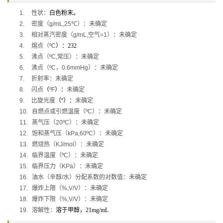
1.
性状：
白色粉末。
2.
密度（
g/mL,
25
℃
）：未确定
3.
相对蒸汽密度（
g/mL,
空气
=1
）：未确定
4.
熔点（
ºC
）：
232
5.
沸点（
ºC,
常压）：未确定
6.
沸点（
ºC
，
0.6mmHg
）：未确定
7.
折射率：未确定
8.
闪点
（
ºF
）：
未确定
9.
比旋光度
（
º
）：
未确定
10.
自燃点或引燃温度（
ºC
）：未确定
11.
蒸气压（
20ºC
）：未确定
12.
饱和蒸气压（
kPa,60ºC
）：未确定
13.
燃烧热（
KJ/mol
）：未确定
14.
临界温度（
ºC
）：未确定
15.
临界压力（
KPa
）：未确定
16.
油水（辛醇
/
水）分配系数的对数值：未确定
17.
爆炸上限（
%,V/V
）：未确定
18.
爆炸下限（
%,V/V
）：未确定
19.
溶解性：
溶于甲醇，
21mg/mL