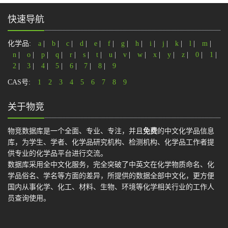
快速导航
化学品:
a
|
b
|
c
|
d
|
e
|
f
|
g
|
h
|
i
|
j
|
k
|
l
|
m
|
n
|
o
|
p
|
q
|
r
|
s
|
t
|
u
|
v
|
w
|
x
|
y
|
z
|
0
|
1
|
2
|
3
|
4
|
5
|
6
|
7
|
8
|
9
CAS号:
1
2
3
4
5
6
7
8
9
关于物竞
物竞数据库是一个全面、专业、专注，并且
免费
的中文化学品信息
库，为学生、学者、化学品研究机构、检测机构、化学品工作者提
供专业的化学品平台进行交流。
数据库采用全中文化服务，完全突破了中英文在化学物质命名、化
学品俗名、学名等方面的差异，所提供的数据全部中文化，更方便
国内从事化学、化工、材料、生物、环境等化学相关行业的工作人
员查询使用。