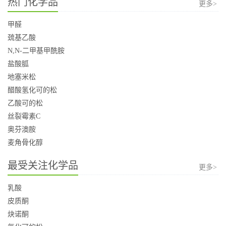
热门化学品
更多>
甲醛
巯基乙酸
N,N-二甲基甲酰胺
盐酸胍
地塞米松
醋酸氢化可的松
乙酸可的松
丝裂霉素C
奥芬澳胺
麦角骨化醇
最受关注化学品
更多>
乳酸
皮质酮
炔诺酮