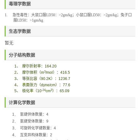
毒理学数据
1.
急性毒性：大鼠口服
LD50
：
>
2gm
/kg
；小鼠口服
LD50
：
>
2gm
/kg
；兔子口
服
LD50
：
>
1gm
/kg
生态学数据
暂无
分子结构数据
1
、
摩尔折射率：
164.20
3
2
、
摩尔体积
（
m
/mol
）
：
416.5
3
、
等张比容（
90.2K
）：
1236.7
4
、
表面张力
（
dyne/cm
）
：
77.6
-24
3
5
、
极化率
（
10
cm
）
：
65.09
计算化学数据
1、
氢键供体数量：
4
2、
氢键受体数量：
9
3、
可旋转化学键数量：
4
4、
互变异构体数量：
2