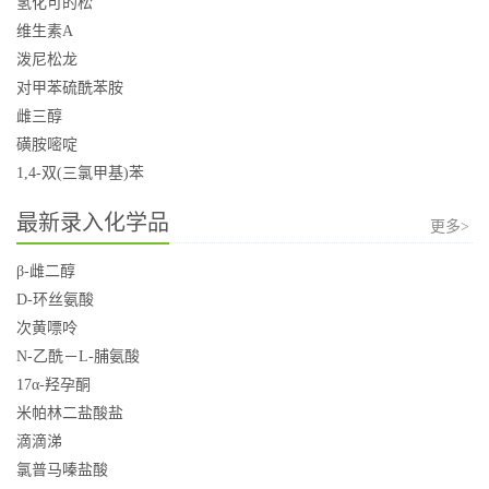
氢化可的松
维生素A
泼尼松龙
对甲苯硫酰苯胺
雌三醇
磺胺嘧啶
1,4-双(三氯甲基)苯
最新录入化学品
更多>
β-雌二醇
D-环丝氨酸
次黄嘌呤
N-乙酰－L-脯氨酸
17α-羟孕酮
米帕林二盐酸盐
滴滴涕
氯普马嗪盐酸