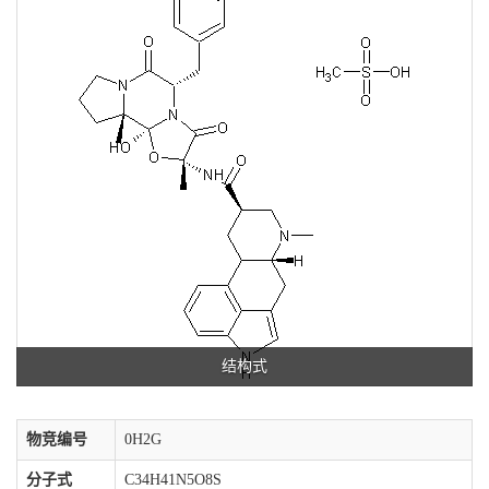
结构式
物竞编号
0H2G
分子式
C34H41N5O8S