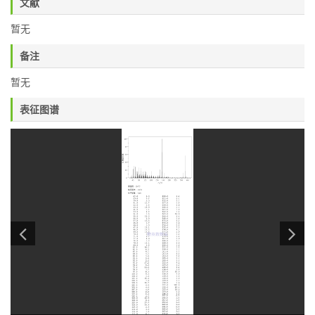
文献
暂无
备注
暂无
表征图谱