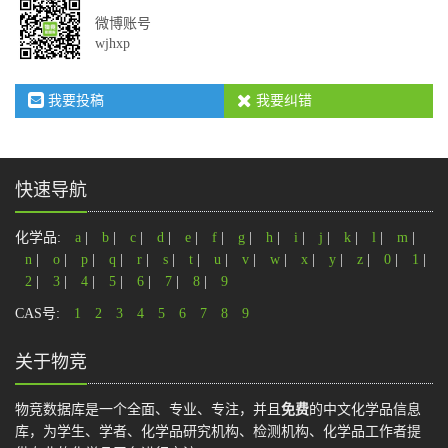
微博账号
wjhxp
我要投稿
我要纠错
快速导航
化学品:
a
|
b
|
c
|
d
|
e
|
f
|
g
|
h
|
i
|
j
|
k
|
l
|
m
|
n
|
o
|
p
|
q
|
r
|
s
|
t
|
u
|
v
|
w
|
x
|
y
|
z
|
0
|
1
|
2
|
3
|
4
|
5
|
6
|
7
|
8
|
9
CAS号:
1
2
3
4
5
6
7
8
9
关于物竞
物竞数据库是一个全面、专业、专注，并且
免费
的中文化学品信息
库，为学生、学者、化学品研究机构、检测机构、化学品工作者提