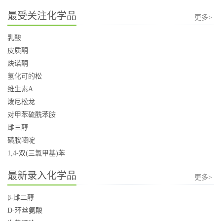
最受关注化学品
更多>
乳酸
皮质酮
炔诺酮
氢化可的松
维生素A
泼尼松龙
对甲苯硫酰苯胺
雌三醇
磺胺嘧啶
1,4-双(三氯甲基)苯
最新录入化学品
更多>
β-雌二醇
D-环丝氨酸