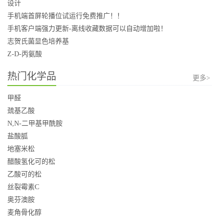
设计
手机端首屏轮播位试运行免费推广！！
手机客户端强力更新-离线收藏数据可以自动增加啦！
志贺氏菌显色培养基
Z-D-丙氨酸
热门化学品
更多>
甲醛
巯基乙酸
N,N-二甲基甲酰胺
盐酸胍
地塞米松
醋酸氢化可的松
乙酸可的松
丝裂霉素C
奥芬澳胺
麦角骨化醇