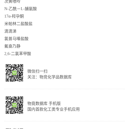
次黄嘌呤
N-乙酰－L-脯氨酸
17α-羟孕酮
米帕林二盐酸盐
滴滴涕
氯普马嗪盐酸
氟奋乃静
2,6-二氯苯甲酸
微信扫一扫
关注：物竞化学品数据库
物竟数据库 手机版
国内首款化工类专业手机应用