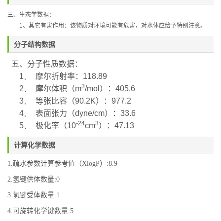
三、生态学数据：
1
、其它有害作用：该物质对环境可能有危害，对水体应给予特别注意。
分子结构数据
五、分子性质数据：
1、
摩尔折射率：
118.89
3
2、
摩尔体积（
m
/mol
）：
405.6
3、
等张比容（
90.2K
）：
977.2
4、
表面张力（
dyne/cm
）：
33.6
-24
3
5、
极化率
（
10
cm
）：
47.13
计算化学数据
1.疏水参数计算参考值（XlogP）:8.9
2.氢键供体数量:0
3.氢键受体数量:1
4.可旋转化学键数量:5