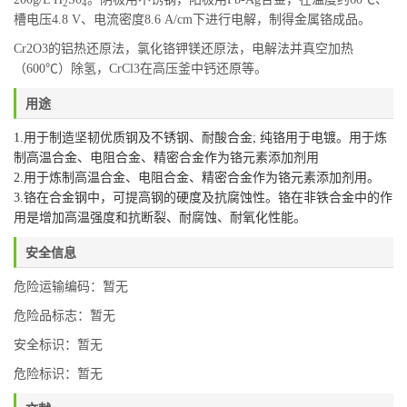
2
4
槽电压4.8 V、电流密度8.6 A/cm下进行电解，制得金属铬成品。
Cr2O3的铝热还原法，氯化铬钾镁还原法，电解法并真空加热
（600℃）除氢，CrCl3在高压釜中钙还原等。
用途
1.用于制造坚韧优质钢及不锈钢、耐酸合金; 纯铬用于电镀。用于炼
制高温合金、电阻合金、精密合金作为铬元素添加剂用
2.用于炼制高温合金、电阻合金、精密合金作为铬元素添加剂用。
3.铬在合金钢中，可提高钢的硬度及抗腐蚀性。铬在非铁合金中的作
用是增加高温强度和抗断裂、耐腐蚀、耐氧化性能。
安全信息
危险运输编码：暂无
危险品标志：暂无
安全标识：暂无
危险标识：暂无