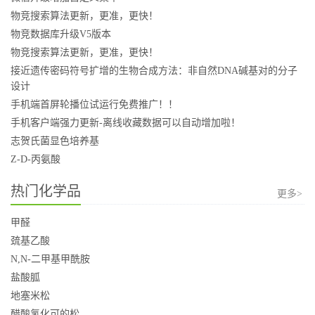
物竞搜索算法更新，更准，更快！
物竞数据库升级V5版本
物竞搜索算法更新，更准，更快！
接近遗传密码符号扩增的生物合成方法：非自然DNA碱基对的分子
设计
手机端首屏轮播位试运行免费推广！！
手机客户端强力更新-离线收藏数据可以自动增加啦！
志贺氏菌显色培养基
Z-D-丙氨酸
热门化学品
更多>
甲醛
巯基乙酸
N,N-二甲基甲酰胺
盐酸胍
地塞米松
醋酸氢化可的松