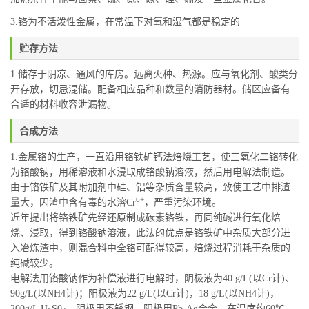
铬为不活泼性金属，在常温下对氧和湿气都是稳定的
3.
贮存方法
1.储存于阴凉、通风的库房。远离火种、热源。应与氧化剂、酸类分
开存放，切忌混储。配备相应品种和数量的消防器材。储区应备有
合适的材料收容泄漏物。
合成方法
1.金属铬的生产，一直沿用铬铁矿钙法焙烧工艺，使三氧化二铬转化
为铬酸钠，用稀溶液和水浸取成铬酸钠溶液，然后用电解法制造。
由于铬铁矿及其附加剂中硅、铝等杂质含量较高，致使工艺中排渣
6+
量大，因渣中含有毒的水溶Cr
，严重污染环境。
近年提出将铬铁矿先经还原制成碳素铬铁，再同纯碱进行氧化焙
烧、浸取，得到铬酸钠溶液，此法的优点是铬铁矿中杂质大部分进
入冶炼渣中，则混合料中全铬可配得较高，焙烧过程消耗于杂质的
纯碱较少。
电解法用铬酸钠作为补偿液进行电解时，阴极液为40 g/L(以Cr计)、
90g/L(以NH4计)；阳极液为22 g/L(以Cr计)，18 g/L(以NH4计)，
200g/L H
S0
。阴极用不锈钢，阳极用Pb-Ag合金，在温度约60℃、