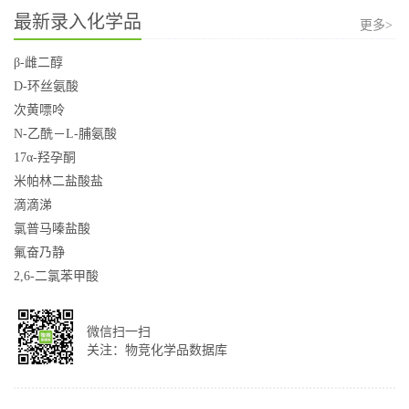
最新录入化学品
更多>
β-雌二醇
D-环丝氨酸
次黄嘌呤
N-乙酰－L-脯氨酸
17α-羟孕酮
米帕林二盐酸盐
滴滴涕
氯普马嗪盐酸
氟奋乃静
2,6-二氯苯甲酸
微信扫一扫
关注：物竞化学品数据库