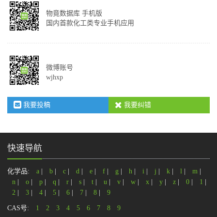
物竟数据库 手机版
国内首款化工类专业手机应用
微博账号
wjhxp
我要投稿
我要纠错
快速导航
化学品:
a
|
b
|
c
|
d
|
e
|
f
|
g
|
h
|
i
|
j
|
k
|
l
|
m
|
n
|
o
|
p
|
q
|
r
|
s
|
t
|
u
|
v
|
w
|
x
|
y
|
z
|
0
|
1
|
2
|
3
|
4
|
5
|
6
|
7
|
8
|
9
CAS号:
1
2
3
4
5
6
7
8
9