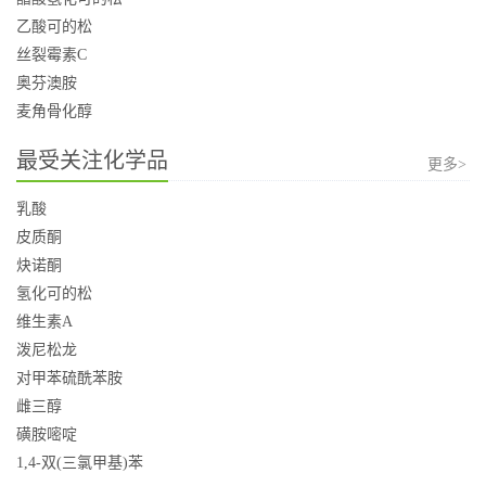
乙酸可的松
丝裂霉素C
奥芬澳胺
麦角骨化醇
最受关注化学品
更多>
乳酸
皮质酮
炔诺酮
氢化可的松
维生素A
泼尼松龙
对甲苯硫酰苯胺
雌三醇
磺胺嘧啶
1,4-双(三氯甲基)苯