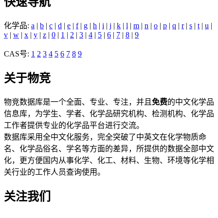
快速导航
化学品:
a
|
b
|
c
|
d
|
e
|
f
|
g
|
h
|
i
|
j
|
k
|
l
|
m
|
n
|
o
|
p
|
q
|
r
|
s
|
t
|
u
|
v
|
w
|
x
|
y
|
z
|
0
|
1
|
2
|
3
|
4
|
5
|
6
|
7
|
8
|
9
CAS号:
1
2
3
4
5
6
7
8
9
关于物竞
物竞数据库是一个全面、专业、专注，并且
免费
的中文化学品
信息库，为学生、学者、化学品研究机构、检测机构、化学品
工作者提供专业的化学品平台进行交流。
数据库采用全中文化服务，完全突破了中英文在化学物质命
名、化学品俗名、学名等方面的差异，所提供的数据全部中文
化，更方便国内从事化学、化工、材料、生物、环境等化学相
关行业的工作人员查询使用。
关注我们