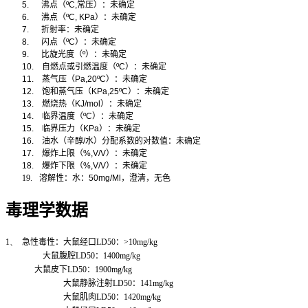
5.
沸点（
ºC,
常压）：未确定
6.
沸点（
ºC, KPa
）：未确定
7.
折射率：未确定
8.
闪点（
ºC
）：未确定
9.
比旋光度（
º
）：未确定
10.
自燃点或引燃温度（
ºC
）：未确定
11.
蒸气压（
Pa,20ºC
）：未确定
12.
饱和蒸气压（
KPa,25ºC
）：未确定
13.
燃烧热（
KJ/mol
）：未确定
14.
临界温度（
ºC
）：未确定
15.
临界压力（
KPa
）：未确定
16.
油水（辛醇
/
水）分配系数的对数值：未确定
17.
爆炸上限（
%,V/V
）：未确定
18.
爆炸下限（
%,V/V
）：未确定
19.
溶解性：水：
50mg/Ml
，澄清，无色
毒理学数据
1、
急性毒性：大鼠经口
LD50
：
>10mg/kg
大鼠腹腔
LD50
：
1400mg/kg
大鼠皮下
LD50
：
1900mg/kg
大鼠静脉注射
LD50
：
141mg/kg
大鼠肌肉
LD50
：
1420mg/kg