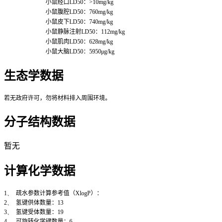
小鼠经口
LD50
：
>10mg/kg
小鼠腹腔
LD50
：
760mg/kg
小鼠皮下
LD50
：
740mg/kg
小鼠静脉注射
LD50
：
112mg/kg
小鼠肌肉
LD50
：
628mg/kg
小鼠大脑
LD50
：
5950
μ
g/kg
生态学数据
若无政府许可，勿将材料排入周围环境。
分子结构数据
暂无
计算化学数据
1、
疏水参数计算参考值（
XlogP
）：
2、
氢键供体数量：
13
3、
氢键受体数量：
19
4、
可旋转化学键数量：
6