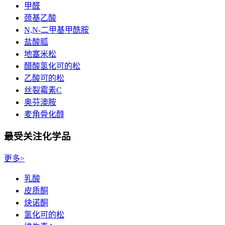
甲醛
巯基乙酸
N,N-二甲基甲酰胺
盐酸胍
地塞米松
醋酸氢化可的松
乙酸可的松
丝裂霉素C
奥芬澳胺
麦角骨化醇
最受关注化学品
更多>
乳酸
皮质酮
炔诺酮
氢化可的松