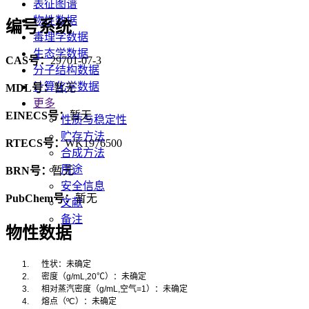
表征图谱
物性数据
编号系统
毒理学数据
生态学数据
CAS号：
29701-07-3
分子结构数据
计算化学数据
MDL号：
暂无
更多
EINECS号：
暂无
性质与稳定性
贮存方法
RTECS号：
WK1976500
合成方法
用途
BRN号：
暂无
安全信息
PubChem号：
暂无
文献
备注
物性数据
1.
性状：未确定
2.
密度（
g/mL,20
℃
）：未确定
3.
相对蒸汽密度（
g/mL,
空气
=1
）：未确定
4.
熔点（
ºC
）：未确定