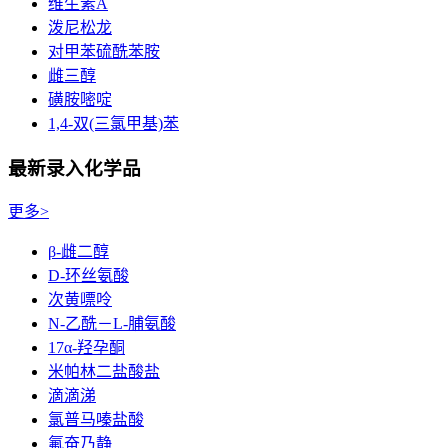
维生素A
泼尼松龙
对甲苯硫酰苯胺
雌三醇
磺胺嘧啶
1,4-双(三氯甲基)苯
最新录入化学品
更多>
β-雌二醇
D-环丝氨酸
次黄嘌呤
N-乙酰－L-脯氨酸
17α-羟孕酮
米帕林二盐酸盐
滴滴涕
氯普马嗪盐酸
氟奋乃静