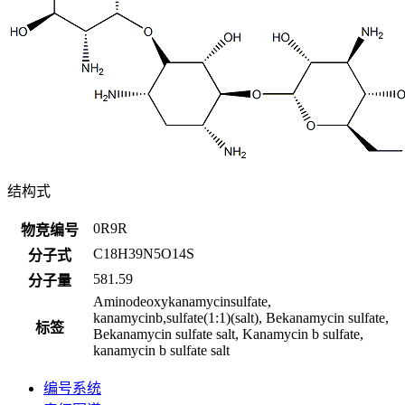
结构式
0R9R
物竞编号
C18H39N5O14S
分子式
581.59
分子量
Aminodeoxykanamycinsulfate,
kanamycinb,sulfate(1:1)(salt), Bekanamycin sulfate,
标签
Bekanamycin sulfate salt, Kanamycin b sulfate,
kanamycin b sulfate salt
编号系统