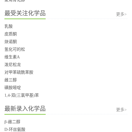
最受关注化学品
更多>
乳酸
皮质酮
炔诺酮
氢化可的松
维生素A
泼尼松龙
对甲苯硫酰苯胺
雌三醇
磺胺嘧啶
1,4-双(三氯甲基)苯
最新录入化学品
更多>
β-雌二醇
D-环丝氨酸