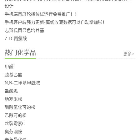
设计
手机端首屏轮播位试运行免费推广！！
手机客户端强力更新-离线收藏数据可以自动增加啦！
志贺氏菌显色培养基
Z-D-丙氨酸
热门化学品
更多>
甲醛
巯基乙酸
N,N-二甲基甲酰胺
盐酸胍
地塞米松
醋酸氢化可的松
乙酸可的松
丝裂霉素C
奥芬澳胺
麦角骨化醇