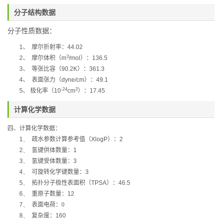
分子结构数据
分子性质数据：
1
、
摩尔折射率：
44.02
3
2
、
摩尔体积（
m
/mol
）：
136.5
3
、
等张比容（
90.2K
）：
361.3
4
、
表面张力（
dyne/cm
）：
49.1
-24
3
5
、
极化率（
10
cm
）：
17.45
计算化学数据
四、计算化学数据：
1、
疏水参数计算参考值（
XlogP
）：
2
2、
氢键供体数量：
1
3、
氢键受体数量：
3
4、
可旋转化学键数量：
3
5、
拓扑分子极性表面积（
TPSA
）：
46.5
6、
重原子数量：
12
7、
表面电荷：0
8、
复杂度：
160