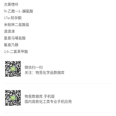
次黄嘌呤
N-乙酰－L-脯氨酸
17α-羟孕酮
米帕林二盐酸盐
滴滴涕
氯普马嗪盐酸
氟奋乃静
2,6-二氯苯甲酸
微信扫一扫
关注：物竞化学品数据库
物竟数据库 手机版
国内首款化工类专业手机应用