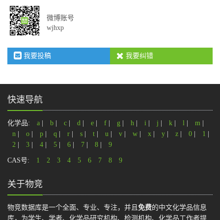
微博账号
wjhxp
我要投稿
我要纠错
快速导航
化学品:
a
|
b
|
c
|
d
|
e
|
f
|
g
|
h
|
i
|
j
|
k
|
l
|
m
|
n
|
o
|
p
|
q
|
r
|
s
|
t
|
u
|
v
|
w
|
x
|
y
|
z
|
0
|
1
|
2
|
3
|
4
|
5
|
6
|
7
|
8
|
9
CAS号:
1
2
3
4
5
6
7
8
9
关于物竞
物竞数据库是一个全面、专业、专注，并且
免费
的中文化学品信息
库，为学生、学者、化学品研究机构、检测机构、化学品工作者提