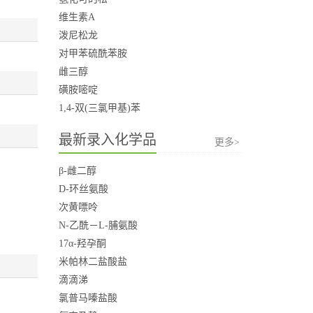
维生素A
泼尼松龙
对甲苯硫酰苯胺
雌三醇
磺胺嘧啶
1,4-双(三氯甲基)苯
最新录入化学品
更多>
β-雌二醇
D-环丝氨酸
次黄嘌呤
N-乙酰－L-脯氨酸
17α-羟孕酮
米帕林二盐酸盐
滴滴涕
氯普马嗪盐酸