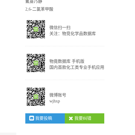
氟奋乃静
2,6-二氯苯甲酸
微信扫一扫
关注：物竞化学品数据库
物竟数据库 手机版
国内首款化工类专业手机应用
微博账号
wjhxp
我要投稿
我要纠错