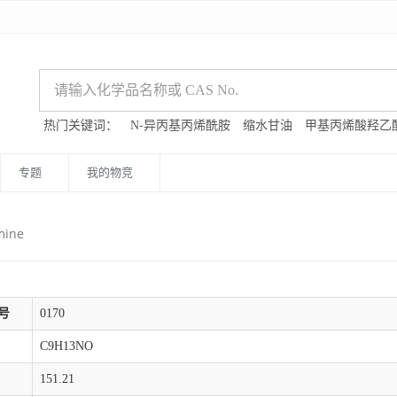
热门关键词：
N-异丙基丙烯酰胺
缩水甘油
甲基丙烯酸羟乙
专题
我的物竞
mine
号
0170
C9H13NO
151.21