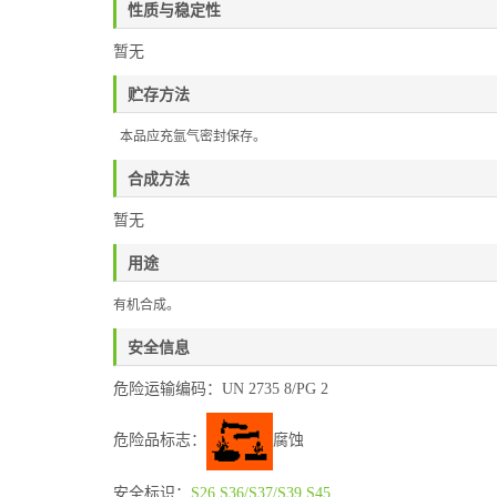
性质与稳定性
暂无
贮存方法
本品应充氩气密封保存。
合成方法
暂无
用途
有机合成。
安全信息
危险运输编码：UN 2735 8/PG 2
危险品标志：
腐蚀
安全标识：
S26
S36/S37/S39
S45