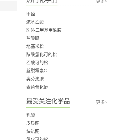
更多>
甲醛
巯基乙酸
N,N-二甲基甲酰胺
盐酸胍
地塞米松
醋酸氢化可的松
乙酸可的松
丝裂霉素C
奥芬澳胺
麦角骨化醇
最受关注化学品
更多>
乳酸
皮质酮
炔诺酮
氢化可的松