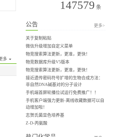
147579
条
公告
更多>
关于复制粘贴
微信升级增加自定义菜单
物竞搜索算法更新，更准，更快！
更多
物竞数据库升级V5版本
物竞搜索算法更新，更准，更快！
接近遗传密码符号扩增的生物合成方法：
非自然DNA碱基对的分子设计
手机端首屏轮播位试运行免费推广！！
手机客户端强力更新-离线收藏数据可以自
动增加啦！
志贺氏菌显色培养基
Z-D-丙氨酸
热门化学品