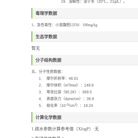
19.
溶解性：
溶于水（
20
℃
，
21g/L
）。
毒理学数据
1
、急性毒性：小鼠腹腔
LD50
：
100mg/kg
生态学数据
暂无
分子结构数据
五、分子性质数据：
1、
摩尔折射率：
46.01
3
2、
摩尔体积（
m
/mol
）：
149.9
3、
等张比容（
90.2K
）：
369.5
4、
表面张力（
dyne/cm
）：
36.9
-24
3
5、
极化率
（
10
cm
）：
18.24
计算化学数据
1.疏水参数计算参考值（XlogP）:无