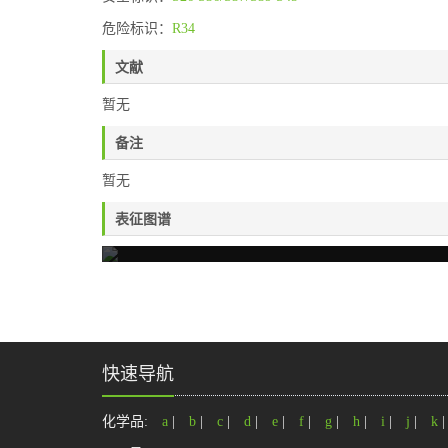
危险标识：
R34
文献
暂无
备注
暂无
表征图谱
快速导航
化学品:
a
|
b
|
c
|
d
|
e
|
f
|
g
|
h
|
i
|
j
|
k