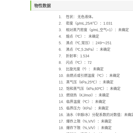
物性数据
1.
性状：
无色液体。
2.
密度（
g/mL,25/4
℃
）：
1.031
3.
相对蒸汽密度（
g/mL,
空气
=1
）：未确定
4.
熔点（
ºC
）：
未确定
5.
沸点（
ºC,
常压）：
249
～
251
6.
沸点（
ºC,5.2kPa
）：未确定
7.
折射率：
1.534
8.
闪点（
ºC
）：
72
9.
比旋光度（
º
）：
未确定
10.
自燃点或引燃温度（
ºC
）：未确定
11.
蒸气压（
kPa,25ºC
）：未确定
12.
饱和蒸气压（
kPa,60ºC
）：未确定
13.
燃烧热（
KJ/mol
）：未确定
14.
临界温度（
ºC
）：未确定
15.
临界压力（
KPa
）：未确定
16.
油水（辛醇
/
水）分配系数的对数值：未确
17.
爆炸上限（
%,V/V
）：未确定
18.
爆炸下限（
%,V/V
）：未确定