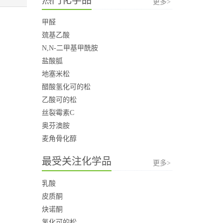
更多>
甲醛
巯基乙酸
N,N-二甲基甲酰胺
盐酸胍
地塞米松
醋酸氢化可的松
乙酸可的松
丝裂霉素C
奥芬澳胺
麦角骨化醇
最受关注化学品
更多>
乳酸
皮质酮
炔诺酮
氢化可的松