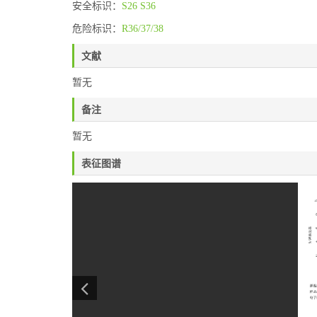
安全标识：
S26
S36
危险标识：
R36/37/38
文献
暂无
备注
暂无
表征图谱