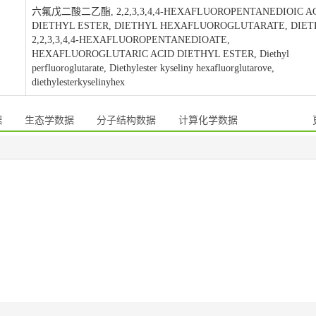
六氟戊二酸二乙酯, 2,2,3,3,4,4-HEXAFLUOROPENTANEDIOIC A
DIETHYL ESTER, DIETHYL HEXAFLUOROGLUTARATE, DIE
2,2,3,3,4,4-HEXAFLUOROPENTANEDIOATE,
HEXAFLUOROGLUTARIC ACID DIETHYL ESTER, Diethyl
perfluoroglutarate, Diethylester kyseliny hexafluorglutarove,
diethylesterkyselinyhex
据
生态学数据
分子结构数据
计算化学数据