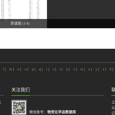
质谱图 (1/4)
|
l
|
m
|
n
|
o
|
p
|
q
|
r
|
s
|
t
|
u
|
v
|
w
|
x
|
y
|
z
|
0
|
关注我们
化
上
公
微信账号：
物竞化学品数据库
订