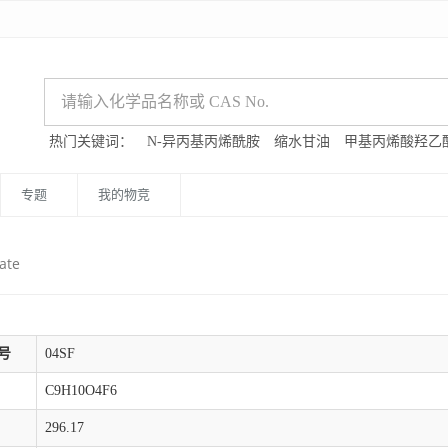
热门关键词：
N-异丙基丙烯酰胺
缩水甘油
甲基丙烯酸羟乙
专题
我的物竞
ate
号
04SF
C9H10O4F6
296.17