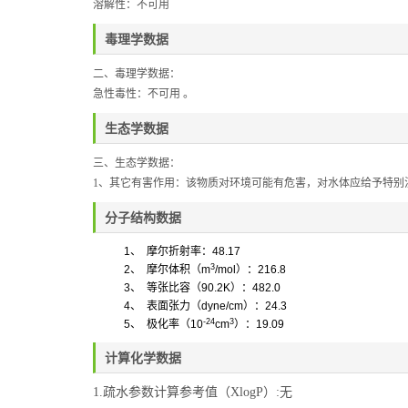
溶解性：
不可用
毒理学数据
二、毒理学数据：
急性毒性：
不可用
。
生态学数据
三、
生态学数据：
1、
其它有害作用：该物质对环境可能有危害，对水体应给予特别
分子结构数据
1
、
摩尔折射率：
48.17
3
2
、
摩尔体积
（
m
/mol
）
：
216.8
3
、
等张比容（
90.2K
）：
482.0
4
、
表面张力
（
dyne/cm
）
：
24.3
-24
3
5
、
极化率
（
10
cm
）
：
19.09
计算化学数据
1.疏水参数计算参考值（XlogP）:无