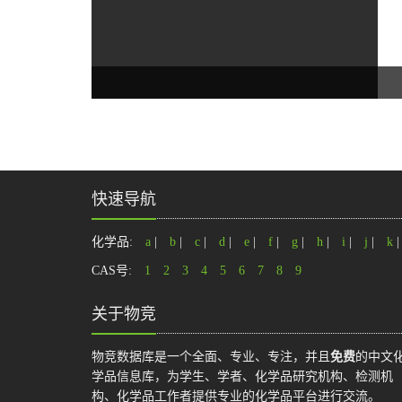
快速导航
化学品:
a
|
b
|
c
|
d
|
e
|
f
|
g
|
h
|
i
|
j
|
k
CAS号:
1
2
3
4
5
6
7
8
9
关于物竞
物竞数据库是一个全面、专业、专注，并且
免费
的中文
学品信息库，为学生、学者、化学品研究机构、检测机
构、化学品工作者提供专业的化学品平台进行交流。