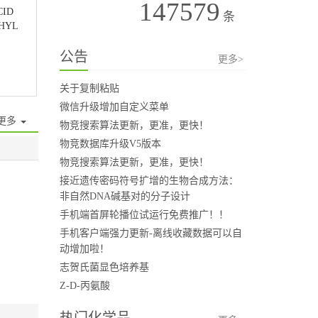
147579
CID
条
THYL
公告
更多>
关于复制粘贴
微信升级增加自定义菜单
更多
物竞搜索算法更新，更准，更快！
物竞数据库升级V5版本
物竞搜索算法更新，更准，更快！
接近遗传密码符号扩增的生物合成方法：
非自然DNA碱基对的分子设计
手机端首屏轮播位试运行免费推广！！
手机客户端强力更新-离线收藏数据可以自
动增加啦！
志贺氏菌显色培养基
Z-D-丙氨酸
热门化学品