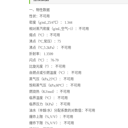
一、物性数据
性状：
不可用
密度（g/mL,25/4
℃
）：
1.344
相对蒸汽密度（g/mL,空气=1）
：
不可用
熔点（ºC）：
不可用
沸点（ºC,常压）：
75
沸点（ºC,5.2kPa）：
不可用
折射率：
1.3599
闪点（ºC）：
76-79
比旋光度（º）：
不可用
自燃点或引燃温度（ºC）：
不可用
蒸气压（kPa,25ºC）：
不可用
饱和蒸气压（kPa,60ºC）：
不可用
燃烧热（KJ/mol）：
不可用
临界温度（ºC）：
不可用
临界压力（KPa）：
不可用
油水（辛醇/水）分配系数的对数值：
不可用
爆炸上限（%,V/V）：
不可用
爆炸下限（%,V/V）：
不可用