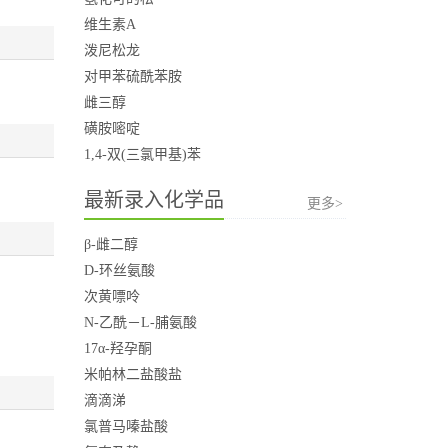
维生素A
泼尼松龙
对甲苯硫酰苯胺
雌三醇
磺胺嘧啶
1,4-双(三氯甲基)苯
最新录入化学品
更多>
β-雌二醇
D-环丝氨酸
次黄嘌呤
N-乙酰－L-脯氨酸
17α-羟孕酮
米帕林二盐酸盐
滴滴涕
氯普马嗪盐酸