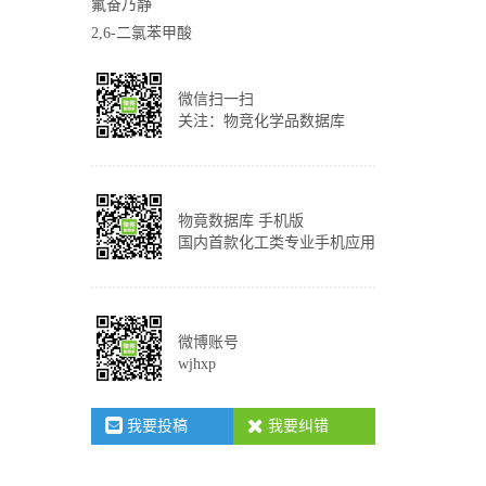
氟奋乃静
2,6-二氯苯甲酸
微信扫一扫
关注：物竞化学品数据库
物竟数据库 手机版
国内首款化工类专业手机应用
微博账号
wjhxp
我要投稿
我要纠错