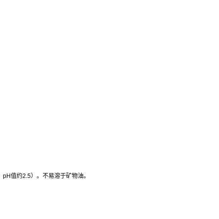
，
pH
值约
2.5
）。不易溶于矿物油。