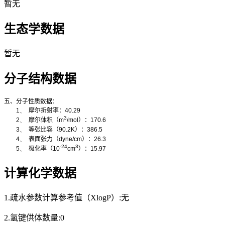
暂无
生态学数据
暂无
分子结构数据
五、分子性质数据：
1、
摩尔折射率：
40.29
3
2、
摩尔体积（
m
/mol
）：
170.6
3、
等张比容（
90.2K
）：
386.5
4、
表面张力（
dyne/cm
）：
26.3
-24
3
5、
极化率
（
10
cm
）：
15.97
计算化学数据
1.疏水参数计算参考值（XlogP）:无
2.氢键供体数量:0