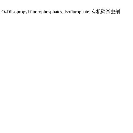
opropyl fluorophosphates, Isoflurophate, 有机磷杀虫剂