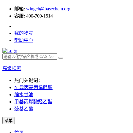
邮箱:
wingch@basechem.org
客服: 400-700-1514
我的物竞
帮助中心
高级搜索
热门关键词：
N-异丙基丙烯酰胺
缩水甘油
甲基丙烯酸羟乙酯
巯基乙酸
菜单
首页