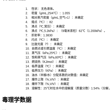
1.
性状：
无色液体。
2.
密度（
g/mL,25/4
℃
）：
1.055
3.
相对蒸汽密度（
g/mL,
空气
=1
）：未确定
4.
熔点（
ºC
）：
82
5.
沸点（
ºC,
常压）：未确定
6.
沸点（
ºC,5.2kPa
）：
（
9
毫米汞柱）
62
℃
（
1.200kPa
）。
7.
折射率：
1.3830
8.
闪点（
ºC
）：
未确定
9.
比旋光度（
º
）：
未确定
10.
自燃点或引燃温度（
ºC
）：未确定
11.
蒸气压（
kPa,25ºC
）：未确定
12.
饱和蒸气压（
kPa,60ºC
）：未确定
13.
燃烧热（
KJ/mol
）：未确定
14.
临界温度（
ºC
）：未确定
15.
临界压力（
KPa
）：未确定
16.
油水（辛醇
/
水）分配系数的对数值：未确定
17.
爆炸上限（
%,V/V
）：未确定
18.
爆炸下限（
%,V/V
）：未确定
19.
溶解性：
25
℃
时在水中的溶解度（质量分数）
1.54%
（分解
毒理学数据