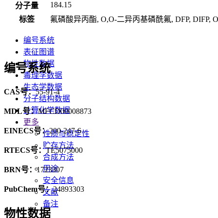
184.15
分子量
标签
氟磷酸异丙酯, O,O-二异丙基磷酰氟, DFP, DIFP, O,O-Diis
编号系统
表征图谱
物性数据
编号系统
毒理学数据
生态学数据
CAS号：
55-91-4
分子结构数据
计算化学数据
MDL号：
MFCD00008873
更多
EINECS号：
200-247-6
性质与稳定性
贮存方法
RTECS号：
TE5075000
合成方法
用途
BRN号：
1723307
安全信息
PubChem号：
24893303
文献
备注
物性数据