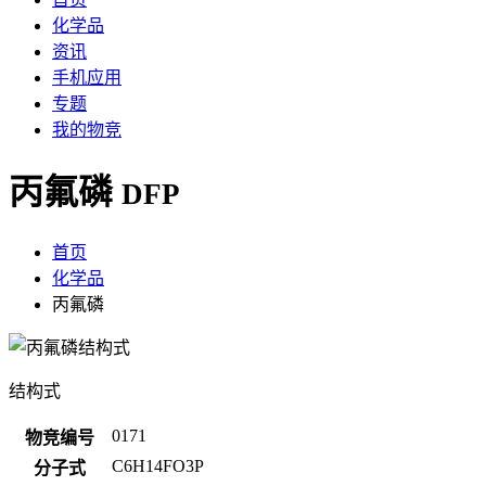
化学品
资讯
手机应用
专题
我的物竞
丙氟磷
DFP
首页
化学品
丙氟磷
结构式
0171
物竞编号
C6H14FO3P
分子式