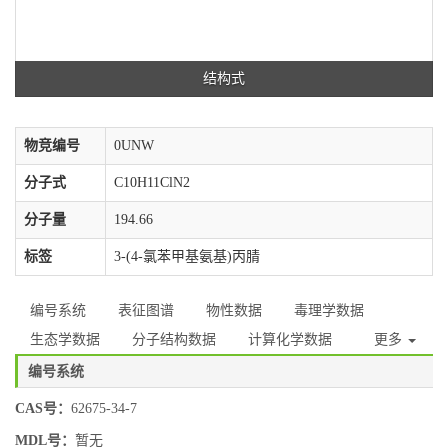
结构式
物竞编号
0UNW
分子式
C10H11ClN2
分子量
194.66
标签
3-(4-氯苯甲基氨基)丙腈
编号系统
表征图谱
物性数据
毒理学数据
生态学数据
分子结构数据
计算化学数据
更多
编号系统
CAS号：
62675-34-7
MDL号：
暂无