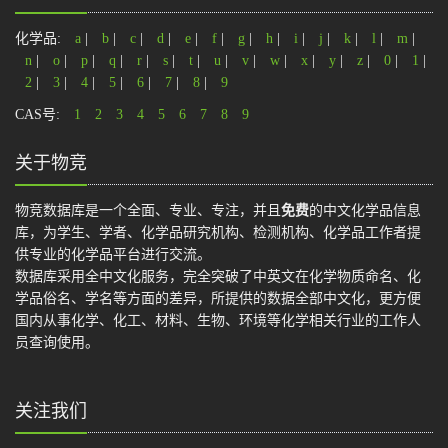
化学品:
a
|
b
|
c
|
d
|
e
|
f
|
g
|
h
|
i
|
j
|
k
|
l
|
m
|
n
|
o
|
p
|
q
|
r
|
s
|
t
|
u
|
v
|
w
|
x
|
y
|
z
|
0
|
1
|
2
|
3
|
4
|
5
|
6
|
7
|
8
|
9
CAS号:
1
2
3
4
5
6
7
8
9
关于物竞
物竞数据库是一个全面、专业、专注，并且
免费
的中文化学品信息
库，为学生、学者、化学品研究机构、检测机构、化学品工作者提
供专业的化学品平台进行交流。
数据库采用全中文化服务，完全突破了中英文在化学物质命名、化
学品俗名、学名等方面的差异，所提供的数据全部中文化，更方便
国内从事化学、化工、材料、生物、环境等化学相关行业的工作人
员查询使用。
关注我们