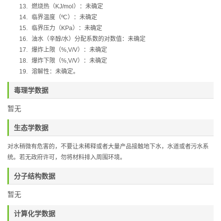
13.
燃烧热（
KJ/mol
）：未确定
14.
临界温度（
ºC
）：未确定
15.
临界压力（
KPa
）：未确定
16.
油水（辛醇
/
水）分配系数的对数值：未确定
17.
爆炸上限（
%,V/V
）：未确定
18.
爆炸下限（
%,V/V
）：未确定
19.
溶解性：未确定。
毒理学数据
暂无
生态学数据
对水稍微有危害的，不要让未稀释或者大量产品接触地下水，水道或者污水系
统。若无政府许可，勿将材料排入周围环境。
分子结构数据
暂无
计算化学数据