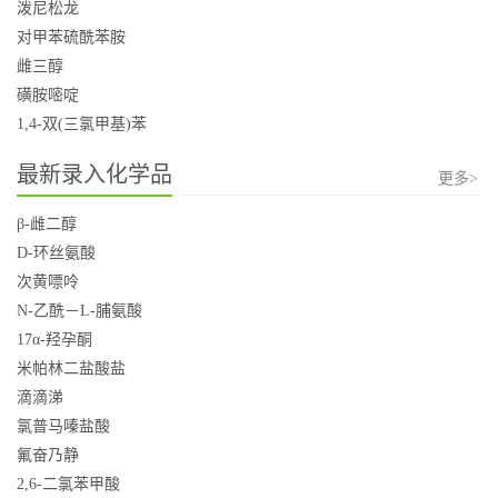
泼尼松龙
对甲苯硫酰苯胺
雌三醇
磺胺嘧啶
1,4-双(三氯甲基)苯
最新录入化学品
更多>
β-雌二醇
D-环丝氨酸
次黄嘌呤
N-乙酰－L-脯氨酸
17α-羟孕酮
米帕林二盐酸盐
滴滴涕
氯普马嗪盐酸
氟奋乃静
2,6-二氯苯甲酸