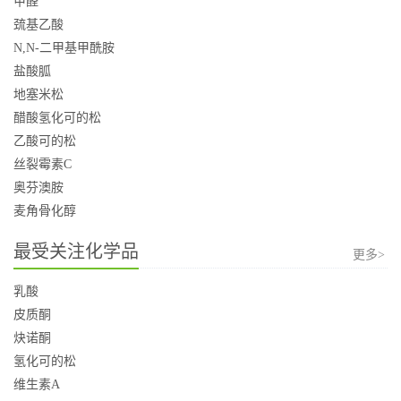
甲醛
巯基乙酸
N,N-二甲基甲酰胺
盐酸胍
地塞米松
醋酸氢化可的松
乙酸可的松
丝裂霉素C
奥芬澳胺
麦角骨化醇
最受关注化学品
更多>
乳酸
皮质酮
炔诺酮
氢化可的松
维生素A