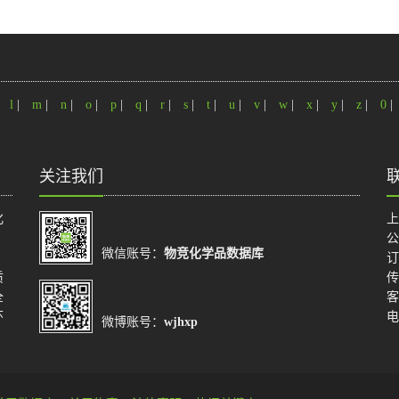
|
l
|
m
|
n
|
o
|
p
|
q
|
r
|
s
|
t
|
u
|
v
|
w
|
x
|
y
|
z
|
0
|
关注我们
化
上
公
微信账号：
物竞化学品数据库
订
质
传
全
客
环
电
微博账号：
wjhxp