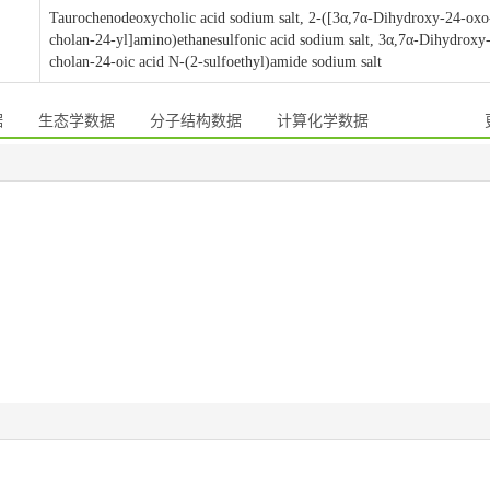
Taurochenodeoxycholic acid sodium salt, 2-([3α,7α-Dihydroxy-24-oxo
cholan-24-yl]amino)ethanesulfonic acid sodium salt, 3α,7α-Dihydroxy
cholan-24-oic acid N-(2-sulfoethyl)amide sodium salt
据
生态学数据
分子结构数据
计算化学数据