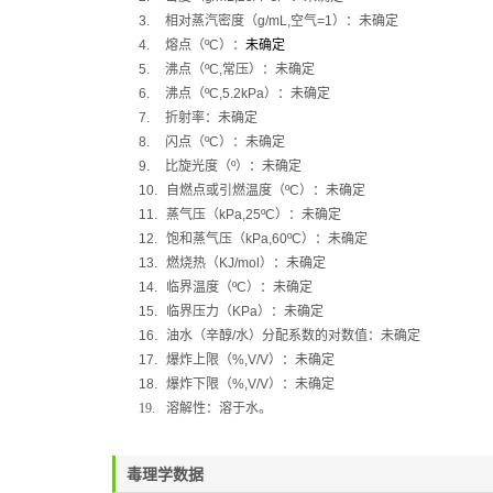
3.
相对蒸汽密度（
g/mL,
空气
=1
）：
未确定
4.
熔点（
ºC
）：
未确定
5.
沸点（
ºC,
常压）：未确定
6.
沸点（
ºC,5.2kPa
）：未确定
7.
折射率：未确定
8.
闪点（
ºC
）：
未确定
9.
比旋光度（
º
）：未确定
10.
自燃点或引燃温度（
ºC
）：未确定
11.
蒸气压（
kPa,25ºC
）：
未确定
12.
饱和蒸气压（
kPa,60ºC
）：未确定
13.
燃烧热（
KJ/mol
）：未确定
14.
临界温度（
ºC
）：未确定
15.
临界压力（
KPa
）：未确定
16.
油水（辛醇
/
水）分配系数的对数值：未确定
17.
爆炸上限（
%,V/V
）：未确定
18.
爆炸下限（
%,V/V
）：未确定
19.
溶解性：溶于水。
毒理学数据