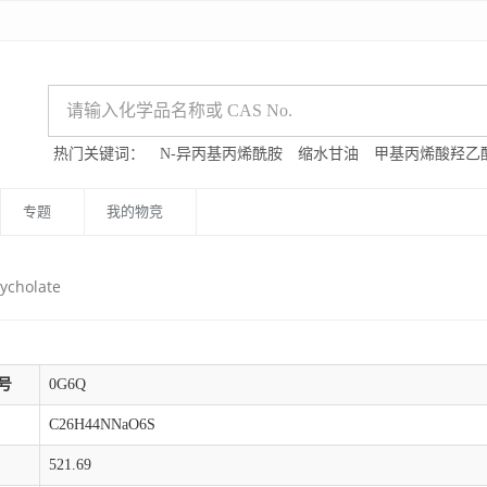
热门关键词：
N-异丙基丙烯酰胺
缩水甘油
甲基丙烯酸羟乙
专题
我的物竞
ycholate
号
0G6Q
C26H44NNaO6S
521.69