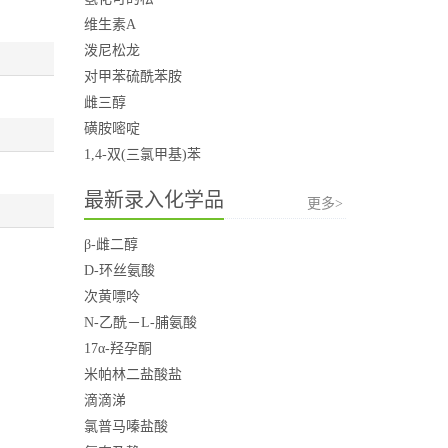
维生素A
泼尼松龙
对甲苯硫酰苯胺
雌三醇
磺胺嘧啶
1,4-双(三氯甲基)苯
最新录入化学品
更多>
β-雌二醇
D-环丝氨酸
次黄嘌呤
N-乙酰－L-脯氨酸
17α-羟孕酮
米帕林二盐酸盐
滴滴涕
氯普马嗪盐酸