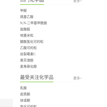
更多>
甲醛
巯基乙酸
N,N-二甲基甲酰胺
盐酸胍
地塞米松
醋酸氢化可的松
乙酸可的松
丝裂霉素C
奥芬澳胺
麦角骨化醇
最受关注化学品
更多>
乳酸
皮质酮
炔诺酮
氢化可的松