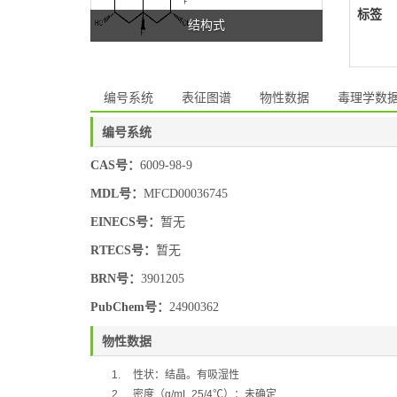
标签
结构式
编号系统
表征图谱
物性数据
毒理学数
编号系统
CAS号：
6009-98-9
MDL号：
MFCD00036745
EINECS号：
暂无
RTECS号：
暂无
BRN号：
3901205
PubChem号：
24900362
物性数据
1.
性状：结晶。有吸湿性
2.
密度（
g/mL,25/4
℃
）：
未确定