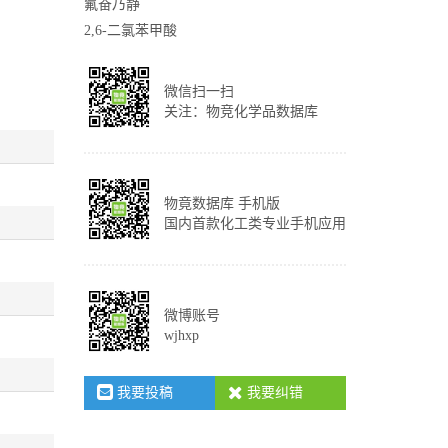
氟奋乃静
2,6-二氯苯甲酸
微信扫一扫
关注：物竞化学品数据库
物竟数据库 手机版
国内首款化工类专业手机应用
微博账号
wjhxp
我要投稿
我要纠错