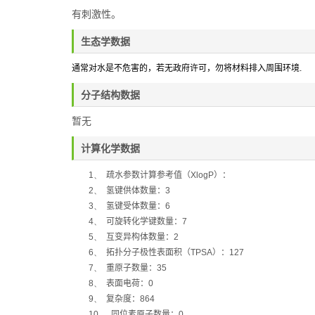
有刺激性。
生态学数据
通常对水是不危害的，若无政府许可，勿将材料排入周围环境
.
分子结构数据
暂无
计算化学数据
1、
疏水参数计算参考值（
XlogP
）：
2、
氢键供体数量：
3
3、
氢键受体数量：
6
4、
可旋转化学键数量：
7
5、
互变异构体数量：
2
6、
拓扑分子极性表面积（
TPSA
）：
127
7、
重原子数量：
35
8、
表面电荷：
0
9、
复杂度：
864
10、
同位素原子数量：
0