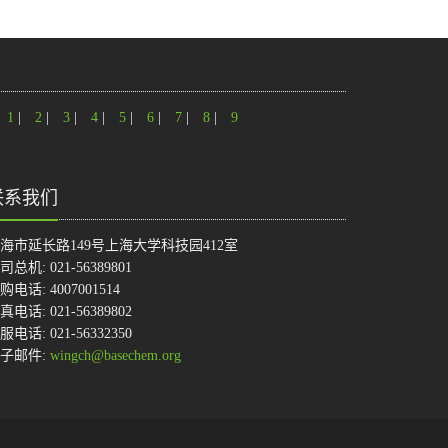
1
|
2
|
3
|
4
|
5
|
6
|
7
|
8
|
9
联系我们
海市延长路149号上海大学科技园412室
司总机: 021-56389801
购电话: 4007001514
真电话: 021-56389802
服电话: 021-56332350
子邮件:
wingch@basechem.org