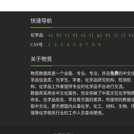
快速导航
化学品:
a
|
b
|
c
|
d
|
e
|
f
|
g
|
h
|
i
|
j
|
k
CAS号:
1
2
3
4
5
6
7
8
9
关于物竞
物竞数据库是一个全面、专业、专注，并且
免费
的中文
学品信息库，为学生、学者、化学品研究机构、检测机
构、化学品工作者提供专业的化学品平台进行交流。
数据库采用全中文化服务，完全突破了中英文在化学物
命名、化学品俗名、学名等方面的差异，所提供的数据
部中文化，更方便国内从事化学、化工、材料、生物、
境等化学相关行业的工作人员查询使用。