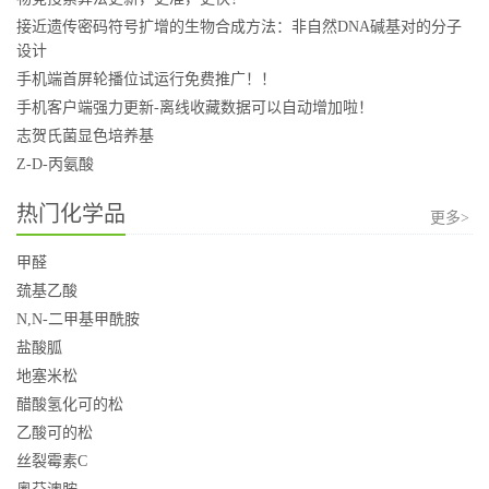
接近遗传密码符号扩增的生物合成方法：非自然DNA碱基对的分子
设计
手机端首屏轮播位试运行免费推广！！
手机客户端强力更新-离线收藏数据可以自动增加啦！
志贺氏菌显色培养基
Z-D-丙氨酸
热门化学品
更多>
甲醛
巯基乙酸
N,N-二甲基甲酰胺
盐酸胍
地塞米松
醋酸氢化可的松
乙酸可的松
丝裂霉素C