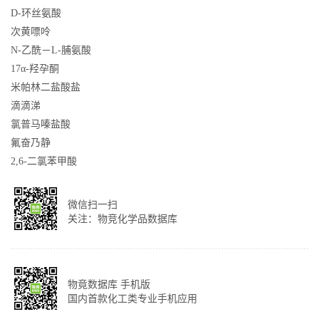
D-环丝氨酸
次黄嘌呤
N-乙酰－L-脯氨酸
17α-羟孕酮
米帕林二盐酸盐
滴滴涕
氯普马嗪盐酸
氟奋乃静
2,6-二氯苯甲酸
微信扫一扫
关注：物竞化学品数据库
物竟数据库 手机版
国内首款化工类专业手机应用