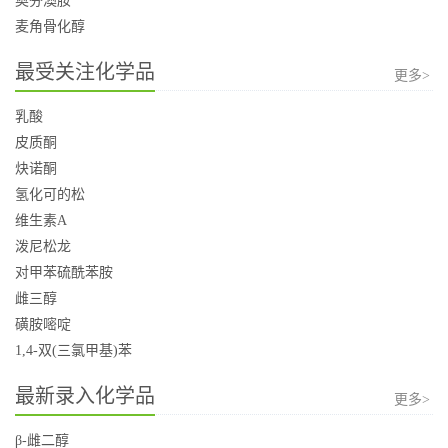
奥芬澳胺
麦角骨化醇
最受关注化学品
更多>
乳酸
皮质酮
炔诺酮
氢化可的松
维生素A
泼尼松龙
对甲苯硫酰苯胺
雌三醇
磺胺嘧啶
1,4-双(三氯甲基)苯
最新录入化学品
更多>
β-雌二醇