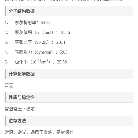
分子结构数据
1、 摩尔折射率：64.53
3
2、 摩尔体积（cm
/mol）：183.6
3、 等张比容（90.2K）：510.1
4、 表面张力（dyne/cm）：59.5
-24
3
5、 极化率（10
cm
）：25.58
计算化学数据
暂无
性质与稳定性
常温常压下稳定
贮存方法
常温，避光，通风干燥处，密封保存