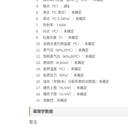
3.
相对蒸汽密度（
g/mL,
空气
=1
）：
未确定
4.
熔点（
ºC
）：
201
5.
沸点（
ºC,
常压）：未确定
6.
沸点（
ºC,5.2kPa
）：未确定
7.
折射率：1.6666
8.
闪点（
ºC
）：
未确定
9.
比旋光度（
º
）：未确定
10.
自燃点或引燃温度（
ºC
）：未确定
11.
蒸气压（
kPa,25ºC
）：
未确定
12.
饱和蒸气压（
kPa,60ºC
）：未确定
13.
燃烧热（
KJ/mol
）：未确定
14.
临界温度（
ºC
）：未确定
15.
临界压力（
KPa
）：未确定
16.
油水（辛醇
/
水）分配系数的对数值：未确定
17.
爆炸上限（
%,V/V
）：未确定
18.
爆炸下限（
%,V/V
）：未确定
19.
溶解性：
未确定
毒理学数据
暂无