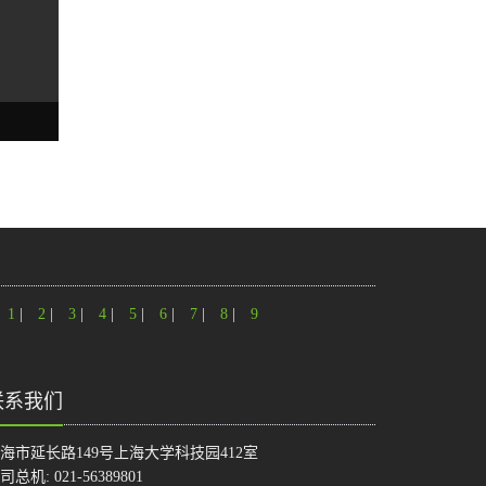
1
|
2
|
3
|
4
|
5
|
6
|
7
|
8
|
9
联系我们
海市延长路149号上海大学科技园412室
司总机: 021-56389801