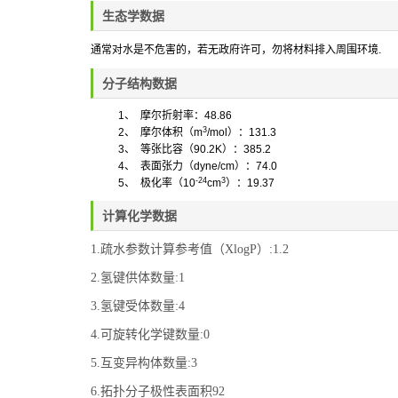
生态学数据
通常对水是不危害的，若无政府许可，勿将材料排入周围环境
.
分子结构数据
1
、
摩尔折射率：
48.86
3
2
、
摩尔体积（
m
/mol
）：
131.3
3
、
等张比容（
90.2K
）：
385.2
4
、
表面张力（
dyne/cm
）：
74.0
-24
3
5
、
极化率（
10
cm
）：
19.37
计算化学数据
1.疏水参数计算参考值（XlogP）:1.2
2.氢键供体数量:1
3.氢键受体数量:4
4.可旋转化学键数量:0
5.互变异构体数量:3
6.拓扑分子极性表面积92