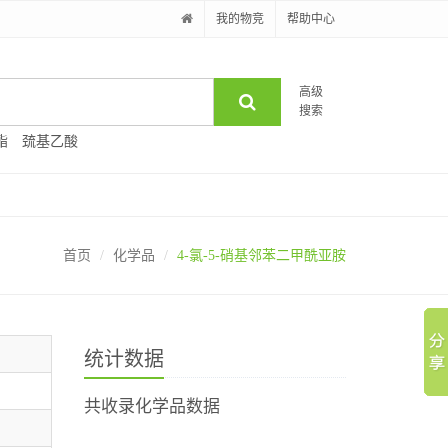
我的物竞
帮助中心
高级
搜索
酯
巯基乙酸
首页
化学品
4-氯-5-硝基邻苯二甲酰亚胺
统计数据
共收录化学品数据