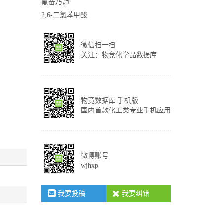
氟奋乃静
2,6-二氯苯甲酸
微信扫一扫
关注：物竞化学品数据库
物竟数据库 手机版
国内首款化工类专业手机应用
微博账号
wjhxp
我要投稿
我要纠错