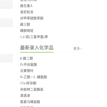
维生素A
泼尼松龙
对甲苯硫酰苯胺
雌三醇
磺胺嘧啶
1,4-双(三氯甲基)苯
最新录入化学品
更多>
β-雌二醇
D-环丝氨酸
次黄嘌呤
N-乙酰－L-脯氨酸
17α-羟孕酮
米帕林二盐酸盐
滴滴涕
氯普马嗪盐酸