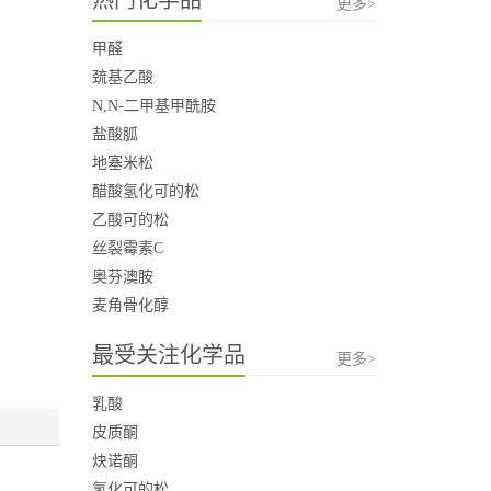
更多>
甲醛
巯基乙酸
N,N-二甲基甲酰胺
盐酸胍
地塞米松
醋酸氢化可的松
乙酸可的松
丝裂霉素C
奥芬澳胺
麦角骨化醇
最受关注化学品
更多>
乳酸
皮质酮
炔诺酮
氢化可的松