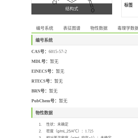
标签
结构式
编号系统
表征图谱
物性数据
毒理学数
编号系统
CAS号：
6015-57-2
MDL号：
暂无
EINECS号：
暂无
RTECS号：
暂无
BRN号：
暂无
PubChem号：
暂无
物性数据
1.
性状：
未确定
2.
密度（
g/mL,25/4
℃
）：
1.725