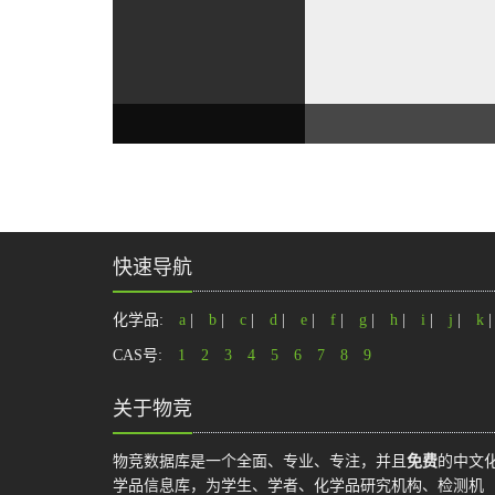
快速导航
化学品:
a
|
b
|
c
|
d
|
e
|
f
|
g
|
h
|
i
|
j
|
k
CAS号:
1
2
3
4
5
6
7
8
9
关于物竞
物竞数据库是一个全面、专业、专注，并且
免费
的中文
学品信息库，为学生、学者、化学品研究机构、检测机