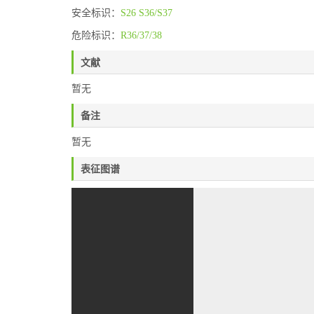
安全标识：
S26
S36/S37
危险标识：
R36/37/38
文献
暂无
备注
暂无
表征图谱