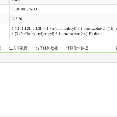
C19H10F17NO3
623.26
1-(1H,1H,2H,2H,3H,3H-Perfluoroundecyl)-3,1-benzoxazine-2,4(1H)-
1-[3-(Perfluorooctyl)propyl]-3,1-benzoxazine-2,4(1H)-dione
据
生态学数据
分子结构数据
计算化学数据