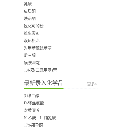
乳酸
皮质酮
炔诺酮
氢化可的松
维生素A
泼尼松龙
对甲苯硫酰苯胺
雌三醇
磺胺嘧啶
1,4-双(三氯甲基)苯
最新录入化学品
更多>
β-雌二醇
D-环丝氨酸
次黄嘌呤
N-乙酰－L-脯氨酸
17α-羟孕酮