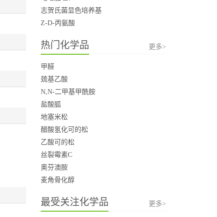
志贺氏菌显色培养基
Z-D-丙氨酸
热门化学品
更多>
甲醛
巯基乙酸
N,N-二甲基甲酰胺
盐酸胍
地塞米松
醋酸氢化可的松
乙酸可的松
丝裂霉素C
奥芬澳胺
麦角骨化醇
最受关注化学品
更多>