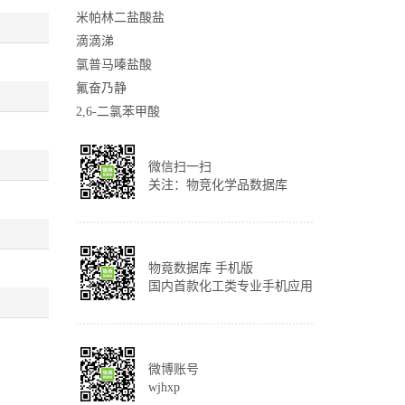
米帕林二盐酸盐
滴滴涕
氯普马嗪盐酸
氟奋乃静
2,6-二氯苯甲酸
微信扫一扫
关注：物竞化学品数据库
物竟数据库 手机版
国内首款化工类专业手机应用
微博账号
wjhxp