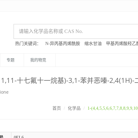
热门关键词：
N-异丙基丙烯酰胺
缩水甘油
甲基丙烯酸羟乙
专题
我的物竞
,10,11,11,11-十七氟十一烷基)-3,1-苯并恶嗪-2,4(1H
ione
首页
化学品
1-(4,4,5,5,6,6,7,7,8,8
号
0EL6