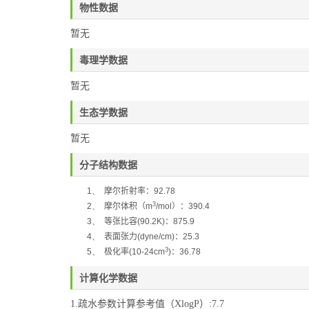
物性数据
暂无
毒理学数据
暂无
生态学数据
暂无
分子结构数据
1、
摩尔折射率：
92.78
3
2、
摩尔体积（
m
/mol
）：
390.4
3、
等张比容
(90.2K)
：
875.9
4、
表面张力
(dyne/cm)
：
25.3
3
5、
极化率
(10-24cm
)
：
36.78
计算化学数据
1.疏水参数计算参考值（XlogP）:7.7