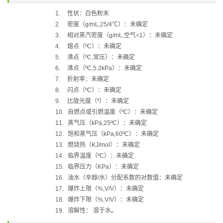
1.
性状：
白色粉末
2.
密度（
g/mL,25/4
℃
）：未确定
3.
相对蒸汽密度（
g/mL,
空气
=1
）：未确定
4.
熔点（
ºC
）：未确定
5.
沸点（
ºC,
常压）：未确定
6.
沸点（
ºC,5.2kPa
）：未确定
7.
折射率：未确定
8.
闪点（
ºC
）：未确定
9.
比旋光度（
º
）：未确定
10.
自燃点或引燃温度（
ºC
）：未确定
11.
蒸气压（
kPa,25ºC
）：未确定
12.
饱和蒸气压（
kPa,60ºC
）：未确定
13.
燃烧热（
KJ/mol
）：未确定
14.
临界温度（
ºC
）：未确定
15.
临界压力（
KPa
）：未确定
16.
油水（辛醇
/
水）分配系数的对数值：未确定
17.
爆炸上限（
%,V/V
）：未确定
18.
爆炸下限（
%,V/V
）：未确定
19.
溶解性：
溶于水。