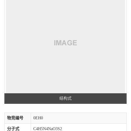
结构式
物竞编号
0EH0
分子式
C4H5N4NaO3S2