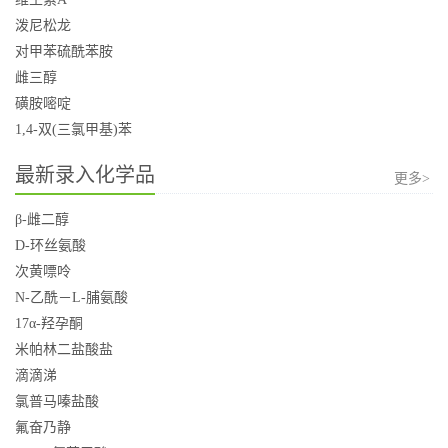
泼尼松龙
对甲苯硫酰苯胺
雌三醇
磺胺嘧啶
1,4-双(三氯甲基)苯
最新录入化学品
更多>
β-雌二醇
D-环丝氨酸
次黄嘌呤
N-乙酰－L-脯氨酸
17α-羟孕酮
米帕林二盐酸盐
滴滴涕
氯普马嗪盐酸
氟奋乃静