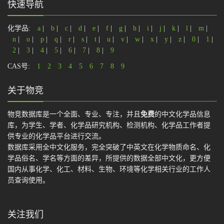
快速导航
化学品:
a
|
b
|
c
|
d
|
e
|
f
|
g
|
h
|
i
|
j
|
k
|
l
|
m
|
n
|
o
|
p
|
q
|
r
|
s
|
t
|
u
|
v
|
w
|
x
|
y
|
z
|
0
|
1
|
2
|
3
|
4
|
5
|
6
|
7
|
8
|
9
CAS号:
1
2
3
4
5
6
7
8
9
关于物竞
物竞数据库是一个全面、专业、专注，并且
免费
的中文化学品信息
库，为学生、学者、化学品研究机构、检测机构、化学品工作者提
供专业的化学品平台进行交流。
数据库采用全中文化服务，完全突破了中英文在化学物质命名、化
学品俗名、学名等方面的差异，所提供的数据全部中文化，更方便
国内从事化学、化工、材料、生物、环境等化学相关行业的工作人
员查询使用。
关注我们