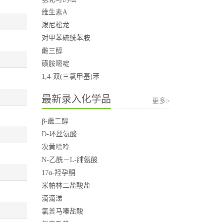
维生素A
泼尼松龙
对甲苯硫酰苯胺
雌三醇
磺胺嘧啶
1,4-双(三氯甲基)苯
最新录入化学品
更多>
β-雌二醇
D-环丝氨酸
次黄嘌呤
N-乙酰－L-脯氨酸
17α-羟孕酮
米帕林二盐酸盐
滴滴涕
氯普马嗪盐酸