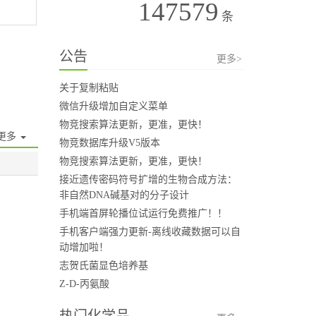
147579
条
公告
更多>
关于复制粘贴
微信升级增加自定义菜单
物竞搜索算法更新，更准，更快！
更多
物竞数据库升级V5版本
物竞搜索算法更新，更准，更快！
接近遗传密码符号扩增的生物合成方法：
非自然DNA碱基对的分子设计
手机端首屏轮播位试运行免费推广！！
手机客户端强力更新-离线收藏数据可以自
动增加啦！
志贺氏菌显色培养基
Z-D-丙氨酸
热门化学品