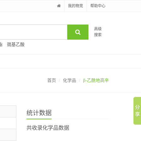
我的物竞
帮助中心
高级
搜索
酯
巯基乙酸
首页
化学品
β-乙酰地高辛
统计数据
共收录化学品数据