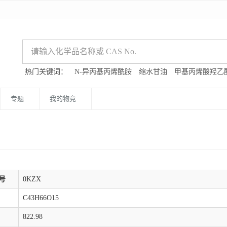
热门关键词：
N-异丙基丙烯酰胺
缩水甘油
甲基丙烯酸羟乙
专题
我的物竞
号
0KZX
C43H66O15
822.98