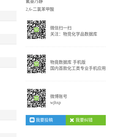
氟奋乃静
2,6-二氯苯甲酸
微信扫一扫
关注：物竞化学品数据库
物竟数据库 手机版
国内首款化工类专业手机应用
微博账号
wjhxp
我要投稿
我要纠错