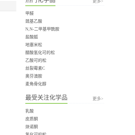
更多>
甲醛
巯基乙酸
N,N-二甲基甲酰胺
盐酸胍
地塞米松
醋酸氢化可的松
乙酸可的松
丝裂霉素C
奥芬澳胺
麦角骨化醇
最受关注化学品
更多>
乳酸
皮质酮
炔诺酮
氢化可的松