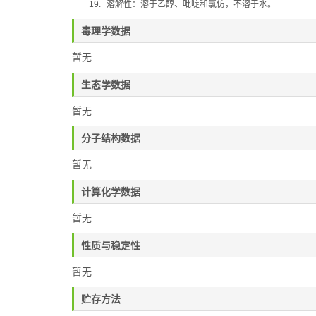
19.
溶解性：溶于乙醇
、
吡啶和氯仿，不溶于水。
毒理学数据
暂无
生态学数据
暂无
分子结构数据
暂无
计算化学数据
暂无
性质与稳定性
暂无
贮存方法