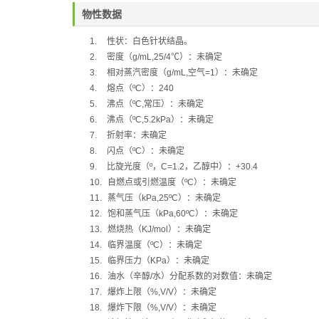
物性数据
1.
性状：白色针状结晶。
2.
密度（
g/mL,25/4
℃
）：未确定
3.
相对蒸汽密度（
g/mL,
空气
=1
）：未确定
4.
熔点（
ºC
）：
240
5.
沸点（
ºC,
常压）：未确定
6.
沸点（
ºC,5.2kPa
）：未确定
7.
折射率：未确定
8.
闪点（
ºC
）：未确定
9.
比旋光度（
º
，
C=1.2
，乙醇中）：
+30.4
10.
自燃点或引燃温度（
ºC
）：未确定
11.
蒸气压（
kPa,25ºC
）：未确定
12.
饱和蒸气压（
kPa,60ºC
）：未确定
13.
燃烧热（
KJ/mol
）：未确定
14.
临界温度（
ºC
）：未确定
15.
临界压力（
KPa
）：未确定
16.
油水（辛醇
/
水）分配系数的对数值：未确定
17.
爆炸上限（
%,V/V
）：未确定
18.
爆炸下限（
%,V/V
）：未确定