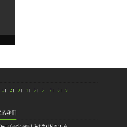
1
|
2
|
3
|
4
|
5
|
6
|
7
|
8
|
9
联系我们
海市延长路149号上海大学科技园412室