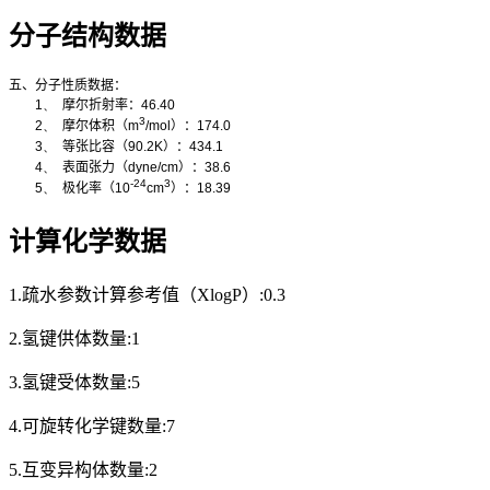
分子结构数据
五、分子性质数据：
1、
摩尔折射率：
46.40
3
2、
摩尔体积（
m
/mol
）：
174.0
3、
等张比容（
90.2K
）：
434.1
4、
表面张力（
dyne/cm
）：
38.6
-24
3
5、
极化率
（
10
cm
）：
18.39
计算化学数据
1.疏水参数计算参考值（XlogP）:0.3
2.氢键供体数量:1
3.氢键受体数量:5
4.可旋转化学键数量:7
5.互变异构体数量:2