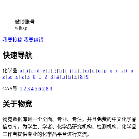
微博账号
wjhxp
我要投稿
我要纠错
快速导航
化学品:
a
|
b
|
c
|
d
|
e
|
f
|
g
|
h
|
i
|
j
|
k
|
l
|
m
|
n
|
o
|
p
|
q
|
r
|
s
|
t
|
u
|
v
|
w
|
x
|
y
|
z
|
0
|
1
|
2
|
3
|
4
|
5
|
6
|
7
|
8
|
9
CAS号:
1
2
3
4
5
6
7
8
9
关于物竞
物竞数据库是一个全面、专业、专注，并且
免费
的中文化学品
信息库，为学生、学者、化学品研究机构、检测机构、化学品
工作者提供专业的化学品平台进行交流。