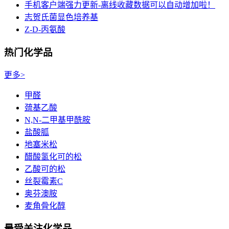
手机客户端强力更新-离线收藏数据可以自动增加啦！
志贺氏菌显色培养基
Z-D-丙氨酸
热门化学品
更多>
甲醛
巯基乙酸
N,N-二甲基甲酰胺
盐酸胍
地塞米松
醋酸氢化可的松
乙酸可的松
丝裂霉素C
奥芬澳胺
麦角骨化醇
最受关注化学品