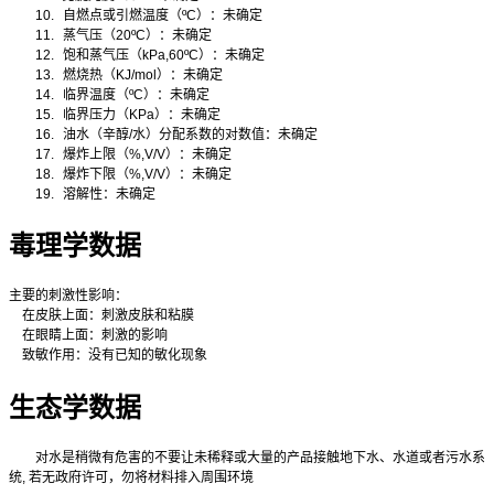
10.
自燃点或引燃温度（
ºC
）：未确定
11.
蒸气压（
20ºC
）：未确定
12.
饱和蒸气压（
kPa,60ºC
）：未确定
13.
燃烧热（
KJ/mol
）：未确定
14.
临界温度（
ºC
）：未确定
15.
临界压力（
KPa
）：未确定
16.
油水（辛醇
/
水）分配系数的对数值：未确定
17.
爆炸上限（
%,V/V
）：未确定
18.
爆炸下限（
%,V/V
）：未确定
19.
溶解性：未确定
毒理学数据
主要的刺激性影响：
在皮肤上面：刺激皮肤和粘膜
在眼睛上面：刺激的影响
致敏作用：没有已知的敏化现象
生态学数据
对水是稍微有危害的不要让未稀释或大量的产品接触地下水、水道或者污水系
统
,
若无政府许可，勿将材料排入周围环境