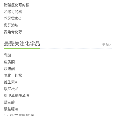
醋酸氢化可的松
乙酸可的松
丝裂霉素C
奥芬澳胺
麦角骨化醇
最受关注化学品
更多>
乳酸
皮质酮
炔诺酮
氢化可的松
维生素A
泼尼松龙
对甲苯硫酰苯胺
雌三醇
磺胺嘧啶
1,4-双(三氯甲基)苯