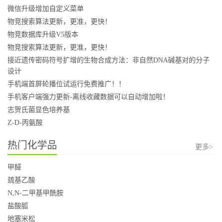
微信升级增加自定义菜单
物竞搜索算法更新，更准，更快！
物竞数据库升级V5版本
物竞搜索算法更新，更准，更快！
接近遗传密码符号扩增的生物合成方法：非自然DNA碱基对的分子
设计
手机端首屏轮播位试运行免费推广！！
手机客户端强力更新-离线收藏数据可以自动增加啦！
志贺氏菌显色培养基
Z-D-丙氨酸
热门化学品
更多>
甲醛
巯基乙酸
N,N-二甲基甲酰胺
盐酸胍
地塞米松