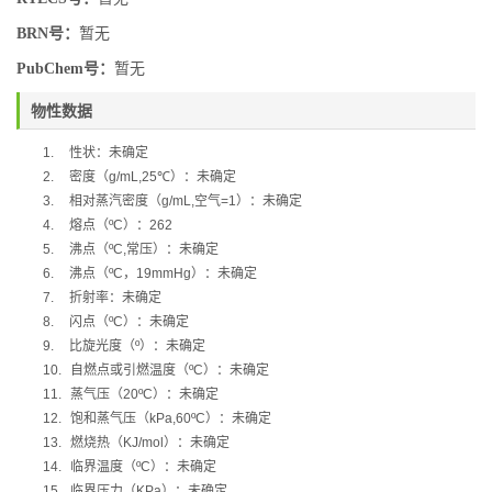
BRN号：
暂无
PubChem号：
暂无
物性数据
1.
性状：未确定
2.
密度（
g/mL,
25
℃
）：未确定
3.
相对蒸汽密度（
g/mL,
空气
=1
）：未确定
4.
熔点（
ºC
）：
262
5.
沸点（
ºC,
常压）：未确定
6.
沸点（
ºC
，
19mmHg
）：未确定
7.
折射率：未确定
8.
闪点（
ºC
）：未确定
9.
比旋光度（
º
）：未确定
10.
自燃点或引燃温度（
ºC
）：未确定
11.
蒸气压（
20ºC
）：未确定
12.
饱和蒸气压（
kPa,60ºC
）：未确定
13.
燃烧热（
KJ/mol
）：未确定
14.
临界温度（
ºC
）：未确定
15.
临界压力（
KPa
）：未确定