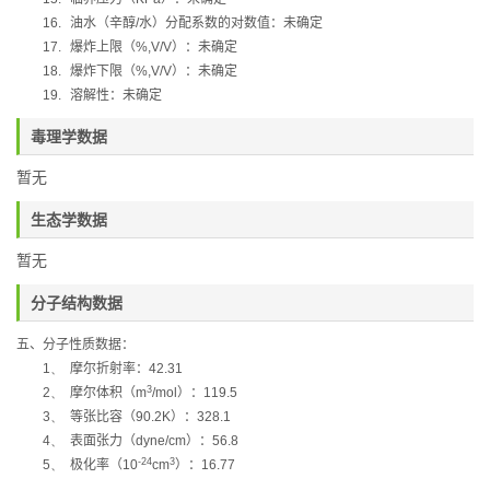
16.
油水（辛醇
/
水）分配系数的对数值：未确定
17.
爆炸上限（
%,V/V
）：未确定
18.
爆炸下限（
%,V/V
）：未确定
19.
溶解性：未确定
毒理学数据
暂无
生态学数据
暂无
分子结构数据
五、分子性质数据：
1、
摩尔折射率：
42.31
3
2、
摩尔体积（
m
/mol
）：
119.5
3、
等张比容（
90.2K
）：
328.1
4、
表面张力（
dyne/cm
）：
56.8
-24
3
5、
极化率
（
10
cm
）：
16.77