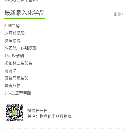
最新录入化学品
更多>
β-雌二醇
D-环丝氨酸
次黄嘌呤
N-乙酰－L-脯氨酸
17α-羟孕酮
米帕林二盐酸盐
滴滴涕
氯普马嗪盐酸
氟奋乃静
2,6-二氯苯甲酸
微信扫一扫
关注：物竞化学品数据库