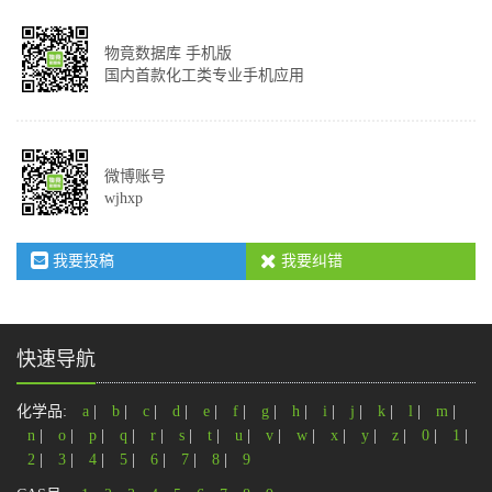
物竟数据库 手机版
国内首款化工类专业手机应用
微博账号
wjhxp
我要投稿
我要纠错
快速导航
化学品:
a
|
b
|
c
|
d
|
e
|
f
|
g
|
h
|
i
|
j
|
k
|
l
|
m
|
n
|
o
|
p
|
q
|
r
|
s
|
t
|
u
|
v
|
w
|
x
|
y
|
z
|
0
|
1
|
2
|
3
|
4
|
5
|
6
|
7
|
8
|
9