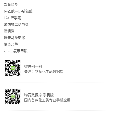
次黄嘌呤
N-乙酰－L-脯氨酸
17α-羟孕酮
米帕林二盐酸盐
滴滴涕
氯普马嗪盐酸
氟奋乃静
2,6-二氯苯甲酸
微信扫一扫
关注：物竞化学品数据库
物竟数据库 手机版
国内首款化工类专业手机应用