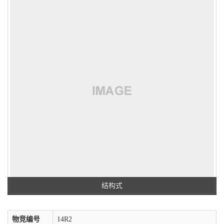
结构式
物竞编号
14R2