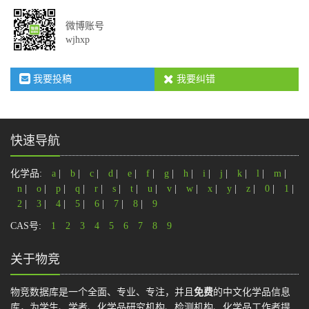
微博账号
wjhxp
我要投稿
我要纠错
快速导航
化学品:
a
|
b
|
c
|
d
|
e
|
f
|
g
|
h
|
i
|
j
|
k
|
l
|
m
|
n
|
o
|
p
|
q
|
r
|
s
|
t
|
u
|
v
|
w
|
x
|
y
|
z
|
0
|
1
|
2
|
3
|
4
|
5
|
6
|
7
|
8
|
9
CAS号:
1
2
3
4
5
6
7
8
9
关于物竞
物竞数据库是一个全面、专业、专注，并且
免费
的中文化学品信息
库，为学生、学者、化学品研究机构、检测机构、化学品工作者提