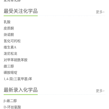
麦角骨化醇
最受关注化学品
更多>
乳酸
皮质酮
炔诺酮
氢化可的松
维生素A
泼尼松龙
对甲苯硫酰苯胺
雌三醇
磺胺嘧啶
1,4-双(三氯甲基)苯
最新录入化学品
更多>
β-雌二醇
D-环丝氨酸