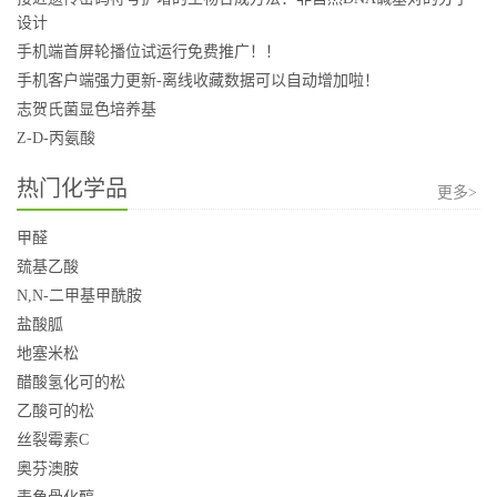
设计
手机端首屏轮播位试运行免费推广！！
手机客户端强力更新-离线收藏数据可以自动增加啦！
志贺氏菌显色培养基
Z-D-丙氨酸
热门化学品
更多>
甲醛
巯基乙酸
N,N-二甲基甲酰胺
盐酸胍
地塞米松
醋酸氢化可的松
乙酸可的松
丝裂霉素C
奥芬澳胺