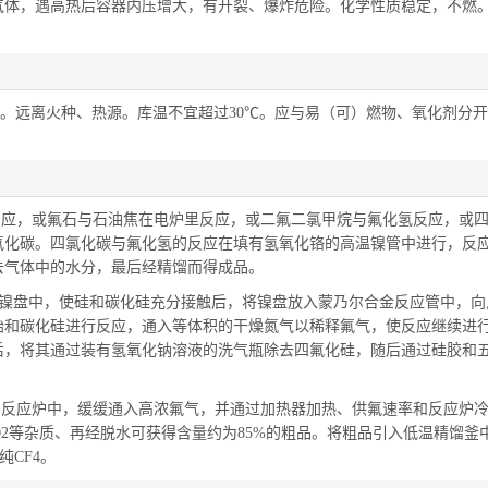
气体，遇高热后容器内压增大，有开裂、爆炸危险。化学性质稳定，不燃
。远离火种、热源。库温不宜超过30℃。应与易（可）燃物、氧化剂分
反应，或氟石与石油焦在电炉里反应，或二氟二氯甲烷与氟化氢反应，或
氟化碳。四氯化碳与氟化氢的反应在填有氢氧化铬的高温镍管中进行，反
去气体中的水分，最后经精馏而得成品。
粉，置于镍盘中，使硅和碳化硅充分接触后，将镍盘放入蒙乃尔合金反应管中，
始和碳化硅进行反应，通入等体积的干燥氮气以稀释氟气，使反应继续进
后，将其通过装有氢氧化钠溶液的洗气瓶除去四氟化硅，随后通过硅胶和
的反应炉中，缓缓通入高浓氟气，并通过加热器加热、供氟速率和反应炉
、CO2等杂质、再经脱水可获得含量约为85%的粗品。将粗品引入低温精馏釜
纯CF4。