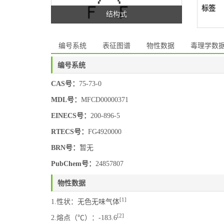
标签
结构式
编号系统
表征图谱
物性数据
毒理学数
编号系统
CAS号：
75-73-0
MDL号：
MFCD00000371
EINECS号：
200-896-5
RTECS号：
FG4920000
BRN号：
暂无
PubChem号：
24857807
物性数据
[1]
1.性状：无色无味气体
[2]
2.熔点（℃）：-183.6