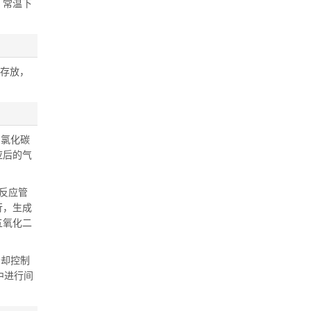
。常温下
开存放，
四氯化碳
应后的气
向反应管
行，生成
五氧化二
冷却控制
中进行间