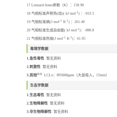
17.Lennard-Jones参数（K）：158.90
-1
18.气相标准声称热(焓)( kJ·mol
) ：-933.5
-1
-1
19.气相标准熵(J·mol
·K
) ：261.40
-1
20.气相标准生成自由能( kJ·mol
)：-888.8
-1
-1
21.气相标准热熔(J·mol
·K
)：61.05
毒理学数据
1.急性毒性
暂无资料
2.刺激性
暂无资料
[11]
3.其他
LCLo：895000ppm（大鼠吸入，15min）
生态学数据
1.生态毒性
暂无资料
2.生物降解性
暂无资料
3.非生物降解性
暂无资料