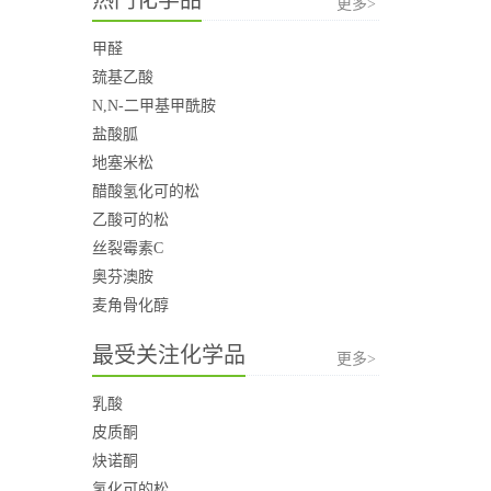
更多>
甲醛
巯基乙酸
N,N-二甲基甲酰胺
盐酸胍
地塞米松
醋酸氢化可的松
乙酸可的松
丝裂霉素C
奥芬澳胺
麦角骨化醇
最受关注化学品
更多>
乳酸
皮质酮
炔诺酮
氢化可的松