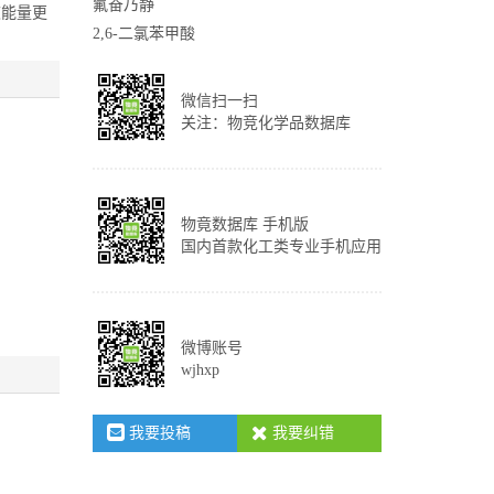
氟奋乃静
被能量更
2,6-二氯苯甲酸
微信扫一扫
关注：物竞化学品数据库
物竟数据库 手机版
国内首款化工类专业手机应用
微博账号
wjhxp
我要投稿
我要纠错