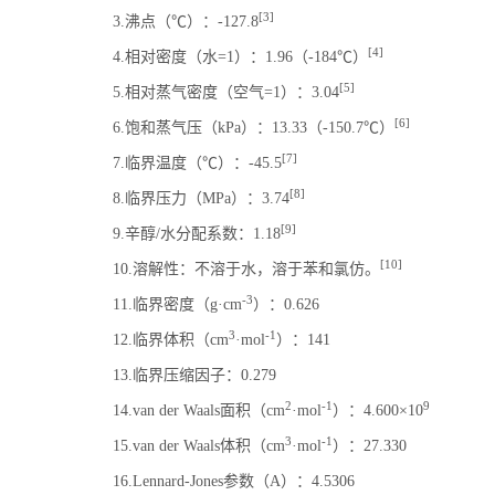
[3]
3.沸点（℃）：-127.8
[4]
4.相对密度（水=1）：1.96（-184℃）
[5]
5.相对蒸气密度（空气=1）：3.04
[6]
6.饱和蒸气压（kPa）：13.33（-150.7℃）
[7]
7.临界温度（℃）：-45.5
[8]
8.临界压力（MPa）：3.74
[9]
9.辛醇/水分配系数：1.18
[10]
10.溶解性：不溶于水，溶于苯和氯仿。
-3
11.临界密度（g·cm
）：0.626
3
-1
12.临界体积（cm
·mol
）：141
13.临界压缩因子：0.279
2
-1
9
14.van der Waals面积（cm
·mol
）：4.600×10
3
-1
15.van der Waals体积（cm
·mol
）：27.330
16.Lennard-Jones参数（A）：4.5306