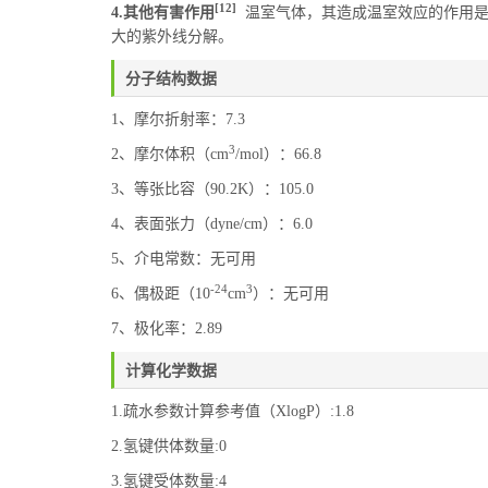
[12]
4.其他有害作用
温室气体，其造成温室效应的作用是
大的紫外线分解。
分子结构数据
1、摩尔折射率：7.3
3
2、摩尔体积（cm
/mol）：66.8
3、等张比容（90.2K）：105.0
4、表面张力（dyne/cm）：6.0
5、介电常数：无可用
-24
3
6、偶极距（10
cm
）：无可用
7、极化率：2.89
计算化学数据
1.疏水参数计算参考值（XlogP）:1.8
2.氢键供体数量:0
3.氢键受体数量:4