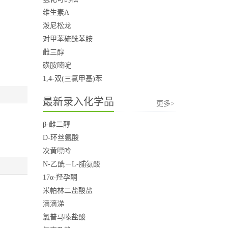
维生素A
泼尼松龙
对甲苯硫酰苯胺
雌三醇
磺胺嘧啶
1,4-双(三氯甲基)苯
最新录入化学品
更多>
β-雌二醇
D-环丝氨酸
次黄嘌呤
N-乙酰－L-脯氨酸
17α-羟孕酮
米帕林二盐酸盐
滴滴涕
氯普马嗪盐酸