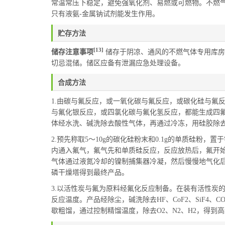
常温常压下稳定，避免强氧化剂、易燃或可燃物。不燃
只有液氨-金属钠试剂能发生作用。
贮存方法
[13]
储存注意事项
储存于阴凉、通风的不燃气体专用库房
切忌混储。储区应备有泄漏应急处理设备。
合成方法
1.由碳与氟反应，或一氧化碳与氟反应，或碳化硅与氟
与氟化银反应，或四氯化碳与氟化氢反应，都能生成四
体经水洗、碱洗除去酸性气体，再通过冷冻，用硅胶除
2.预先称取5～10g的碳化硅粉末和0.1g的单质硅
内通入氟气，氟气先和单质硅反应，反应放热后，氟开
气体通过液氮冷却的镍制捕集器冷凝，然后慢慢地气化
磷干燥塔得到最终产品。
3.以活性炭与氟为原料经氟化反应制备。在装有活性炭
反应温度。产品经除尘，碱洗除去HF、CoF2、SiF4
歇粗馏，通过控制精馏温度，除去O2、N2、H2，得到高