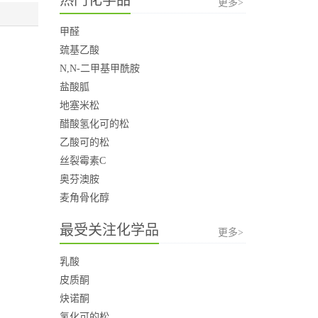
更多>
甲醛
巯基乙酸
N,N-二甲基甲酰胺
盐酸胍
地塞米松
醋酸氢化可的松
乙酸可的松
丝裂霉素C
奥芬澳胺
麦角骨化醇
最受关注化学品
更多>
乳酸
皮质酮
炔诺酮
氢化可的松