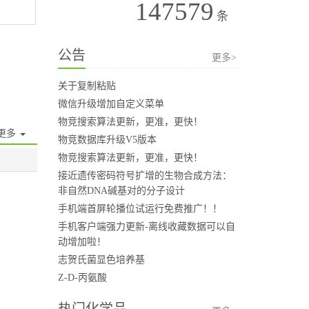
147579
条
公告
更多>
关于复制粘贴
微信升级增加自定义菜单
物竞搜索算法更新，更准，更快！
更多
物竞数据库升级V5版本
物竞搜索算法更新，更准，更快！
接近遗传密码符号扩增的生物合成方法：
非自然DNA碱基对的分子设计
手机端首屏轮播位试运行免费推广！！
手机客户端强力更新-离线收藏数据可以自
动增加啦！
志贺氏菌显色培养基
Z-D-丙氨酸
热门化学品