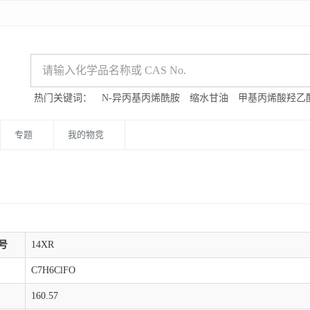
热门关键词：
N-异丙基丙烯酰胺
缩水甘油
甲基丙烯酸羟乙
专题
我的物竞
号
14XR
C7H6ClFO
160.57