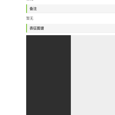
备注
暂无
表征图谱