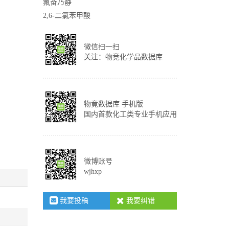
氟奋乃静
2,6-二氯苯甲酸
微信扫一扫
关注：物竞化学品数据库
物竟数据库 手机版
国内首款化工类专业手机应用
微博账号
wjhxp
我要投稿
我要纠错