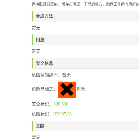
保持贮藏器密封、储存在阴凉、干燥的地方，确保工作间有良好
合成方法
暂无
用途
暂无
安全信息
危险运输编码：暂无
危险品标志：
刺激
安全标识：
S26
S36
危险标识：
R36/37/38
文献
暂无