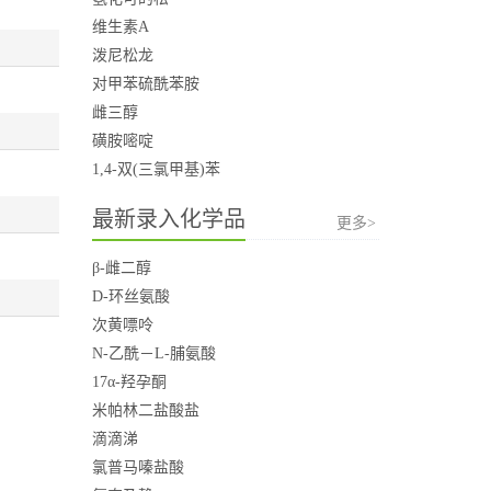
维生素A
泼尼松龙
对甲苯硫酰苯胺
雌三醇
磺胺嘧啶
1,4-双(三氯甲基)苯
最新录入化学品
更多>
β-雌二醇
D-环丝氨酸
次黄嘌呤
N-乙酰－L-脯氨酸
17α-羟孕酮
米帕林二盐酸盐
滴滴涕
氯普马嗪盐酸