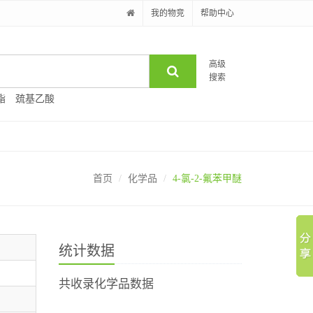
我的物竞
帮助中心
高级
搜索
酯
巯基乙酸
首页
化学品
4-氯-2-氟苯甲醚
统计数据
共收录化学品数据