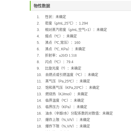
物性数据
1.
性状：未确定
2.
密度（
g/mL,25
℃
）：
1.294
3.
相对蒸汽密度（
g/mL,
空气
=1
）：未确定
4.
熔点（
ºC
）：未确定
5.
沸点（
ºC,
常压）：
160
6.
沸点（
ºC, KPa
）：未确定
7.
折射率：
n20/D 1.518
8.
闪点（
ºC
）：
79.4
9.
比旋光度（
º
）：未确定
10.
自燃点或引燃温度（
ºC
）：未确定
11.
蒸气压（
Pa,25ºC
）：未确定
12.
饱和蒸气压（
KPa,20ºC
）：未确定
13.
燃烧热（
KJ/mol
）：未确定
14.
临界温度（
ºC
）：未确定
15.
临界压力（
KPa
）：未确定
16.
油水（辛醇
/
水）分配系数的对数值：未确定
17.
爆炸上限（
%,V/V
）：未确定
18.
爆炸下限（
%,V/V
）：未确定