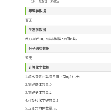
19.
溶解性：未确定
毒理学数据
暂无
生态学数据
若无政府许可，勿将材料排入周围环境。
分子结构数据
暂无
计算化学数据
1.疏水参数计算参考值（XlogP）:无
2.氢键供体数量:0
3.氢键受体数量:2
4.可旋转化学键数量:1
5.互变异构体数量:无