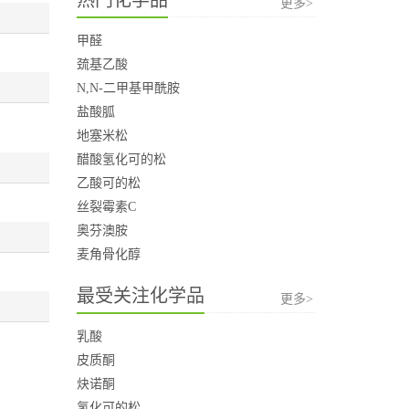
更多>
甲醛
巯基乙酸
N,N-二甲基甲酰胺
盐酸胍
地塞米松
醋酸氢化可的松
乙酸可的松
丝裂霉素C
奥芬澳胺
麦角骨化醇
最受关注化学品
更多>
乳酸
皮质酮
炔诺酮
氢化可的松