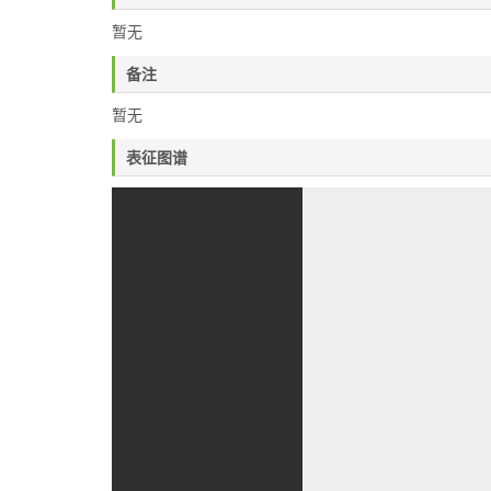
暂无
备注
暂无
表征图谱