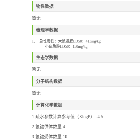
物性数据
暂无
毒理学数据
1、
急性毒性：大鼠腹腔
LD50
：
413mg/kg
小鼠腹腔
LD50
：
150mg/kg
生态学数据
暂无
分子结构数据
暂无
计算化学数据
1.疏水参数计算参考值（XlogP）:-4.5
2.氢键供体数量:4
3.氢键受体数量:10