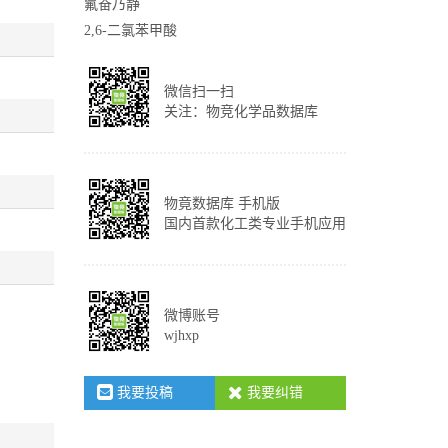
氟奋乃静
2,6-二氯苯甲酸
微信扫一扫
关注：物竞化学品数据库
物竟数据库 手机版
国内首款化工类专业手机应用
微博账号
wjhxp
我要投稿
我要纠错