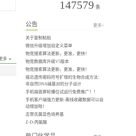
147579
条
公告
更多>
关于复制粘贴
微信升级增加自定义菜单
物竞搜索算法更新，更准，更快！
更多
物竞数据库升级V5版本
物竞搜索算法更新，更准，更快！
接近遗传密码符号扩增的生物合成方法：
非自然DNA碱基对的分子设计
手机端首屏轮播位试运行免费推广！！
手机客户端强力更新-离线收藏数据可以自
动增加啦！
志贺氏菌显色培养基
Z-D-丙氨酸
热门化学品