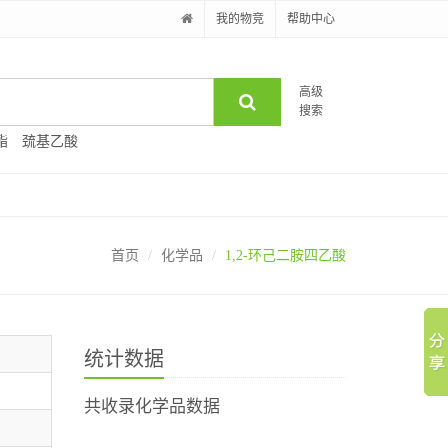
我的物竞
帮助中心
高级
搜索
酯
巯基乙酸
首页
化学品
1,2-环己二胺四乙酸
统计数据
共收录化学品数据