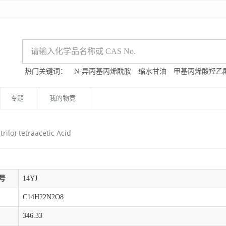
热门关键词：
N-异丙基丙烯酰胺
缩水甘油
甲基丙烯酸羟乙
专题
我的物竞
rilo)-tetraacetic Acid
号
14YJ
C14H22N2O8
346.33