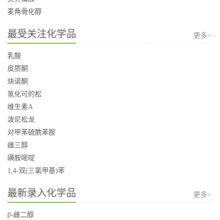
麦角骨化醇
最受关注化学品
更多>
乳酸
皮质酮
炔诺酮
氢化可的松
维生素A
泼尼松龙
对甲苯硫酰苯胺
雌三醇
磺胺嘧啶
1,4-双(三氯甲基)苯
最新录入化学品
更多>
β-雌二醇