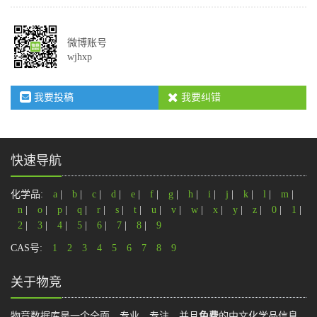
微博账号
wjhxp
我要投稿
我要纠错
快速导航
化学品:
a
|
b
|
c
|
d
|
e
|
f
|
g
|
h
|
i
|
j
|
k
|
l
|
m
|
n
|
o
|
p
|
q
|
r
|
s
|
t
|
u
|
v
|
w
|
x
|
y
|
z
|
0
|
1
|
2
|
3
|
4
|
5
|
6
|
7
|
8
|
9
CAS号:
1
2
3
4
5
6
7
8
9
关于物竞
物竞数据库是一个全面、专业、专注，并且
免费
的中文化学品信息