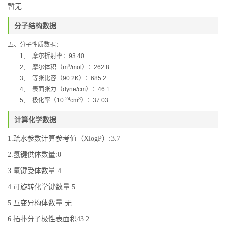
暂无
分子结构数据
五、分子性质数据：
1、
摩尔折射率：
93.40
3
2、
摩尔体积（
m
/mol
）：
262.8
3、
等张比容（
90.2K
）：
685.2
4、
表面张力（
dyne/cm
）：
46.1
-24
3
5、
极化率
（
10
cm
）：
37.03
计算化学数据
1.疏水参数计算参考值（XlogP）:3.7
2.氢键供体数量:0
3.氢键受体数量:4
4.可旋转化学键数量:5
5.互变异构体数量:无
6.拓扑分子极性表面积43.2