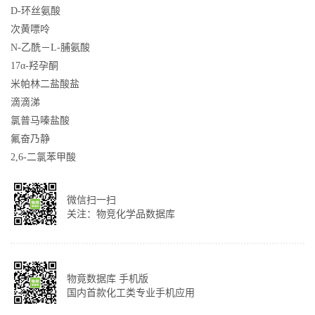
D-环丝氨酸
次黄嘌呤
N-乙酰－L-脯氨酸
17α-羟孕酮
米帕林二盐酸盐
滴滴涕
氯普马嗪盐酸
氟奋乃静
2,6-二氯苯甲酸
微信扫一扫
关注：物竞化学品数据库
物竟数据库 手机版
国内首款化工类专业手机应用