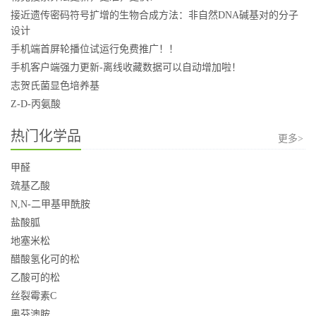
接近遗传密码符号扩增的生物合成方法：非自然DNA碱基对的分子
设计
手机端首屏轮播位试运行免费推广！！
手机客户端强力更新-离线收藏数据可以自动增加啦！
志贺氏菌显色培养基
Z-D-丙氨酸
热门化学品
更多>
甲醛
巯基乙酸
N,N-二甲基甲酰胺
盐酸胍
地塞米松
醋酸氢化可的松
乙酸可的松
丝裂霉素C
奥芬澳胺