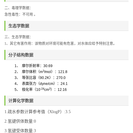
二、毒理学数据：
急性毒性：
不可用
。
生态学数据
三、
生态学数据：
1、
其它有害作用：该物质对环境可能有危害，对水体应给予特别注意。
分子结构数据
1
、
摩尔折射率：
30.69
3
2
、
摩尔体积
（
m
/mol
）
：
121.8
3
、
等张比容（
90.2K
）：
270.0
4
、
表面张力
（
dyne/cm
）
：
24.1
-24
3
5
、
极化率
（
10
cm
）
：
12.16
计算化学数据
1.疏水参数计算参考值（XlogP）:3.5
2.氢键供体数量:0
3.氢键受体数量:3