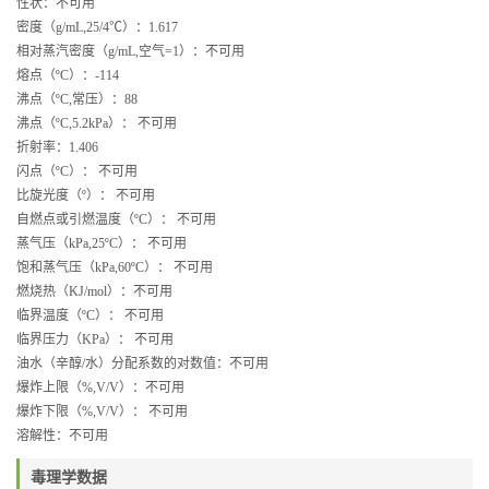
性状：
不可用
密度（g/mL,25/4
℃
）：1.617
相对蒸汽密度（g/mL,空气=1）
：
不可用
熔点（ºC）：
-114
沸点（ºC,常压）：
88
沸点（ºC,5.2kPa）：
不可用
折射率：1.406
闪点（ºC）：
不可用
比旋光度（º）：
不可用
自燃点或引燃温度（ºC）：
不可用
蒸气压（kPa,25ºC）：
不可用
饱和蒸气压（kPa,60ºC）：
不可用
燃烧热（KJ/mol）：
不可用
临界温度（ºC）：
不可用
临界压力（KPa）：
不可用
油水（辛醇/水）分配系数的对数值：
不可用
爆炸上限（%,V/V）：
不可用
爆炸下限（%,V/V）：
不可用
溶解性：
不可用
毒理学数据