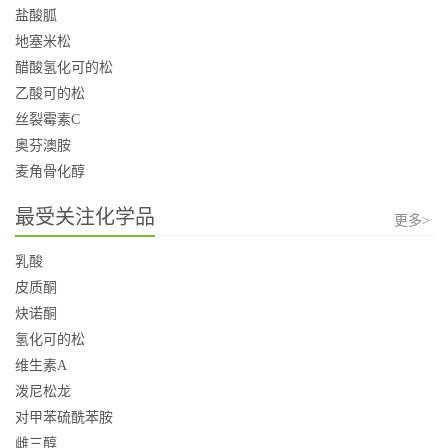
盐酸胍
地塞米松
醋酸氢化可的松
乙酸可的松
丝裂霉素C
奥芬澳胺
麦角骨化醇
最受关注化学品
更多>
乳酸
皮质酮
炔诺酮
氢化可的松
维生素A
泼尼松龙
对甲苯硫酰苯胺
雌三醇