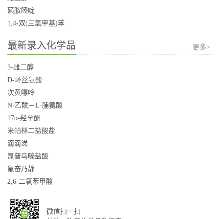
磺胺嘧啶
1,4-双(三氯甲基)苯
最新录入化学品
更多>
β-雌二醇
D-环丝氨酸
次黄嘌呤
N-乙酰－L-脯氨酸
17α-羟孕酮
米帕林二盐酸盐
滴滴涕
氯普马嗪盐酸
氟奋乃静
2,6-二氯苯甲酸
微信扫一扫