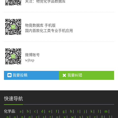
关注：物竞化学品数据库
物竟数据库 手机版
国内首款化工类专业手机应用
微博账号
wjhxp
我要投稿
我要纠错
快速导航
化学品:
a
|
b
|
c
|
d
|
e
|
f
|
g
|
h
|
i
|
j
|
k
|
l
|
m
|
n
|
o
|
p
|
q
|
r
|
s
|
t
|
u
|
v
|
w
|
x
|
y
|
z
|
0
|
1
|