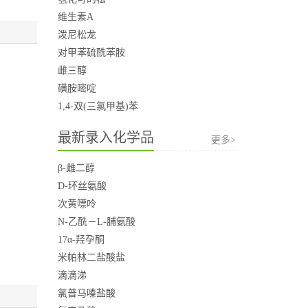
维生素A
泼尼松龙
对甲苯硫酰苯胺
雌三醇
磺胺嘧啶
1,4-双(三氯甲基)苯
最新录入化学品
更多>
β-雌二醇
D-环丝氨酸
次黄嘌呤
N-乙酰－L-脯氨酸
17α-羟孕酮
米帕林二盐酸盐
滴滴涕
氯普马嗪盐酸