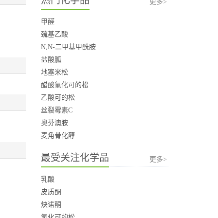
更多>
甲醛
巯基乙酸
N,N-二甲基甲酰胺
盐酸胍
地塞米松
醋酸氢化可的松
乙酸可的松
丝裂霉素C
奥芬澳胺
麦角骨化醇
最受关注化学品
更多>
乳酸
皮质酮
炔诺酮
氢化可的松