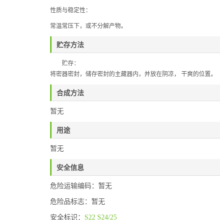
性质与稳定性：
常温常压下，或不分解产物。
贮存方法
贮存：
将密器密封，储存密封的主藏器内，并放在阴凉，
干爽的位置。
合成方法
暂无
用途
暂无
安全信息
危险运输编码：暂无
危险品标志：暂无
安全标识：
S22
S24/25