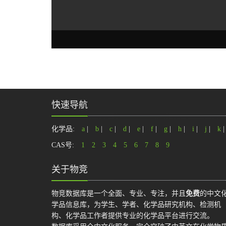
快速导航
化学品:
a
|
b
|
c
|
d
|
e
|
f
|
g
|
h
|
i
|
j
|
k
CAS号:
1
2
3
4
5
6
7
8
9
关于物竞
物竞数据库是一个全面、专业、专注，并且
免费
的中文
学品信息库，为学生、学者、化学品研究机构、检测机
构、化学品工作者提供专业的化学品平台进行交流。