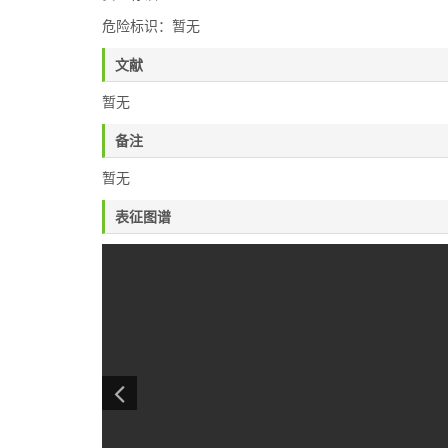
危险标识：暂无
文献
暂无
备注
暂无
表征图谱