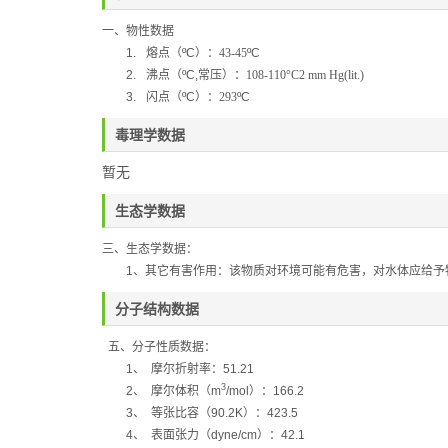
一、物性数据
1.
熔点（
ºC
）：43-45
ºC
2.
沸点（
ºC,
常压）：
108-110°C2 mm Hg(lit.)
3.
闪点（
ºC
）：
293
ºC
毒理学数据
暂无
生态学数据
三、生态学数据：
1
、其它有害作用：该物质对环境可能有危害，对水体应给予
分子结构数据
五、分子性质数据：
1
、
摩尔折射率：
51.21
3
2
、
摩尔体积（
m
/mol
）：
166.2
3
、
等张比容（
90.2K
）：
423.5
4
、
表面张力（
dyne/cm
）：
42.1