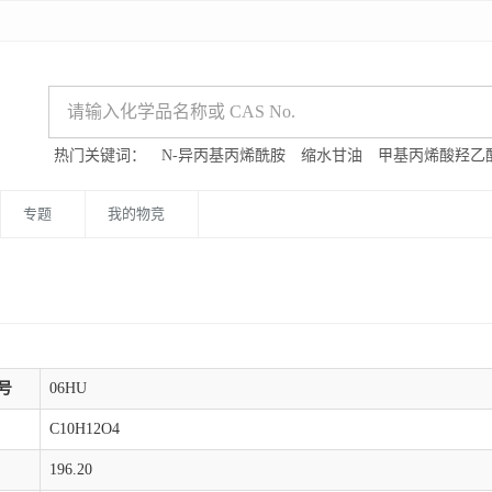
热门关键词：
N-异丙基丙烯酰胺
缩水甘油
甲基丙烯酸羟乙
专题
我的物竞
号
06HU
C10H12O4
196.20