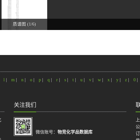
质谱图 (1/6)
|
l
|
m
|
n
|
o
|
p
|
q
|
r
|
s
|
t
|
u
|
v
|
w
|
x
|
y
|
z
|
0
|
关注我们
化
上
公
微信账号：
物竞化学品数据库
订