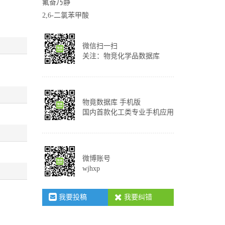
氟奋乃静
2,6-二氯苯甲酸
微信扫一扫
关注：物竞化学品数据库
物竟数据库 手机版
国内首款化工类专业手机应用
微博账号
wjhxp
我要投稿
我要纠错