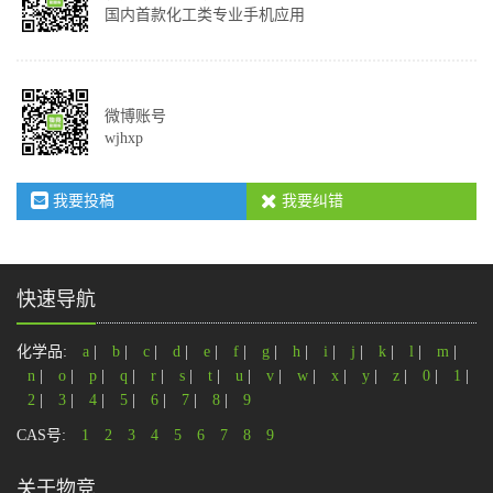
国内首款化工类专业手机应用
微博账号
wjhxp
我要投稿
我要纠错
快速导航
化学品:
a
|
b
|
c
|
d
|
e
|
f
|
g
|
h
|
i
|
j
|
k
|
l
|
m
|
n
|
o
|
p
|
q
|
r
|
s
|
t
|
u
|
v
|
w
|
x
|
y
|
z
|
0
|
1
|
2
|
3
|
4
|
5
|
6
|
7
|
8
|
9
CAS号:
1
2
3
4
5
6
7
8
9
关于物竞