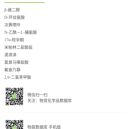
β-雌二醇
D-环丝氨酸
次黄嘌呤
N-乙酰－L-脯氨酸
17α-羟孕酮
米帕林二盐酸盐
滴滴涕
氯普马嗪盐酸
氟奋乃静
2,6-二氯苯甲酸
微信扫一扫
关注：物竞化学品数据库
物竟数据库 手机版