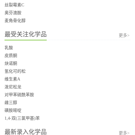
丝裂霉素C
奥芬澳胺
麦角骨化醇
最受关注化学品
更多>
乳酸
皮质酮
炔诺酮
氢化可的松
维生素A
泼尼松龙
对甲苯硫酰苯胺
雌三醇
磺胺嘧啶
1,4-双(三氯甲基)苯
最新录入化学品
更多>