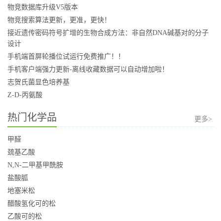
物竞数据库升级V5版本
物竞搜索算法更新，更准，更快！
接近遗传密码符号扩增的生物合成方法：非自然DNA碱基对的分子
设计
手机端首屏轮播位试运行免费推广！！
手机客户端强力更新-离线收藏数据可以自动增加啦！
志贺氏菌显色培养基
Z-D-丙氨酸
热门化学品
更多>
甲醛
巯基乙酸
N,N-二甲基甲酰胺
盐酸胍
地塞米松
醋酸氢化可的松
乙酸可的松