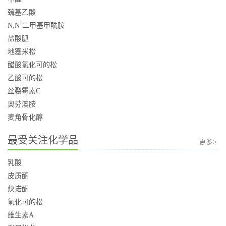
巯基乙酸
N,N-二甲基甲酰胺
盐酸胍
地塞米松
醋酸氢化可的松
乙酸可的松
丝裂霉素C
奥芬澳胺
麦角骨化醇
最受关注化学品
更多>
乳酸
皮质酮
炔诺酮
氢化可的松
维生素A