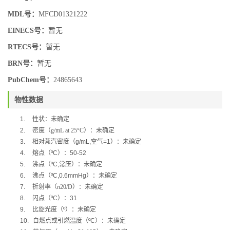
MDL号：
MFCD01321222
EINECS号：
暂无
RTECS号：
暂无
BRN号：
暂无
PubChem号：
24865643
物性数据
1.
性状：未确定
2.
密度（
g/mL at 25°C
）
：未确定
3.
相对蒸汽密度（
g/mL,
空气
=1
）：未确定
4.
熔点（
ºC
）：
50-52
5.
沸点（
ºC,
常压）：未确定
6.
沸点（
ºC,0.6mmHg
）：未确定
7.
折射率（
n
20/D
）：未确定
8.
闪点（
ºC
）：
31
9.
比旋光度（
º
）：未确定
10.
自燃点或引燃温度（
ºC
）：未确定