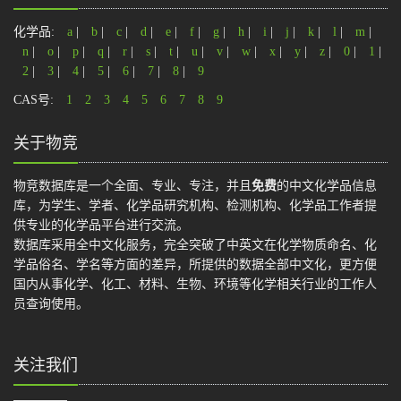
化学品:
a
|
b
|
c
|
d
|
e
|
f
|
g
|
h
|
i
|
j
|
k
|
l
|
m
|
n
|
o
|
p
|
q
|
r
|
s
|
t
|
u
|
v
|
w
|
x
|
y
|
z
|
0
|
1
|
2
|
3
|
4
|
5
|
6
|
7
|
8
|
9
CAS号:
1
2
3
4
5
6
7
8
9
关于物竞
物竞数据库是一个全面、专业、专注，并且
免费
的中文化学品信息
库，为学生、学者、化学品研究机构、检测机构、化学品工作者提
供专业的化学品平台进行交流。
数据库采用全中文化服务，完全突破了中英文在化学物质命名、化
学品俗名、学名等方面的差异，所提供的数据全部中文化，更方便
国内从事化学、化工、材料、生物、环境等化学相关行业的工作人
员查询使用。
关注我们