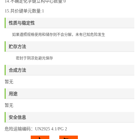
14.不确定化学键立构中心数量:0
15.共价键单元数量:1
性质与稳定性
如果遵照规格使用和储存则不会分解，未有已知危险发生
贮存方法
密封于阴凉处避光保存
合成方法
暂无
用途
暂无
安全信息
危险运输编码：UN2925 4.1/PG 2