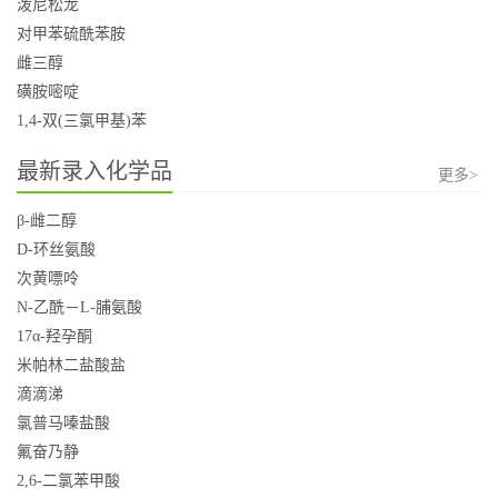
泼尼松龙
对甲苯硫酰苯胺
雌三醇
磺胺嘧啶
1,4-双(三氯甲基)苯
最新录入化学品
更多>
β-雌二醇
D-环丝氨酸
次黄嘌呤
N-乙酰－L-脯氨酸
17α-羟孕酮
米帕林二盐酸盐
滴滴涕
氯普马嗪盐酸
氟奋乃静
2,6-二氯苯甲酸