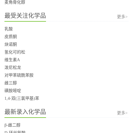
麦角骨化醇
最受关注化学品
更多>
乳酸
皮质酮
炔诺酮
氢化可的松
维生素A
泼尼松龙
对甲苯硫酰苯胺
雌三醇
磺胺嘧啶
1,4-双(三氯甲基)苯
最新录入化学品
更多>
β-雌二醇
D-环丝氨酸