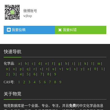
微博账号
wjhxp
我要投稿
我要纠错
快速导航
化学品:
a
|
b
|
c
|
d
|
e
|
f
|
g
|
h
|
i
|
j
|
k
|
l
|
m
|
n
|
o
|
p
|
q
|
r
|
s
|
t
|
u
|
v
|
w
|
x
|
y
|
z
|
0
|
1
|
2
|
3
|
4
|
5
|
6
|
7
|
8
|
9
CAS号:
1
2
3
4
5
6
7
8
9
关于物竞
物竞数据库是一个全面、专业、专注，并且
免费
的中文化学品信息