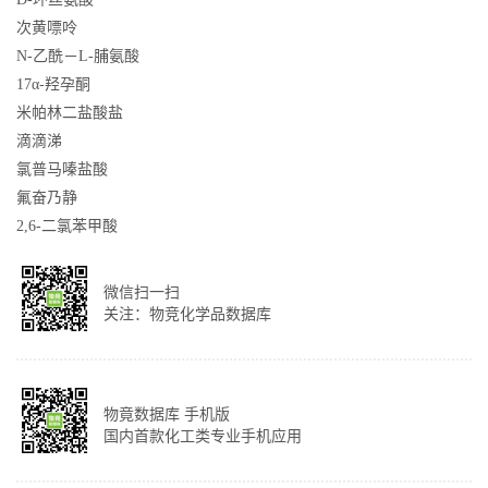
次黄嘌呤
N-乙酰－L-脯氨酸
17α-羟孕酮
米帕林二盐酸盐
滴滴涕
氯普马嗪盐酸
氟奋乃静
2,6-二氯苯甲酸
微信扫一扫
关注：物竞化学品数据库
物竟数据库 手机版
国内首款化工类专业手机应用