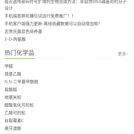
接近遗传密码符号扩增的生物合成方法：非自然DNA碱基对的分子
设计
手机端首屏轮播位试运行免费推广！！
手机客户端强力更新-离线收藏数据可以自动增加啦！
志贺氏菌显色培养基
Z-D-丙氨酸
热门化学品
更多>
甲醛
巯基乙酸
N,N-二甲基甲酰胺
盐酸胍
地塞米松
醋酸氢化可的松
乙酸可的松
丝裂霉素C
奥芬澳胺