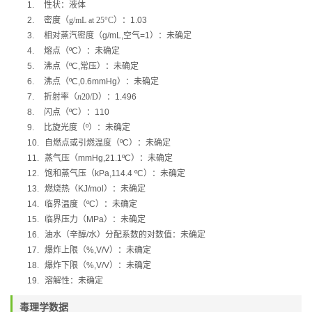
1.
性状：液体
2.
密度（
g/mL at 25°C
）
：
1.03
3.
相对蒸汽密度（
g/mL,
空气
=1
）：未确定
4.
熔点（
ºC
）：未确定
5.
沸点（
ºC,
常压）：未确定
6.
沸点（
ºC,0.6mmHg
）：未确定
7.
折射率（
n
20/D
）：
1.496
8.
闪点（
ºC
）：
110
9.
比旋光度（
º
）：未确定
10.
自燃点或引燃温度（
ºC
）：未确定
11.
蒸气压（
mmHg,21.1ºC
）：未确定
12.
饱和蒸气压（
kPa,114.4 ºC
）：未确定
13.
燃烧热（
KJ/mol
）：未确定
14.
临界温度（
ºC
）：未确定
15.
临界压力（
MPa
）：未确定
16.
油水（辛醇
/
水）分配系数的对数值：未确定
17.
爆炸上限（
%,V/V
）：未确定
18.
爆炸下限（
%,V/V
）：未确定
19.
溶解性：未确定
毒理学数据