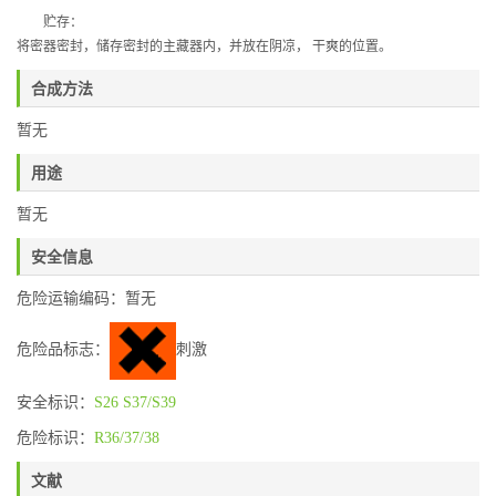
贮存：
将密器密封，储存密封的主藏器内，并放在阴凉，
干爽的位置。
合成方法
暂无
用途
暂无
安全信息
危险运输编码：暂无
危险品标志：
刺激
安全标识：
S26
S37/S39
危险标识：
R36/37/38
文献