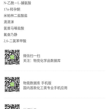
N-乙酰－L-脯氨酸
17α-羟孕酮
米帕林二盐酸盐
滴滴涕
氯普马嗪盐酸
氟奋乃静
2,6-二氯苯甲酸
微信扫一扫
关注：物竞化学品数据库
物竟数据库 手机版
国内首款化工类专业手机应用