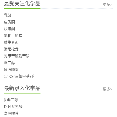
最受关注化学品
更多>
乳酸
皮质酮
炔诺酮
氢化可的松
维生素A
泼尼松龙
对甲苯硫酰苯胺
雌三醇
磺胺嘧啶
1,4-双(三氯甲基)苯
最新录入化学品
更多>
β-雌二醇
D-环丝氨酸
次黄嘌呤