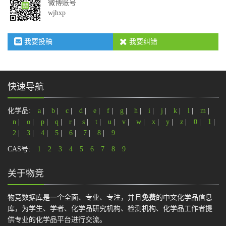
微博账号
wjhxp
我要投稿
我要纠错
快速导航
化学品:
a
|
b
|
c
|
d
|
e
|
f
|
g
|
h
|
i
|
j
|
k
|
l
|
m
|
n
|
o
|
p
|
q
|
r
|
s
|
t
|
u
|
v
|
w
|
x
|
y
|
z
|
0
|
1
|
2
|
3
|
4
|
5
|
6
|
7
|
8
|
9
CAS号:
1
2
3
4
5
6
7
8
9
关于物竞
物竞数据库是一个全面、专业、专注，并且
免费
的中文化学品信息
库，为学生、学者、化学品研究机构、检测机构、化学品工作者提
供专业的化学品平台进行交流。