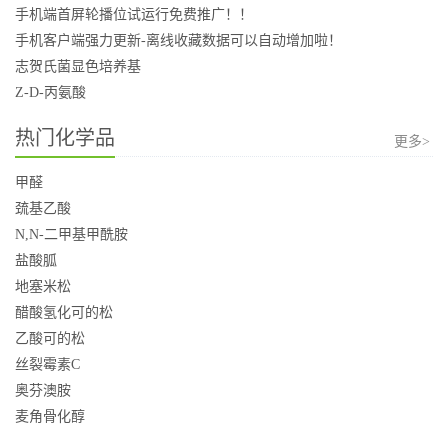
手机端首屏轮播位试运行免费推广！！
手机客户端强力更新-离线收藏数据可以自动增加啦！
志贺氏菌显色培养基
Z-D-丙氨酸
热门化学品
更多>
甲醛
巯基乙酸
N,N-二甲基甲酰胺
盐酸胍
地塞米松
醋酸氢化可的松
乙酸可的松
丝裂霉素C
奥芬澳胺
麦角骨化醇