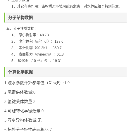
三、生态学数据：
1
、其它有害作用：该物质对环境可能有危害，对水体应给予特别注意。
分子结构数据
五、分子性质数据：
1
、
摩尔折射率：
48.73
3
2
、
摩尔体积（
m
/mol
）：
128.6
3
、
等张比容（
90.2K
）：
360.7
4
、
表面张力（
dyne/cm
）：
61.8
-24
3
5
、
极化率（
10
cm
）：
19.31
计算化学数据
1.疏水参数计算参考值（XlogP）:1.9
2.氢键供体数量:0
3.氢键受体数量:3
4.可旋转化学键数量:0
5.互变异构体数量:无
6.拓扑分子极性表面积58.7