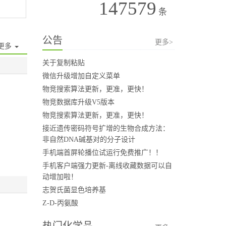
147579
条
公告
更多>
更多
关于复制粘贴
微信升级增加自定义菜单
物竞搜索算法更新，更准，更快！
物竞数据库升级V5版本
物竞搜索算法更新，更准，更快！
接近遗传密码符号扩增的生物合成方法：
非自然DNA碱基对的分子设计
手机端首屏轮播位试运行免费推广！！
手机客户端强力更新-离线收藏数据可以自
动增加啦！
志贺氏菌显色培养基
Z-D-丙氨酸
热门化学品