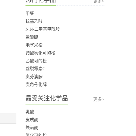
更多>
甲醛
巯基乙酸
N,N-二甲基甲酰胺
盐酸胍
地塞米松
醋酸氢化可的松
乙酸可的松
丝裂霉素C
奥芬澳胺
麦角骨化醇
最受关注化学品
更多>
乳酸
皮质酮
炔诺酮
氢化可的松