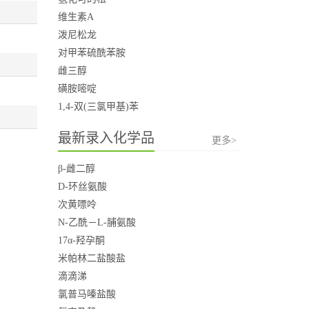
维生素A
泼尼松龙
对甲苯硫酰苯胺
雌三醇
磺胺嘧啶
1,4-双(三氯甲基)苯
最新录入化学品
更多>
β-雌二醇
D-环丝氨酸
次黄嘌呤
N-乙酰－L-脯氨酸
17α-羟孕酮
米帕林二盐酸盐
滴滴涕
氯普马嗪盐酸