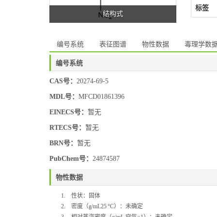
标签
结构式
编号系统
表征图谱
物性数据
毒理学数
编号系统
CAS号：
20274-69-5
MDL号：
MFCD01861396
EINECS号：
暂无
RTECS号：
暂无
BRN号：
暂无
PubChem号：
24874587
物性数据
1.
性状：固体
2.
密度（
g/mL25 ºC
）：未确定